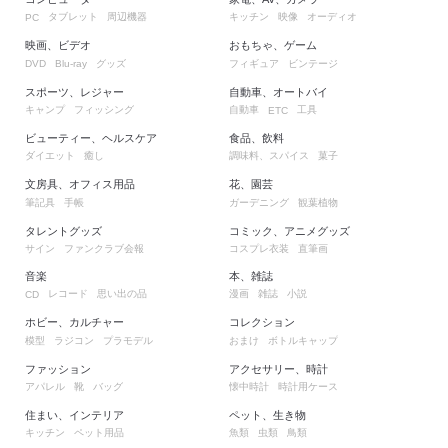
タブレット
周辺機器
キッチン
映像
オーディオ
PC
映画、ビデオ
おもちゃ、ゲーム
グッズ
フィギュア
ビンテージ
DVD
Blu-ray
スポーツ、レジャー
自動車、オートバイ
キャンプ
フィッシング
自動車
工具
ETC
ビューティー、ヘルスケア
食品、飲料
ダイエット
癒し
調味料、スパイス
菓子
文房具、オフィス用品
花、園芸
筆記具
手帳
ガーデニング
観葉植物
タレントグッズ
コミック、アニメグッズ
サイン
ファンクラブ会報
コスプレ衣装
直筆画
音楽
本、雑誌
レコード
思い出の品
漫画
雑誌
小説
CD
ホビー、カルチャー
コレクション
模型
ラジコン
プラモデル
おまけ
ボトルキャップ
ファッション
アクセサリー、時計
アパレル
靴
バッグ
懐中時計
時計用ケース
住まい、インテリア
ペット、生き物
キッチン
ペット用品
魚類
虫類
鳥類