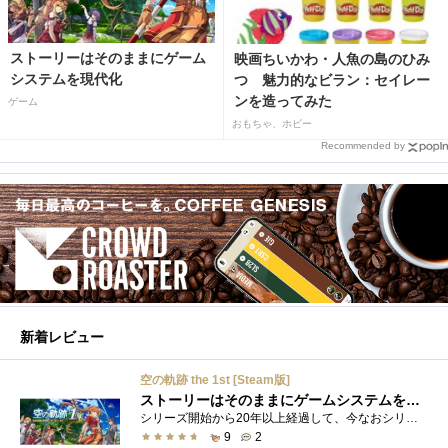
ストーリーはそのままにゲーム
映画ちいかわ・人魚の島のひみ
システムを現代化
つ 魅力的なビラン：セイレー
ンを造ってみた
ゲーム
おもちゃ、ホビー
Recommended by
新着レビュー
空の軌跡 the 1st [Steam版]
ストーリーはそのままにゲームシステムを現代化
シリーズ開始から20年以上経過して、今なおシリーズの完結が見えてこない日本ファルコムのストーリーRPG、「英雄伝説軌跡シリーズ」。シリーズ...
9
2