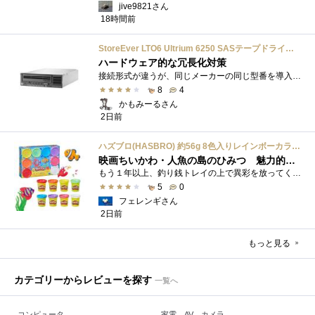
jive9821さん
18時間前
StoreEver LTO6 Ultrium 6250 SASテープドライブ(内蔵型)
ハードウェア的な冗長化対策
接続形式が違うが、同じメーカーの同じ型番を導入しています。製品としてのレビューは下記の方で行っています。いざ使おうとしたときに故障�...
8
4
かもみーるさん
2日前
ハズブロ(HASBRO) 約56g 8色入りレインボーカラーのプレイ・ドー、新学期用品、2才以上のプリスクールの子供向け、子供向けのアート&クラフト 粘土 ねんど、こどもの日、子供の日プレゼント
映画ちいかわ・人魚の島のひみつ 魅力的なビラン：セイレーンを造ってみた
もう１年以上、釣り銭トレイの上で異彩を放ってくれたミャクミャクのマグネット 映画ちいかわ人魚の島のひみつを鑑賞後、素敵なビランのセイ...
5
0
フェレンギさん
2日前
もっと見る
カテゴリーからレビューを探す
一覧へ
コンピュータ
家電、AV、カメラ