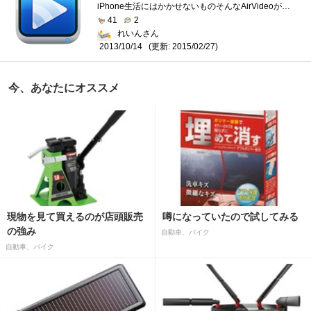
iPhone生活にはかかせないものそんなAirVideoが新しくなりました。サーバソフトも同じように別物となりましたのでそれぞれインストールと設定が必...
41
2
れいんさん
(更新: 2015/02/27)
2013/10/14
今、あなたにオススメ
現物を見て買えるのが店頭販売
噂になっていたので試してみる
の強み
自動車、バイク
自動車、バイク