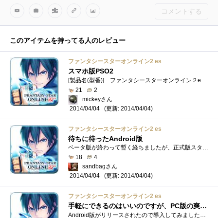
コメントする
このアイテムを持ってる人のレビュー
ファンタシースターオンライン2 es
スマホ版PSO2
[製品名(型番)] ファンタシースターオンライン２es（）[購入経緯] PSO2のスマホ版ということでインストール。[内容] PSO2のスマホ版、PSO2esにな�...
21
2
mickeyさん
(更新: 2014/04/04)
2014/04/04
ファンタシースターオンライン2 es
待ちに待ったAndroid版
ベータ版が終わって暫く経ちましたが、正式版スタートオープンβスタートということでダウンロードしました。PC版は1年以上ログインしていない...
18
4
sandbagさん
(更新: 2014/04/04)
2014/04/04
ファンタシースターオンライン2 es
手軽にできるのはいいのですが、PC版の爽快感はないかも
Android版がリリースされたので導入してみました。GALAXYS3 docomo版でも十分すぎるほど快適な動作速度です。戦闘操作もスマートフォンの利点を利�...