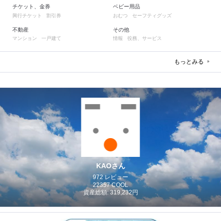
チケット、金券
ベビー用品
興行チケット
割引券
おむつ
セーフティグッズ
不動産
その他
マンション
一戸建て
情報
役務、サービス
もっとみる
KAOさん
972 レビュー
22357 COOL
資産総額: 319,232円