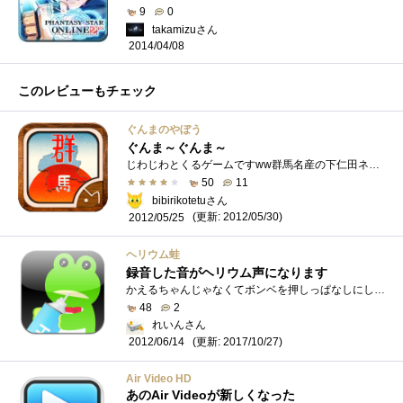
9
0
takamizuさん
2014/04/08
このレビューもチェック
ぐんまのやぼう
ぐんま～ぐんま～
じわじわとくるゲームですww群馬名産の下仁田ネギ・嬬恋キャベツ・下仁田こんにゃくを収穫して得たG（ぐんま～）を貯めて各地を制圧していく�...
50
11
bibirikotetuさん
(更新: 2012/05/30)
2012/05/25
ヘリウム蛙
録音した音がヘリウム声になります
かえるちゃんじゃなくてボンベを押しっぱなしにしてしゃべります。離すと、音声がヘリウム声になって再生されます。録音できる時間はメータ�...
48
2
れいんさん
(更新: 2017/10/27)
2012/06/14
Air Video HD
あのAir Videoが新しくなった