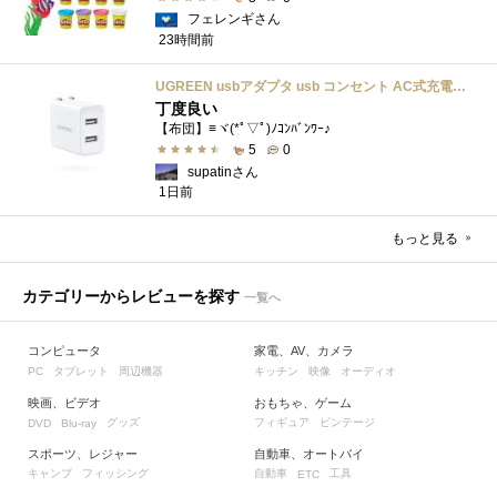
フェレンギさん
23時間前
UGREEN usbアダプタ usb コンセント AC式充電器 3.1A PSE認証済み 折りたたみ式プラグ 2ポート
丁度良い
【布団】≡ヾ(*ﾟ▽ﾟ)ﾉｺﾝﾊﾞﾝﾜｰ♪
5
0
supatinさん
1日前
もっと見る
カテゴリーからレビューを探す
一覧へ
コンピュータ
家電、AV、カメラ
タブレット
周辺機器
キッチン
映像
オーディオ
PC
映画、ビデオ
おもちゃ、ゲーム
グッズ
フィギュア
ビンテージ
DVD
Blu-ray
スポーツ、レジャー
自動車、オートバイ
キャンプ
フィッシング
自動車
工具
ETC