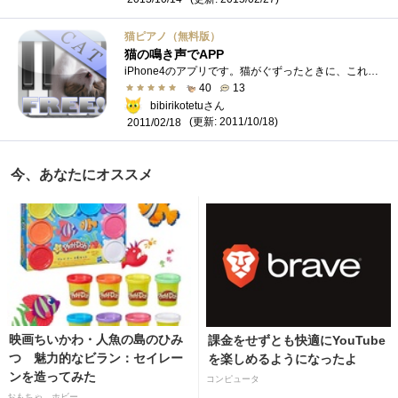
猫ピアノ（無料版）
猫の鳴き声でAPP
iPhone4のアプリです。猫がぐずったときに、これで気持ちをそらして遊んでおりますｗピアノの鍵盤をたたくとその音に近い猫の鳴き声がでます。�...
40
13
bibirikotetuさん
(更新: 2011/10/18)
2011/02/18
今、あなたにオススメ
映画ちいかわ・人魚の島のひみ
課金をせずとも快適にYouTube
つ 魅力的なビラン：セイレー
を楽しめるようになったよ
ンを造ってみた
コンピュータ
おもちゃ、ホビー