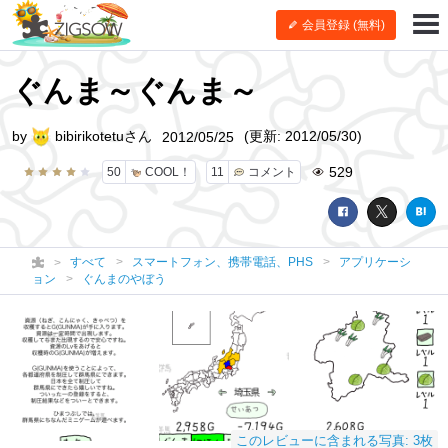
会員登録 (無料)
ぐんま～ぐんま～
by
bibirikotetuさん
(更新: 2012/05/30)
2012/05/25
529
50
COOL！
11
コメント
すべて
スマートフォン、携帯電話、PHS
アプリケーシ
ョン
ぐんまのやぼう
このレビューに含まれる写真: 3枚