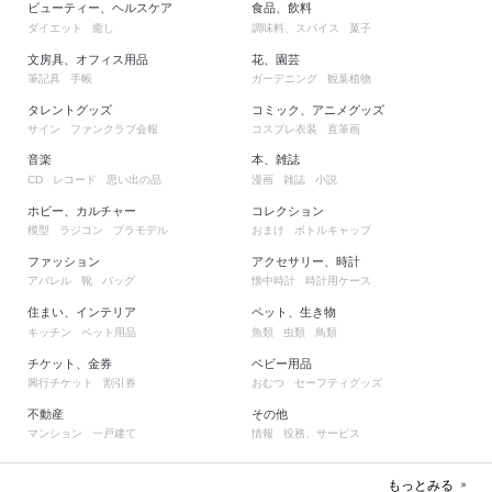
ビューティー、ヘルスケア
食品、飲料
ダイエット
癒し
調味料、スパイス
菓子
文房具、オフィス用品
花、園芸
筆記具
手帳
ガーデニング
観葉植物
タレントグッズ
コミック、アニメグッズ
サイン
ファンクラブ会報
コスプレ衣装
直筆画
音楽
本、雑誌
レコード
思い出の品
漫画
雑誌
小説
CD
ホビー、カルチャー
コレクション
模型
ラジコン
プラモデル
おまけ
ボトルキャップ
ファッション
アクセサリー、時計
アパレル
靴
バッグ
懐中時計
時計用ケース
住まい、インテリア
ペット、生き物
キッチン
ペット用品
魚類
虫類
鳥類
チケット、金券
ベビー用品
興行チケット
割引券
おむつ
セーフティグッズ
不動産
その他
マンション
一戸建て
情報
役務、サービス
もっとみる