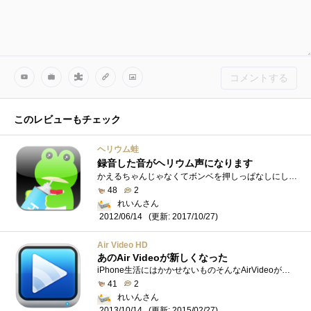
コメントする
このレビューもチェック
ヘリウム蛙
録音した音がヘリウム声になります
かえるちゃんじゃなくてボンベを押しっぱなしにしてしゃべります。離すと、音声がヘリウム声になって再生されます。録音できる時間はメータ�...
48
2
れいんさん
(更新: 2017/10/27)
2012/06/14
Air Video HD
あのAir Videoが新しくなった
iPhone生活にはかかせないものそんなAirVideoが新しくなりました。サーバソフトも同じように別物となりましたのでそれぞれインストールと設定が必...
41
2
れいんさん
(更新: 2015/02/27)
2013/10/14