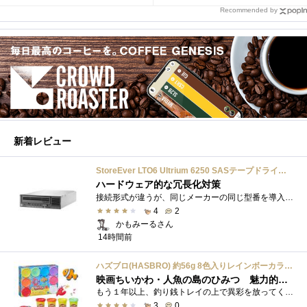
Recommended by
新着レビュー
StoreEver LTO6 Ultrium 6250 SASテープドライブ(内蔵型)
ハードウェア的な冗長化対策
接続形式が違うが、同じメーカーの同じ型番を導入しています。製品としてのレビューは下記の方で行っています。いざ使おうとしたときに故障�...
4
2
かもみーるさん
14時間前
ハズブロ(HASBRO) 約56g 8色入りレインボーカラーのプレイ・ドー、新学期用品、2才以上のプリスクールの子供向け、子供向けのアート&クラフト 粘土 ねんど、こどもの日、子供の日プレゼント
映画ちいかわ・人魚の島のひみつ 魅力的なビラン：セイレーンを造ってみた
もう１年以上、釣り銭トレイの上で異彩を放ってくれたミャクミャクのマグネット 映画ちいかわ人魚の島のひみつを鑑賞後、素敵なビランのセイ...
3
0