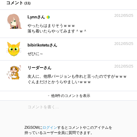
コメント
(
11
)
2012/05/25
Lynnさん
やったらはまりそうｗｗｗ
落ち着いたらやってみます＾ｗ＾
2012/05/25
bibirikotetuさん
ぜひに～
2012/05/25
リーダーさん
友人に、他県バージョンも作れと言ったのですがｗｗｗ
ぐんまだけとかうらやましいｗｗｗ
bibirikotetuさん
他8件のコメントを表示
いぐなっちさん
bibirikotetuさん
がじおさん
愛生さん
bibirikotetuさん
我輩！テトであーる♪さん
bibirikotetuさん
ZIGSOWに
ログイン
するとコメントやこのアイテムを
持っているユーザー全員に質問できます。