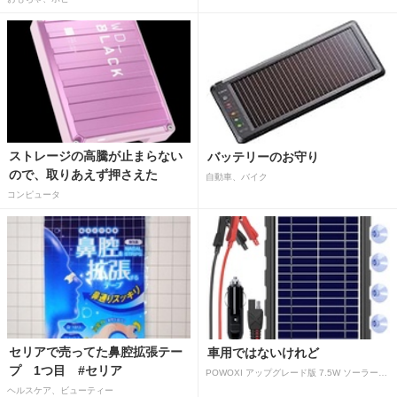
ストレージの高騰が止まらない
バッテリーのお守り
ので、取りあえず押さえた
自動車、バイク
コンピュータ
セリアで売ってた鼻腔拡張テー
車用ではないけれど
プ 1つ目 #セリア
POWOXI アップグレード版 7.5W ソーラーバッテリートリクルチャージャーメンテナー 12V ポータブル防水ソーラーパネル トリクル充電キット 車、自動車、オートバイ、ボート、マリン、RV、トレーラー、スノーモービルなど用
ヘルスケア、ビューティー