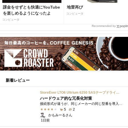
課金をせずとも快適にYouTube
地雷再び
を楽しめるようになったよ
コンピュータ
コンピュータ
Recommended by
新着レビュー
StoreEver LTO6 Ultrium 6250 SASテープドライブ(内蔵型)
ハードウェア的な冗長化対策
接続形式が違うが、同じメーカーの同じ型番を導入しています。製品としてのレビューは下記の方で行っています。いざ使おうとしたときに故障�...
5
2
かもみーるさん
1日前