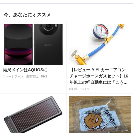
今、あなたにオススメ
結局メインはAQUOSに
【レビュー:YIYI カーエアコン
チャージホースガスセット】16
スマートフォン、携帯電話、PHS
年以上の軽自動車には「こうか
はばつぐんだ」が…
自動車、バイク