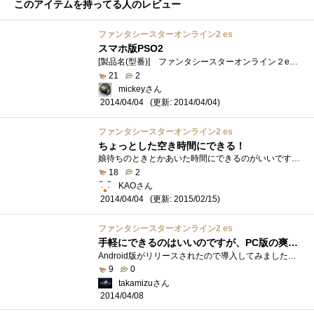
このアイテムを持ってる人のレビュー
ファンタシースターオンライン2 es
スマホ版PSO2
[製品名(型番)] ファンタシースターオンライン２es（）[購入経緯] PSO2のスマホ版ということでインストール。[内容] PSO2のスマホ版、PSO2esにな�...
21
2
mickeyさん
(更新: 2014/04/04)
2014/04/04
ファンタシースターオンライン2 es
ちょっとした空き時間にできる！
娘待ちのときとかあいた時間にできるのがいいですね～これなら何時間でも待ちますｗ 【アプリ】
18
2
KAOさん
(更新: 2015/02/15)
2014/04/04
ファンタシースターオンライン2 es
手軽にできるのはいいのですが、PC版の爽快感はないかも
Android版がリリースされたので導入してみました。GALAXYS3 docomo版でも十分すぎるほど快適な動作速度です。戦闘操作もスマートフォンの利点を利�...
9
0
takamizuさん
2014/04/08