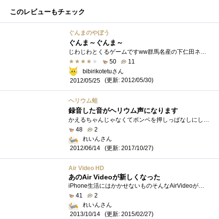
このレビューもチェック
ぐんまのやぼう
ぐんま～ぐんま～
じわじわとくるゲームですww群馬名産の下仁田ネギ・嬬恋キャベツ・下仁田こんにゃくを収穫して得たG（ぐんま～）を貯めて各地を制圧していく�...
50
11
bibirikotetuさん
(更新: 2012/05/30)
2012/05/25
ヘリウム蛙
録音した音がヘリウム声になります
かえるちゃんじゃなくてボンベを押しっぱなしにしてしゃべります。離すと、音声がヘリウム声になって再生されます。録音できる時間はメータ�...
48
2
れいんさん
(更新: 2017/10/27)
2012/06/14
Air Video HD
あのAir Videoが新しくなった
iPhone生活にはかかせないものそんなAirVideoが新しくなりました。サーバソフトも同じように別物となりましたのでそれぞれインストールと設定が必...
41
2
れいんさん
(更新: 2015/02/27)
2013/10/14