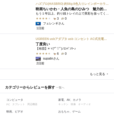
ハズブロ(HASBRO) 約56g 8色入りレインボーカラーのプレイ・ドー、新学期用品、2才以上のプリスクールの子供向け、子供向けのアート&クラフト 粘土 ねんど、こどもの日、子供の日プレゼント
映画ちいかわ・人魚の島のひみつ 魅力的なビラン：セイレーンを造ってみた
もう１年以上、釣り銭トレイの上で異彩を放ってくれたミャクミャクのマグネット 映画ちいかわ人魚の島のひみつを鑑賞後、素敵なビランのセイ...
3
0
フェレンギさん
1日前
UGREEN usbアダプタ usb コンセント AC式充電器 3.1A PSE認証済み 折りたたみ式プラグ 2ポート
丁度良い
【布団】≡ヾ(*ﾟ▽ﾟ)ﾉｺﾝﾊﾞﾝﾜｰ♪
6
0
supatinさん
2日前
もっと見る
カテゴリーからレビューを探す
一覧へ
コンピュータ
家電、AV、カメラ
タブレット
周辺機器
キッチン
映像
オーディオ
PC
映画、ビデオ
おもちゃ、ゲーム