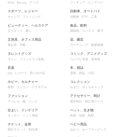
グッズ
フィギュア
ビンテージ
DVD
Blu-ray
スポーツ、レジャー
自動車、オートバイ
キャンプ
フィッシング
自動車
工具
ETC
ビューティー、ヘルスケア
食品、飲料
ダイエット
癒し
調味料、スパイス
菓子
文房具、オフィス用品
花、園芸
筆記具
手帳
ガーデニング
観葉植物
タレントグッズ
コミック、アニメグッズ
サイン
ファンクラブ会報
コスプレ衣装
直筆画
音楽
本、雑誌
レコード
思い出の品
漫画
雑誌
小説
CD
ホビー、カルチャー
コレクション
模型
ラジコン
プラモデル
おまけ
ボトルキャップ
ファッション
アクセサリー、時計
アパレル
靴
バッグ
懐中時計
時計用ケース
住まい、インテリア
ペット、生き物
キッチン
ペット用品
魚類
虫類
鳥類
チケット、金券
ベビー用品
興行チケット
割引券
おむつ
セーフティグッズ