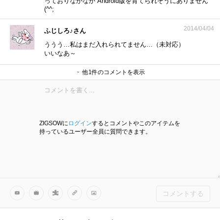
っておりなかなか Android版を育てられそうにありません
(^^;
2014/04/04
ふじしろ♪さん
ううう…私はまだ入れられてません…（未対応）
いいなあ～
他1件のコメントを表示
sandbagさん
ZIGSOWに
ログイン
するとコメントやこのアイテムを
持っているユーザー全員に質問できます。
https://ssl.pso2.jp/es/players/support/inquiry/
コメントする