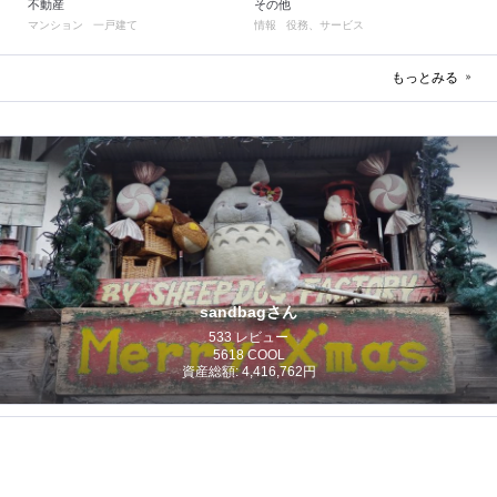
不動産
その他
マンション
一戸建て
情報
役務、サービス
もっとみる
sandbagさん
533 レビュー
5618 COOL
資産総額: 4,416,762円