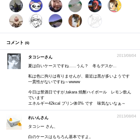
コメント
(
6
)
2013/08/04
タコシーさん
夏は白いケースですね......うん？ 冬もデスか...
私は色に拘りは有りませんが、最近は黒が多いようです
一貫性がないですね～wwww
今日は禁酒日ですが,takara 焼酎ハイボール レモン飲ん
でいます
エネルギー42kcal プリン体0% です 味気ないなぁ～
2013/08/04
れいんさん
タコシー さん、
白のケースはもちろん基本ですよ。