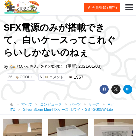
会員登録 (無料)
SFX電源のみが搭載でき
て、白いケースってこれぐ
らいしかないのねぇ
by
れいんさん
(更新: 2021/01/03)
2013/08/04
1957
36
COOL！
6
コメント
すべて
コンピュータ
パーツ
ケース
Mini
Silver Stone Mini-ITXケース ホワイト SST-SG05W-Lite
ITX