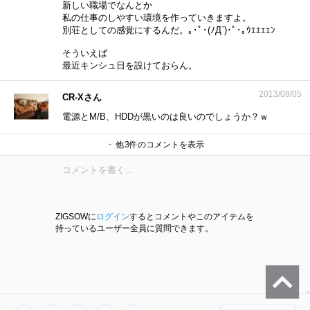
新しい職場でなんとか
私の仕事のしやすい環境を作っていきますよ。
別荘としての感覚にするんだ。｡･ﾟ･(ﾉД`)･ﾟ･｡ｳｴｴｪｪﾝ
そういえば
最近キンシュ日を設けておらん。
2013/08/05
CR-Xさん
電源とM/B、HDDが黒いのは良いのでしょうか？ｗ
他3件のコメントを表示
カーリーさん
れいんさん
れいんさん
ZIGSOWに
ログイン
するとコメントやこのアイテムを
持っているユーザー全員に質問できます。