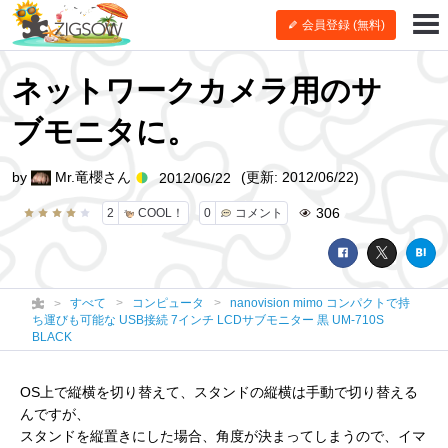
会員登録 (無料)
ネットワークカメラ用のサ
ブモニタに。
by
Mr.竜櫻さん
(更新: 2012/06/22)
2012/06/22
306
2
COOL！
0
コメント
すべて
コンピュータ
nanovision mimo コンパクトで持
ち運びも可能な USB接続 7インチ LCDサブモニター 黒 UM-710S
BLACK
OS上で縦横を切り替えて、スタンドの縦横は手動で切り替える
んですが、
スタンドを縦置きにした場合、角度が決まってしまうので、イマ