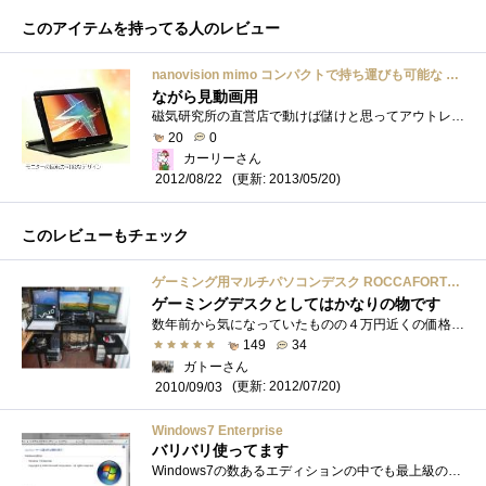
このアイテムを持ってる人のレビュー
nanovision mimo コンパクトで持ち運びも可能な USB接続 7インチ LCDサブモニター 黒 UM-710S BLACK
ながら見動画用
磁気研究所の直営店で動けば儲けと思ってアウトレットで購入。箱ボコボコだったけど中身は問題なしでした。Windows8での挙動が不安定でしたがド...
20
0
カーリーさん
(更新: 2013/05/20)
2012/08/22
このレビューもチェック
ゲーミング用マルチパソコンデスク ROCCAFORTE mS-010
ゲーミングデスクとしてはかなりの物です
数年前から気になっていたものの４万円近くの価格だったため躊躇していたところ、価格改定で２万円代にまで値下がりしたため購入しました。�...
149
34
ガトーさん
(更新: 2012/07/20)
2010/09/03
Windows7 Enterprise
バリバリ使ってます
Windows7の数あるエディションの中でも最上級のエディション。市販ではUltimateまでだが、ソフトウェアアシュアランスの契約によりEnterpriseEditionが�...