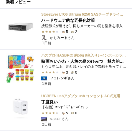
新着レビュー
StoreEver LTO6 Ultrium 6250 SASテープドライブ(内蔵型)
ハードウェア的な冗長化対策
接続形式が違うが、同じメーカーの同じ型番を導入しています。製品としてのレビューは下記の方で行っています。いざ使おうとしたときに故障�...
5
2
かもみーるさん
1日前
ハズブロ(HASBRO) 約56g 8色入りレインボーカラーのプレイ・ドー、新学期用品、2才以上のプリスクールの子供向け、子供向けのアート&クラフト 粘土 ねんど、こどもの日、子供の日プレゼント
映画ちいかわ・人魚の島のひみつ 魅力的なビラン：セイレーンを造ってみた
もう１年以上、釣り銭トレイの上で異彩を放ってくれたミャクミャクのマグネット 映画ちいかわ人魚の島のひみつを鑑賞後、素敵なビランのセイ...
3
0
フェレンギさん
1日前
UGREEN usbアダプタ usb コンセント AC式充電器 3.1A PSE認証済み 折りたたみ式プラグ 2ポート
丁度良い
【布団】≡ヾ(*ﾟ▽ﾟ)ﾉｺﾝﾊﾞﾝﾜｰ♪
5
0
supatinさん
2日前