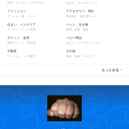
模型
ラジコン
プラモデル
おまけ
ボトルキャップ
ファッション
アクセサリー、時計
アパレル
靴
バッグ
懐中時計
時計用ケース
住まい、インテリア
ペット、生き物
キッチン
ペット用品
魚類
虫類
鳥類
チケット、金券
ベビー用品
興行チケット
割引券
おむつ
セーフティグッズ
不動産
その他
マンション
一戸建て
情報
役務、サービス
もっとみる