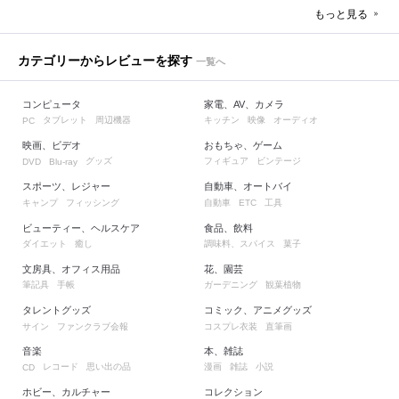
もっと見る
カテゴリーからレビューを探す
一覧へ
コンピュータ
家電、AV、カメラ
タブレット
周辺機器
キッチン
映像
オーディオ
PC
映画、ビデオ
おもちゃ、ゲーム
グッズ
フィギュア
ビンテージ
DVD
Blu-ray
スポーツ、レジャー
自動車、オートバイ
キャンプ
フィッシング
自動車
工具
ETC
ビューティー、ヘルスケア
食品、飲料
ダイエット
癒し
調味料、スパイス
菓子
文房具、オフィス用品
花、園芸
筆記具
手帳
ガーデニング
観葉植物
タレントグッズ
コミック、アニメグッズ
サイン
ファンクラブ会報
コスプレ衣装
直筆画
音楽
本、雑誌
レコード
思い出の品
漫画
雑誌
小説
CD
ホビー、カルチャー
コレクション