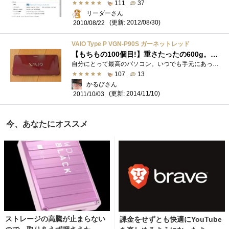
111
37
リーダーさん
(更新: 2012/08/30)
2010/08/22
VAIO Type P VGN-P90S ガーネットレッド
【もちもの100個目!】重さたったの600g。これぞ真のモバイルPC！
自分にとって最高のパソコン。いつでも手元にあって、もはや相棒とも言うべきパソコン。人生で一番衝撃的で、愛してやまないパソコン。それ�...
107
13
かるびさん
(更新: 2014/11/10)
2011/10/03
今、あなたにオススメ
ストレージの高騰が止まらない
課金をせずとも快適にYouTube