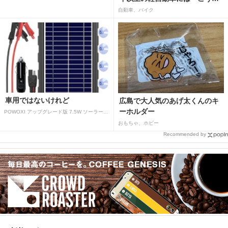
はばつぐんだ」が…
自動車、バイク
車用ではないけれど
広島で大人気のあげ太くんのキ
ーホルダー
POWOXI アップグレード版 7.5W ソーラーバッテリートリクルチャージャーメンテナー 12V ポータブル防水ソーラーパネル トリクル充電キット 車、自動車、オートバイ、ボート、マリン、RV、トレーラー、スノーモービルなど用
おもちゃ、ホビー
Recommended by