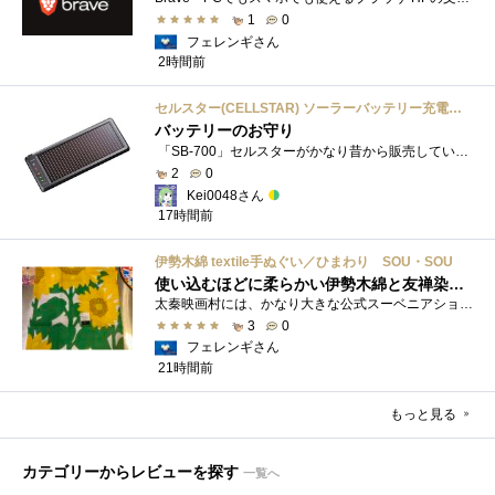
1
0
フェレンギさん
2時間前
セルスター(CELLSTAR) ソーラーバッテリー充電器 SB-700 DC12V専用
バッテリーのお守り
「SB-700」セルスターがかなり昔から販売しているソーラーチャージャーです。ガッツリ充電する用ではなく待機電力(暗電流って言うらしい)対策�...
2
0
Kei0048さん
17時間前
伊勢木綿 textile手ぬぐい／ひまわり SOU・SOU
使い込むほどに柔らかい伊勢木綿と友禅染の発色を楽しむ
太秦映画村には、かなり大きな公式スーベニアショップの他にも、江戸時代の町家風の飲食店や土産物店が軒を連ねておりました。 何かよいもの...
3
0
フェレンギさん
21時間前
もっと見る
カテゴリーからレビューを探す
一覧へ