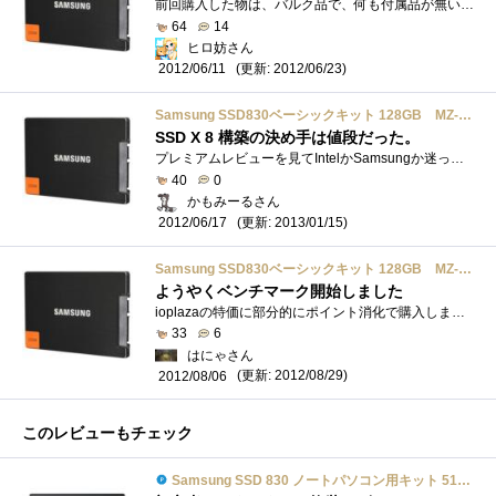
前回購入した物は、バルク品で、何も付属品が無いのに、値段は13980円でしたが、今回の物は、化粧ケースに入っており、CDとユーザーマニュアル�...
64
14
ヒロ妨さん
(更新: 2012/06/23)
2012/06/11
Samsung SSD830ベーシックキット 128GB MZ-7PC128B/IT (SSD/128GB/SATA/2.5インチ)
SSD X 8 構築の決め手は値段だった。
プレミアムレビューを見てIntelかSamsungか迷っていましたが、やはり決め手は値段でした。そんなわけで迷わず即ポチりました。今使用しているラ�...
40
0
かもみーるさん
(更新: 2013/01/15)
2012/06/17
Samsung SSD830ベーシックキット 128GB MZ-7PC128B/IT (SSD/128GB/SATA/2.5インチ)
ようやくベンチマーク開始しました
ioplazaの特価に部分的にポイント消化で購入しました。これを購入したら直後にIntelSSD320120GBのレビューになったために、購入して2か月近くたちま�...
33
6
はにゃさん
(更新: 2012/08/29)
2012/08/06
このレビューもチェック
Samsung SSD 830 ノートパソコン用キット 512GB MZ-7PC512N/IT