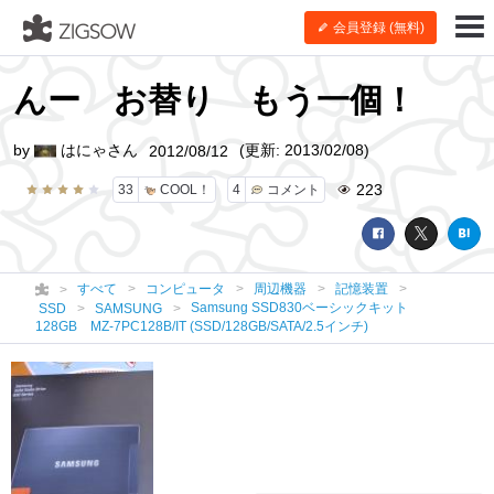
会員登録 (無料)
んー お替り もう一個！
by
はにゃさん
(更新: 2013/02/08)
2012/08/12
223
33
COOL！
4
コメント
すべて
コンピュータ
周辺機器
記憶装置
Samsung SSD830ベーシックキット
SSD
SAMSUNG
128GB MZ-7PC128B/IT (SSD/128GB/SATA/2.5インチ)