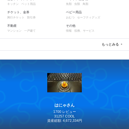
キッチン
ペット用品
魚類
虫類
鳥類
チケット、金券
ベビー用品
興行チケット
割引券
おむつ
セーフティグッズ
不動産
その他
マンション
一戸建て
情報
役務、サービス
もっとみる
はにゃさん
1700 レビュー
31257 COOL
資産総額: 4,672,334円