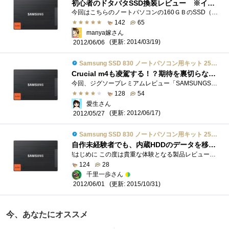
初心者のドタバタSSD換装レビュー ※イラスト多め
今回はこちらのノートパソコンの160ＧＢのSSD（IntelSSDSA2M160G2HP）をSAMSUNGSSD830512GBに換装します。スペックは下の通りです。 現在160GBSSDを残り容量を...
142
65
manya嫁さん
(更新: 2014/03/19)
2012/06/06
Samsung SSD 830 ノートパソコン用キット 256GB MZ-7PC256N/IT
Crucial m4も凌駕する！？期待を裏切らない性能がココにある！
今回、ジグソープレミアムレビュー「SAMSUNGSSD83011DAYSREVIEW！」に選出されましたので、私の書いた『ヤル気』のテーマに沿ってレビューしていきた�...
128
54
愛生さん
(更新: 2012/06/17)
2012/05/27
Samsung SSD 830 ノートパソコン用キット 256GB MZ-7PC256N/IT
自作未経験者でも、内蔵HDDのデータを移してSSDに交換することができるか？
!はじめに この度は貴重な体験となる製品レビューの機会を賜りまして、日本サムスン株式会社様、並びに、ITGマーケティング株式会社様、及び�...
124
28
千里一歩さん
(更新: 2015/10/31)
2012/06/01
今、あなたにオススメ