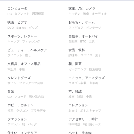
コンピュータ
家電、AV、カメラ
タブレット
周辺機器
キッチン
映像
オーディオ
PC
映画、ビデオ
おもちゃ、ゲーム
グッズ
フィギュア
ビンテージ
DVD
Blu-ray
スポーツ、レジャー
自動車、オートバイ
キャンプ
フィッシング
自動車
工具
ETC
ビューティー、ヘルスケア
食品、飲料
ダイエット
癒し
調味料、スパイス
菓子
文房具、オフィス用品
花、園芸
筆記具
手帳
ガーデニング
観葉植物
タレントグッズ
コミック、アニメグッズ
サイン
ファンクラブ会報
コスプレ衣装
直筆画
音楽
本、雑誌
レコード
思い出の品
漫画
雑誌
小説
CD
ホビー、カルチャー
コレクション
模型
ラジコン
プラモデル
おまけ
ボトルキャップ
ファッション
アクセサリー、時計
アパレル
靴
バッグ
懐中時計
時計用ケース
住まい、インテリア
ペット、生き物