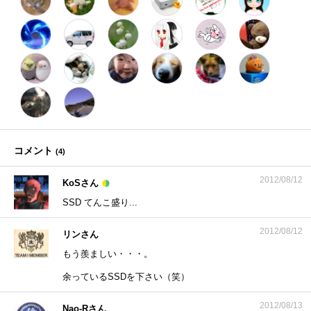
コメント
(
4
)
2012/08/12
KoSさん
SSD てんこ盛り...
2012/08/12
リンさん
もう羨ましい・・・。
余っているSSDを下さい（笑）
2012/08/13
Nao-Rさん