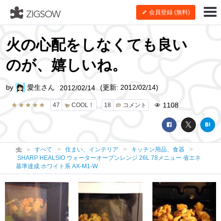
会員登録 (無料)
火の心配をしなくても良い
のが、嬉しいね。
by
愛生さん
(更新: 2012/02/14)
2012/02/14
1108
47
COOL！
18
コメント
すべて
住まい、インテリア
キッチン用品、食器
SHARP HEALSIO ウォーターオーブンレンジ 26L 78メニュー 省エネ
基準達成 ホワイト系 AX-M1-W