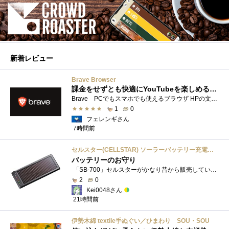
新着レビュー
Brave Browser
課金をせずとも快適にYouTubeを楽しめるようになったよ
Brave PCでもスマホでも使えるブラウザ HPの文言は 広告やトラッカーがブロックされるから、訪問するサイトをよりすっきりした表示で閲覧でき�...
1
0
フェレンギさん
7時間前
セルスター(CELLSTAR) ソーラーバッテリー充電器 SB-700 DC12V専用
バッテリーのお守り
「SB-700」セルスターがかなり昔から販売しているソーラーチャージャーです。ガッツリ充電する用ではなく待機電力(暗電流って言うらしい)対策�...
2
0
Kei0048さん
21時間前
伊勢木綿 textile手ぬぐい／ひまわり SOU・SOU