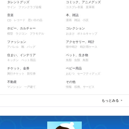
タレントグッズ
コミック、アニメグッズ
サイン
ファンクラブ会報
コスプレ衣装
直筆画
音楽
本、雑誌
レコード
思い出の品
漫画
雑誌
小説
CD
ホビー、カルチャー
コレクション
模型
ラジコン
プラモデル
おまけ
ボトルキャップ
ファッション
アクセサリー、時計
アパレル
靴
バッグ
懐中時計
時計用ケース
住まい、インテリア
ペット、生き物
キッチン
ペット用品
魚類
虫類
鳥類
チケット、金券
ベビー用品
興行チケット
割引券
おむつ
セーフティグッズ
不動産
その他
マンション
一戸建て
情報
役務、サービス
もっとみる