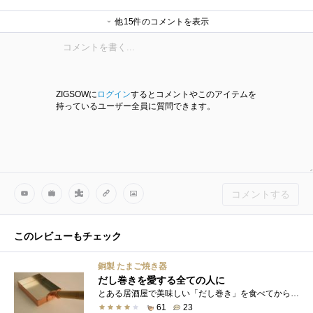
がじおさん
makibisiさん
リーダーさん
ねおさん
JUN8731さん
signさん
愛生さん
愛生さん
他15件のコメントを表示
愛生さん
愛生さん
愛生さん
愛生さん
愛生さん
愛生さん
愛生さん
ZIGSOWに
ログイン
するとコメントやこのアイテムを
持っているユーザー全員に質問できます。
コメントする
このレビューもチェック
銅製 たまご焼き器
だし巻きを愛する全ての人に
とある居酒屋で美味しい「だし巻き」を食べてから，だし巻きの虜です．レシピを知るために，その居酒屋で働こうかと思うほどでした（笑）い�...
61
23