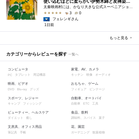
使い込むほどに柔らかい伊勢木綿と友禅染の発色を楽しむ
太秦映画村には、かなり大きな公式スーベニアショップの他にも、江戸時代の町家風の飲食店や土産物店が軒を連ねておりました。 何かよいもの...
3
0
フェレンギさん
1日前
もっと見る
カテゴリーからレビューを探す
一覧へ
コンピュータ
家電、AV、カメラ
タブレット
周辺機器
キッチン
映像
オーディオ
PC
映画、ビデオ
おもちゃ、ゲーム
グッズ
フィギュア
ビンテージ
DVD
Blu-ray
スポーツ、レジャー
自動車、オートバイ
キャンプ
フィッシング
自動車
工具
ETC
ビューティー、ヘルスケア
食品、飲料
ダイエット
癒し
調味料、スパイス
菓子
文房具、オフィス用品
花、園芸
筆記具
手帳
ガーデニング
観葉植物