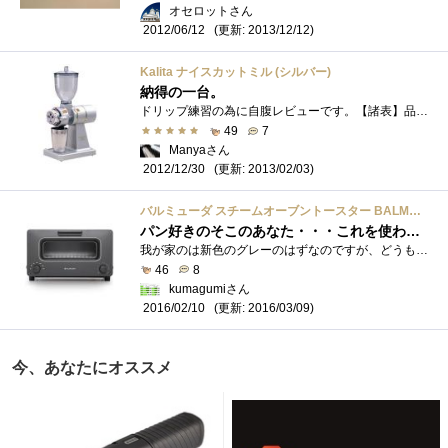
オセロットさん
(更新: 2013/12/12)
2012/06/12
Kalita ナイスカットミル (シルバー)
納得の一台。
ドリップ練習の為に自腹レビューです。【諸表】品名 ナイスカットミル電源100V／120W50/60Hzサイズ幅120×奥行218×高さ343容量ホッパー200g粉受100gカ�...
49
7
Manyaさん
(更新: 2013/02/03)
2012/12/30
バルミューダ スチームオーブントースター BALMUDA The Toaster K01A-KG（ブラック）
パン好きのそこのあなた・・・これを使わなかったら損してますよｗ
我が家のは新色のグレーのはずなのですが、どうもブラックっぽいｗ 以前から知っていた会社の製品ですが、TVを見て社長の話を聞いてて、微力�...
46
8
kumagumiさん
(更新: 2016/03/09)
2016/02/10
今、あなたにオススメ