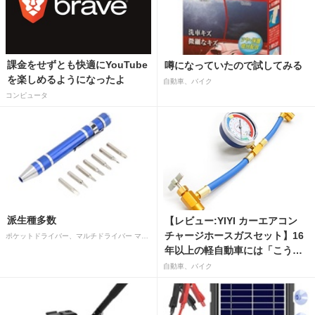
課金をせずとも快適にYouTube
噂になっていたので試してみる
を楽しめるようになったよ
自動車、バイク
コンピュータ
派生種多数
【レビュー:YIYI カーエアコン
チャージホースガスセット】16
ポケットドライバー、マルチドライバー マルチツールドライバー アルミ合金製 マグネットタイプ 多目的ミニハンドペンドライバー 細ネジ用ドライバーヘッド付き (青)
年以上の軽自動車には「こうか
はばつぐんだ」が…
自動車、バイク