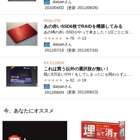
daiyanさん
(更新: 2011/08/26)
2010/04/02
Ninja-256
あの赤いSSD6枚でRAIDを構築してみる
あの噂の赤いSSDがやって来ました！1日ごとに分身の術が発動して…最後にはこうなりましたｗ 発表当初の限定100個から大分数は増えたらしく、�...
76
13
daiyanさん
(更新: 2012/07/16)
2012/07/16
PX-512M5P
これは買う以外の選択肢が無い！
既に8万近いIYH！をしてしまったにも関わらずふらふらと秋葉に出向いたせいで、いつの間にか掴んでました。PLEXTORPX-512M5Pです。ベンチで遊ぶだけ...
62
19
daiyanさん
(更新: 2012/09/23)
2012/08/04
今、あなたにオススメ