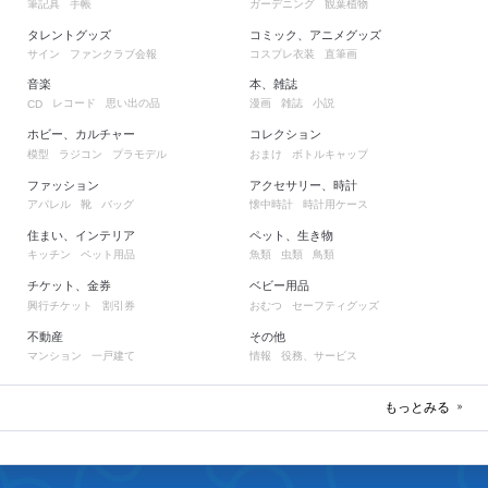
筆記具
手帳
ガーデニング
観葉植物
タレントグッズ
コミック、アニメグッズ
サイン
ファンクラブ会報
コスプレ衣装
直筆画
音楽
本、雑誌
レコード
思い出の品
漫画
雑誌
小説
CD
ホビー、カルチャー
コレクション
模型
ラジコン
プラモデル
おまけ
ボトルキャップ
ファッション
アクセサリー、時計
アパレル
靴
バッグ
懐中時計
時計用ケース
住まい、インテリア
ペット、生き物
キッチン
ペット用品
魚類
虫類
鳥類
チケット、金券
ベビー用品
興行チケット
割引券
おむつ
セーフティグッズ
不動産
その他
マンション
一戸建て
情報
役務、サービス
もっとみる