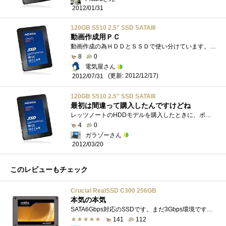
2012/01/31
120GB S510 2.5" SSD SATAIII
動画作成用ＰＣ
動画作成の為ＨＤＤとＳＳＤで使い分けています。動画の編集ではソフト自体が重かったり、操作環境的に問題が起こるとデータの欠損などがあ�...
8
0
電気屋さん
(更新: 2012/12/17)
2012/07/31
120GB S510 2.5" SSD SATAIII
最初は間違って購入したんですけどね
レッツノートのHDDモデルを購入したときに、ポイントを利用して購入しました。もちろん目的はSSDへ換装するためです。しかし、レッツノートSX1�...
4
0
ガラゾーさん
2012/03/20
このレビューもチェック
Crucial RealSSD C300 256GB
本気の本気
SATA6Gbps対応のSSDです。まだ3Gbps環境ですが270M程度出ています。Corei7980Xを導入予定なので、合わせて6Gbps環境にする予定です。※4/29現状で分かった�...
141
112