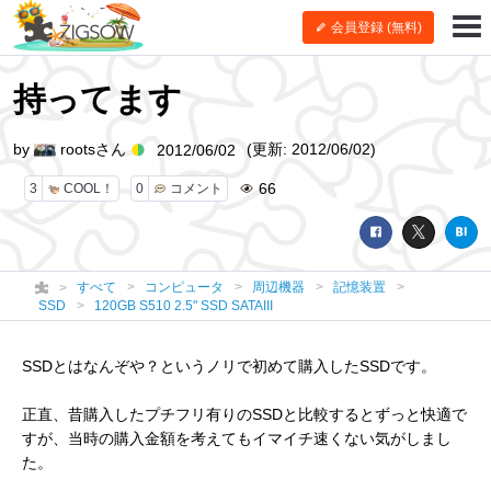
会員登録 (無料)
持ってます
by
rootsさん
(更新: 2012/06/02)
2012/06/02
66
3
COOL！
0
コメント
すべて
コンピュータ
周辺機器
記憶装置
SSD
120GB S510 2.5" SSD SATAIII
SSDとはなんぞや？というノリで初めて購入したSSDです。
正直、昔購入したプチフリ有りのSSDと比較するとずっと快適で
すが、当時の購入金額を考えてもイマイチ速くない気がしまし
た。