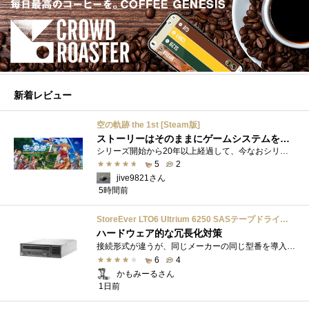
新着レビュー
空の軌跡 the 1st [Steam版]
ストーリーはそのままにゲームシステムを現代化
シリーズ開始から20年以上経過して、今なおシリーズの完結が見えてこない日本ファルコムのストーリーRPG、「英雄伝説軌跡シリーズ」。シリーズ...
5
2
jive9821さん
5時間前
StoreEver LTO6 Ultrium 6250 SASテープドライブ(内蔵型)
ハードウェア的な冗長化対策
接続形式が違うが、同じメーカーの同じ型番を導入しています。製品としてのレビューは下記の方で行っています。いざ使おうとしたときに故障�...
6
4
かもみーるさん
1日前