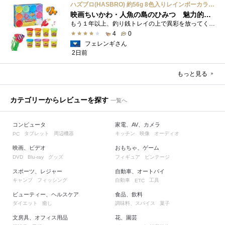
ハズブロ(HASBRO) 約56g 8色入りレインボーカラーのプレイ・ドー、新学期用品、2才以上のプリスクールの子供向け、子供向けのアート&クラフト 粘土 ねんど、こどもの日、子供の日プレゼント
映画ちいかわ・人魚の島のひみつ 魅力的なビラン：セイレーンを造ってみた
もう１年以上、釣り銭トレイの上で異彩を放ってくれたミャクミャクのマグネット 映画ちいかわ人魚の島のひみつを鑑賞後、素敵なビランのセイ...
4
0
フェレンギさん
2日前
もっと見る
カテゴリーからレビューを探す
一覧へ
コンピュータ
家電、AV、カメラ
タブレット
周辺機器
キッチン
映像
オーディオ
PC
映画、ビデオ
おもちゃ、ゲーム
グッズ
フィギュア
ビンテージ
DVD
Blu-ray
スポーツ、レジャー
自動車、オートバイ
キャンプ
フィッシング
自動車
工具
ETC
ビューティー、ヘルスケア
食品、飲料
ダイエット
癒し
調味料、スパイス
菓子
文房具、オフィス用品
花、園芸