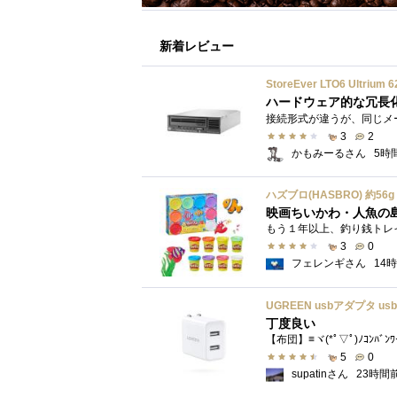
新着レビュー
StoreEver LTO6 Ultr
ハードウェア的な冗長
3
2
かもみーるさん
5時
映画ちいかわ・人魚の
3
0
フェレンギさん
14
丁度良い
【布団】≡ヾ(*ﾟ▽ﾟ)ﾉｺﾝﾊﾞﾝ
5
0
supatinさん
23時間