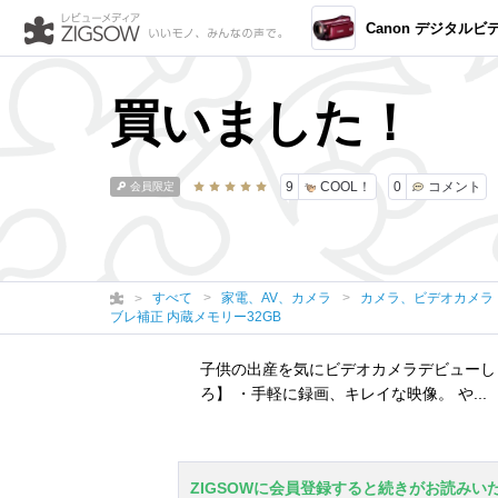
Canon デジタルビデオカメラ iVIS HF M41 レッド IVISHFM41
買いました！
9
COOL！
0
コメント
会員限定
すべて
家電、AV、カメラ
カメラ、ビデオカメラ
ブレ補正 内蔵メモリー32GB
子供の出産を気にビデオカメラデビューし
ろ】 ・手軽に録画、キレイな映像。 や...
ZIGSOWに会員登録すると続きがお読みい