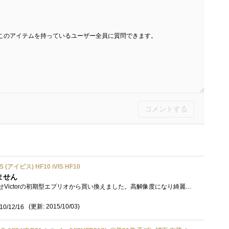
このアイテムを持っているユーザー全員に質問できます。
コメントする
 (アイビス) HF10 iVIS HF10
ません
下の子の幼稚園入園に合わせVictorの初期型エブリオから買い換えました。高解像度になり綺麗になっただけでなく、画面の明るさからフォーカス�...
(更新: 2015/10/03)
10/12/16