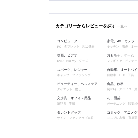
カテゴリーからレビューを探す
一覧へ
コンピュータ
家電、AV、カメラ
タブレット
周辺機器
キッチン
映像
オー
PC
映画、ビデオ
おもちゃ、ゲーム
グッズ
フィギュア
ビンテー
DVD
Blu-ray
スポーツ、レジャー
自動車、オートバイ
キャンプ
フィッシング
自動車
工具
ETC
ビューティー、ヘルスケア
食品、飲料
ダイエット
癒し
調味料、スパイス
菓
文房具、オフィス用品
花、園芸
筆記具
手帳
ガーデニング
観葉植
タレントグッズ
コミック、アニメグ
サイン
ファンクラブ会報
コスプレ衣装
直筆画