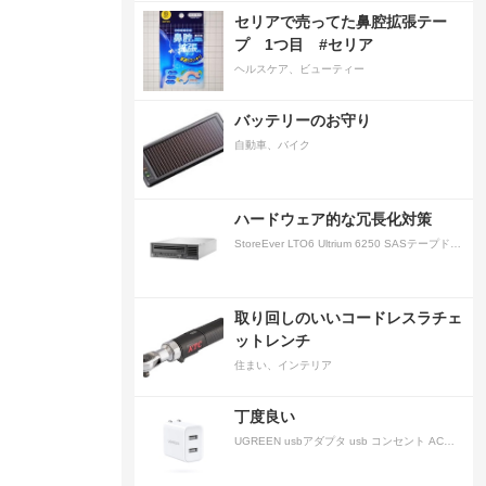
セリアで売ってた鼻腔拡張テー
プ 1つ目 #セリア
ヘルスケア、ビューティー
バッテリーのお守り
自動車、バイク
ハードウェア的な冗長化対策
StoreEver LTO6 Ultrium 6250 SASテープドライブ(内蔵型)
取り回しのいいコードレスラチェ
ットレンチ
住まい、インテリア
丁度良い
UGREEN usbアダプタ usb コンセント AC式充電器 3.1A PSE認証済み 折りたたみ式プラグ 2ポート