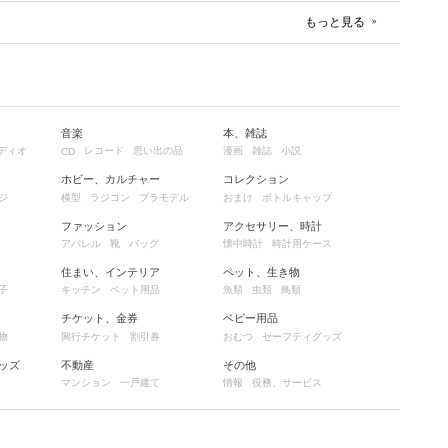
もっと見る
音楽
本、雑誌
ディオ
レコード
思い出の品
漫画
雑誌
小説
CD
ホビー、カルチャー
コレクション
ジ
模型
ラジコン
プラモデル
おまけ
ボトルキャップ
ファッション
アクセサリー、時計
アパレル
靴
バッグ
懐中時計
時計用ケース
住まい、インテリア
ペット、生き物
子
キッチン
ペット用品
魚類
虫類
鳥類
チケット、金券
ベビー用品
物
興行チケット
割引券
おむつ
セーフティグッズ
ッズ
不動産
その他
マンション
一戸建て
情報
役務、サービス