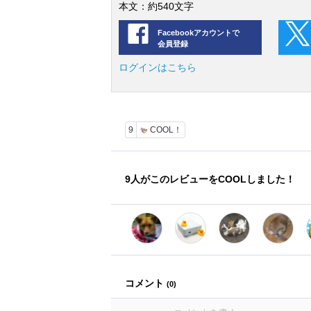
本文：約540文字
Facebookアカウントで
会員登録
ログインはこちら
9
COOL！
9
人がこのレビューをCOOLしました！
コメント
(
0
)