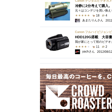
冷静に2分考えて購入。
18
4
あまたりんさん
2011
Canon フルハイビジョンビデオ
HDD120G搭載 大
11
2
yachさん
2012/08/1