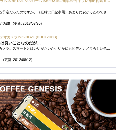
Canon デジタルビデオカメラ iVIS HF R21 シルバー IVISHFR21SL 光学20倍 手ブレ補正 内蔵メモリー32GB
元々はコンデジを買い換える予定だったのですが、（経緯は日記参照）あまりに安かったのでさくっと購入。比較云々というより、このタイプの�...
(更新: 2013/03/20)
/12/05
カメラ iVIS HG21 (HDD120GB)
容量は良いことなのだが…
我が家にとって初のビデオカメラ。スマートとはいいがたいが、いかにもビデオカメラらしい色と外観が自分好み。ビデオカメラに関する知識を�...
(更新: 2012/08/12)
2