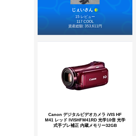
じぇいさん
15 レビュー
117 COOL
資産総額: 353,611円
Canon デジタルビデオカメラ iVIS HF
M41 レッド IVISHFM41RD 光学10倍 光学
式手ブレ補正 内蔵メモリー32GB