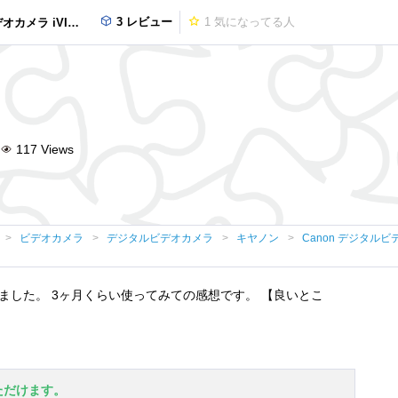
3 レビュー
1
気になってる人
RD 光学10倍 光学式手ブレ補正 内蔵メモリー32GB
117
Views
ビデオカメラ
デジタルビデオカメラ
キヤノン
Canon デジタルビデ
ました。 3ヶ月くらい使ってみての感想です。 【良いとこ
ただけます。