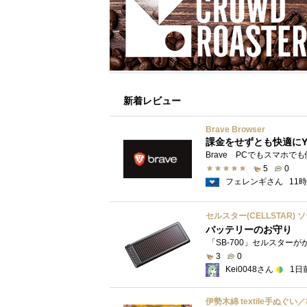
新着レビュー
Brave Browser
課金をせずとも快適にY
5
0
フェレンギさん
11
セルスター(CELLSTAR) 
バッテリーのお守り
3
0
Kei0048さん
1日
伊勢木綿 textile手ぬぐ