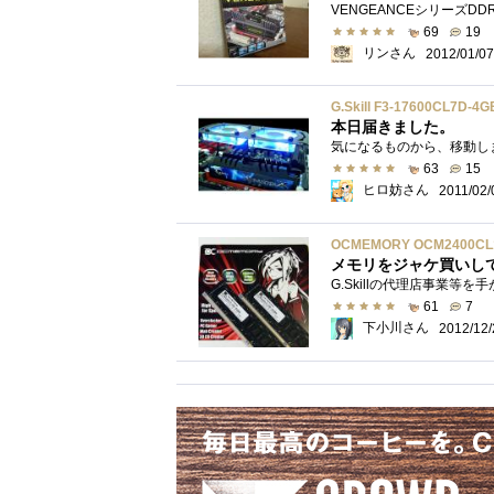
69
19
リンさん
2012/01/07
G.Skill F3-17600CL7D-4
本日届きました。
63
15
ヒロ妨さん
2011/02/
OCMEMORY OCM2400CL1
メモリをジャケ買いして
61
7
下小川さん
2012/12/