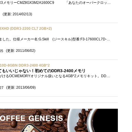
VENGEANCEシリーズDDR3メモリーCMZ8GX3M2A1600C9 「あなたのオーバークロックを強力サポート！〜CORSAIR〜」に当選させて頂きました。 選んで�...
(更新: 2014/02/13)
GBXHD (DDR3-2200 CL7 2GB×2)
気になるものから、移動しました。仕様メーカー名:G.Skill (ジースキル)型番:F3-17600CL7D-4GBXHD新型メモリファン付き容量:4GB(2GBx2)速度:2200MHzDDR3(PC3-1760...
(更新: 2011/06/02)
05
0D-8GBN DDR3-2400 4GB*2
もいいじゃない！初めてのDDR3-2400メモリ
G.Skillの代理店事業等を手がけるOCMEMORYオリジナル扱いとなる4GB*2メモリキット。DDR3-2400の10-12-12-31、電圧は1.65Vというスペックを実現しながら、DDR3-...
(更新: 2013/06/09)
27