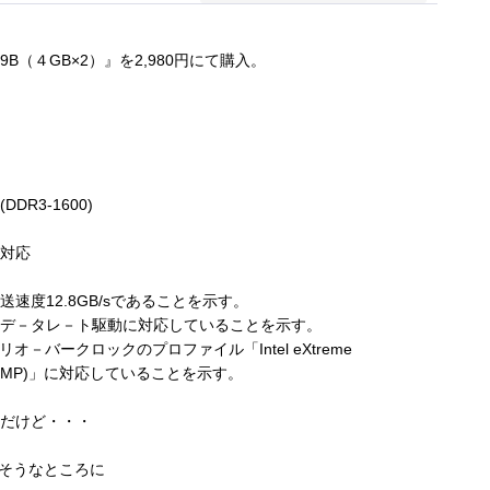
0C9B（４GB×2）』を2,980円にて購入。
R3-1600)
）対応
度12.8GB/sであることを示す。
倍デ－タレ－ト駆動に対応していることを示す。
バークロックのプロファイル「Intel eXtreme
)」に対応していることを示す。
ずだけど・・・
そうなところに