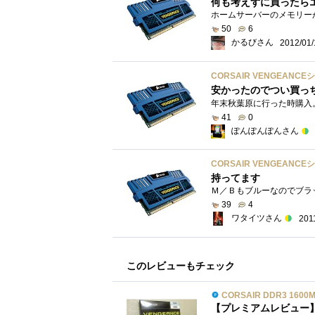
何も考えずに買ったら
50
6
かるびさん
2012/01/
CORSAIR VENGEANCEシ
安かったのでつい買っ
41
0
ぽんぽんぽんさん
CORSAIR VENGEANCEシ
持ってます
39
4
ワタイツさん
201
このレビューもチェック
CORSAIR DDR3 1600MHz 8
【プレミアムレビュー】初