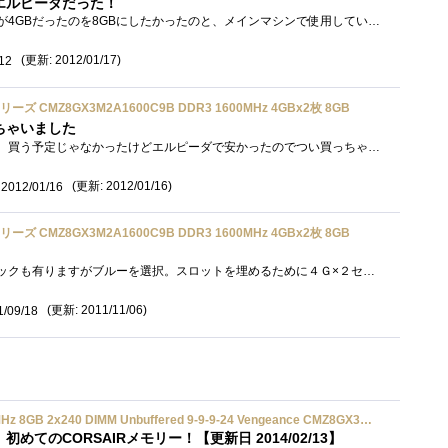
エルピーダだった！
ホームサーバーのメモリーが4GBだったのを8GBにしたかったのと、メインマシンで使用しているメモリーが1333MHzでどうせだったら1600MHzぐらいにした...
(更新: 2012/01/17)
12
リーズ CMZ8GX3M2A1600C9B DDR3 1600MHz 4GBx2枚 8GB
ちゃいました
年末秋葉原に行った時購入。買う予定じゃなかったけどエルピーダで安かったのでつい買っちゃいました。今のマシンにすでに8GBつんでいるんで�...
(更新: 2012/01/16)
2012/01/16
リーズ CMZ8GX3M2A1600C9B DDR3 1600MHz 4GBx2枚 8GB
Ｍ／Ｂもブルーなのでブラックも有りますがブルーを選択。スロットを埋めるために４Ｇ×２セットを２個買い。最近はレッドもでましたが、そち...
(更新: 2011/11/06)
1/09/18
GB 2x240 DIMM Unbuffered 9-9-9-24 Vengeance CMZ8GX3M2A1600C9
めてのCORSAIRメモリー！【更新日 2014/02/13】