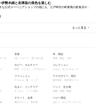
い伊勢木綿と友禅染の発色を楽しむ
太秦映画村には、かなり大きな公式スーベニアショップの他にも、江戸時代の町家風の飲食店や土産物店が軒を連ねておりました。 何かよいもの...
前
もっと見る
音楽
本、雑誌
ディオ
レコード
思い出の品
漫画
雑誌
小説
CD
ホビー、カルチャー
コレクション
ジ
模型
ラジコン
プラモデル
おまけ
ボトルキャップ
ファッション
アクセサリー、時計
アパレル
靴
バッグ
懐中時計
時計用ケース
住まい、インテリア
ペット、生き物
子
キッチン
ペット用品
魚類
虫類
鳥類
チケット、金券
ベビー用品
物
興行チケット
割引券
おむつ
セーフティグッズ