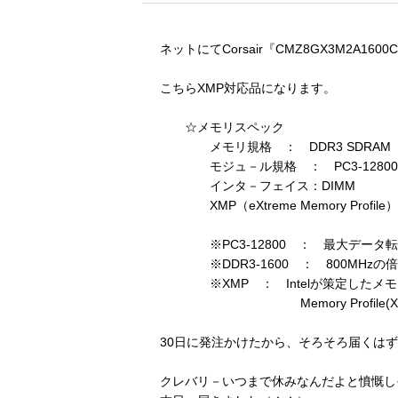
ネットにてCorsair『CMZ8GX3M2A160
こちらXMP対応品になります。
☆メモリスペック
メモリ規格 ： DDR3 SDRAM
モジュ－ル規格 ： PC3-12800(DD
インタ－フェイス：DIMM
XMP（eXtreme Memory Profile
※PC3-12800 ： 最大データ転送速
※DDR3-1600 ： 800MHzの
※XMP ： Intelが策定したメモリオ－
Memory Profile(XMP
30日に発注かけたから、そろそろ届くは
クレバリ－いつまで休みなんだよと憤慨し