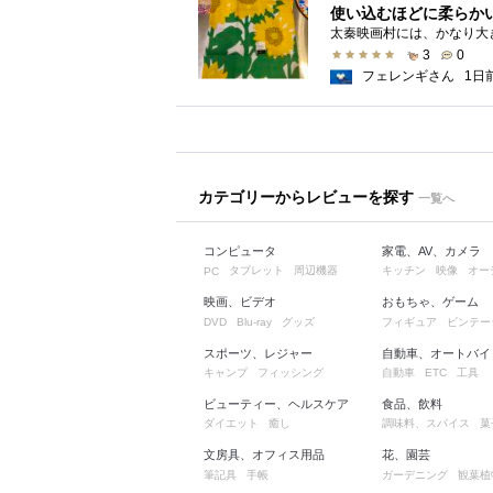
使い込むほどに柔らか
3
0
フェレンギさん
1日
カテゴリーからレビューを探す
一覧へ
コンピュータ
家電、AV、カメラ
タブレット
周辺機器
キッチン
映像
オー
PC
映画、ビデオ
おもちゃ、ゲーム
グッズ
フィギュア
ビンテー
DVD
Blu-ray
スポーツ、レジャー
自動車、オートバイ
キャンプ
フィッシング
自動車
工具
ETC
ビューティー、ヘルスケア
食品、飲料
ダイエット
癒し
調味料、スパイス
菓
文房具、オフィス用品
花、園芸
筆記具
手帳
ガーデニング
観葉植