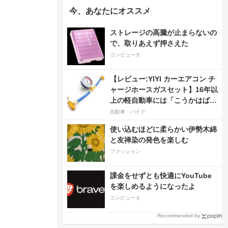
今、あなたにオススメ
ストレージの高騰が止まらないの
で、取りあえず押さえた
コンピュータ
【レビュー:YIYI カーエアコン チ
ャージホースガスセット】16年以
上の軽自動車には「こうかはばつ
ぐんだ」が…
自動車、バイク
使い込むほどに柔らかい伊勢木綿
と友禅染の発色を楽しむ
ファッション
課金をせずとも快適にYouTube
を楽しめるようになったよ
コンピュータ
Recommended by