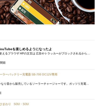
ouTubeを楽しめるようになったよ
Brave PCでもスマホでも使えるブラウザ HPの文言は 広告やトラッカーがブロックされるから、訪問するサイトをよりすっきりした表示で閲覧でき�...
時間前
ソーラーバッテリー充電器 SB-700 DC12V専用
「SB-700」セルスターがかなり昔から販売しているソーラーチャージャーです。ガッツリ充電する用ではなく待機電力(暗電流って言うらしい)対策�...
前
い／ひまわり SOU・SOU