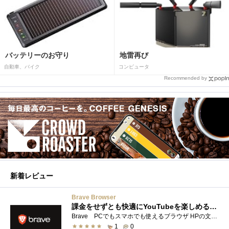
バッテリーのお守り
地雷再び
自動車、バイク
コンピュータ
Recommended by
新着レビュー
Brave Browser
課金をせずとも快適にYouTubeを楽しめるようになったよ
Brave PCでもスマホでも使えるブラウザ HPの文言は 広告やトラッカーがブロックされるから、訪問するサイトをよりすっきりした表示で閲覧でき�...
1
0