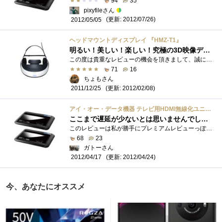
94
35
pixyfileさん
(更新: 2012/07/26)
2012/05/05
ヘッドマウントディスプレイ 『HMZ-T1』
明るい！美しい！楽しい！究極の3D映像デバイスはこれだ！
この度は貴重なレビューの機会を頂きまして、誠にありがとうございます。この場をお借りして御礼申し上げます。SONYが満を持して発表したヘッ�...
71
16
ちょもさん
(更新: 2012/02/08)
2011/12/25
アイ・オー・データ機器 テレビ用HDMI無線化ユニット WTR-HDAV/A
ここまで遅延が少ないとは思いませんでした！
このレビューは私が勝手にプレミアムレビューっぽくレビューしてやろうという物であり、zigsow様、IODATA様主催のプレミアムレビューとは一切関�...
68
23
ガトーさん
(更新: 2012/04/24)
2012/04/17
今、あなたにオススメ