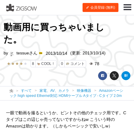
会員登録 (無料)
動画用に買っちゃいまし
た。
by
tessueさん
(更新: 2013/10/14)
2013/10/14
78
8
COOL！
0
コメント
すべて
家電、AV、カメラ
映像機器
Amazonベーシ
ック high speed Ethernet対応 HDMIケーブル Aタイプ - Cタイプ 2.0m
一眼で動画を撮るというか、ピントその他のチェック用です。C
タイプはこの辺じゃ売ってないですからねw こういう時の
Amazonは助かります。（しかもベーシックで安いしw）