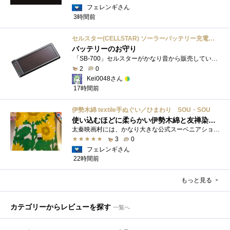
フェレンギさん
3時間前
セルスター(CELLSTAR) ソーラーバッテリー充電器 SB-700 DC12V専用
バッテリーのお守り
「SB-700」セルスターがかなり昔から販売しているソーラーチャージャーです。ガッツリ充電する用ではなく待機電力(暗電流って言うらしい)対策�...
2
0
Kei0048さん
17時間前
伊勢木綿 textile手ぬぐい／ひまわり SOU・SOU
使い込むほどに柔らかい伊勢木綿と友禅染の発色を楽しむ
太秦映画村には、かなり大きな公式スーベニアショップの他にも、江戸時代の町家風の飲食店や土産物店が軒を連ねておりました。 何かよいもの...
3
0
フェレンギさん
22時間前
もっと見る
カテゴリーからレビューを探す
一覧へ