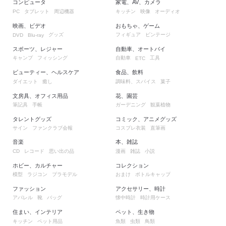
コンピュータ
家電、AV、カメラ
タブレット
周辺機器
キッチン
映像
オーディオ
PC
映画、ビデオ
おもちゃ、ゲーム
グッズ
フィギュア
ビンテージ
DVD
Blu-ray
スポーツ、レジャー
自動車、オートバイ
キャンプ
フィッシング
自動車
工具
ETC
ビューティー、ヘルスケア
食品、飲料
ダイエット
癒し
調味料、スパイス
菓子
文房具、オフィス用品
花、園芸
筆記具
手帳
ガーデニング
観葉植物
タレントグッズ
コミック、アニメグッズ
サイン
ファンクラブ会報
コスプレ衣装
直筆画
音楽
本、雑誌
レコード
思い出の品
漫画
雑誌
小説
CD
ホビー、カルチャー
コレクション
模型
ラジコン
プラモデル
おまけ
ボトルキャップ
ファッション
アクセサリー、時計
アパレル
靴
バッグ
懐中時計
時計用ケース
住まい、インテリア
ペット、生き物
キッチン
ペット用品
魚類
虫類
鳥類