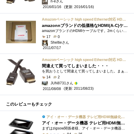
n-eさん
(更新: 2016/01/16)
2016/01/16
Amazonベーシック high speed Ethernet対応 HDMIケーブル Aタイプ - Cタイプ 2.0m
amazonnブランドの低価格なHDMI(A-C)ケーブル
amazonブランドのHDMIケーブルです。2mくらいの長さでAタイプ-Cタイプ（miniHDMi）のHDMIケーブルを探しているとに発見しました。ハンディカムSONYHDR-XR3...
17
0
Sheltieさん
2011/07/17
Amazonベーシック high speed Ethernet対応 HDMIケーブル Aタイプ - Cタイプ 2.0m
間違えて買ってしまいました・・・
を買おうとして間違えて買ってしまいました。まぁ安いので、何かに使うことを予想して持っておこうと思います。これも端子部に「AmazonBasic」の...
14
2
JUN8731さん
(更新: 2011/08/23)
2011/08/08
このレビューもチェック
アイ・オー・データ機器 テレビ用HDMI無線化ユニット WTR-HDAV/A
アイ・オー・データ機器 テレビ用HDMI無線化ユニット WTR-HDAV/A
まずはzigsow関係者様、アイ・オー・データ機器関係者様この度は「テレビ用HDMI無線化ユニットWTR-HDAV/A」のレビューをさせて頂く機会を作って頂け...