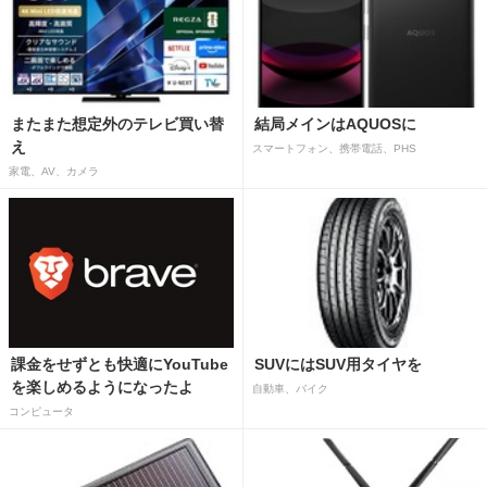
またまた想定外のテレビ買い替
結局メインはAQUOSに
え
スマートフォン、携帯電話、PHS
家電、AV、カメラ
課金をせずとも快適にYouTube
SUVにはSUV用タイヤを
を楽しめるようになったよ
自動車、バイク
コンピュータ