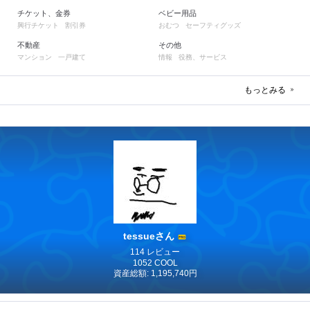
チケット、金券
ベビー用品
興行チケット
割引券
おむつ
セーフティグッズ
不動産
その他
マンション
一戸建て
情報
役務、サービス
もっとみる
tessueさん
114 レビュー
1052 COOL
資産総額: 1,195,740円