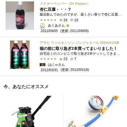
ドクターペッパー（Dr Pepper）
杏仁豆腐・・・？
最近飲んでみたのですが、薬くさい香りで杏仁豆腐っぽいような味でした。ですが私は好きな味かもしれません(笑)杏仁豆腐がﾀﾞﾒな人はﾀﾞﾒ...
24
10
あくあさん
(更新: 2011/09/09)
2011/09/05
アサヒ ウィルキンソン ジンジャエール 500ml×24本
箱の前に取り急ぎ2本買ってまいりました！
自宅近くのコンビニで取り急ぎ2本ゲットしてきました。瓶同様うまいですよ。やはりこれじゃないとね。
23
7
はにゃさん
(更新: 2012/05/18)
2012/03/31
今、あなたにオススメ