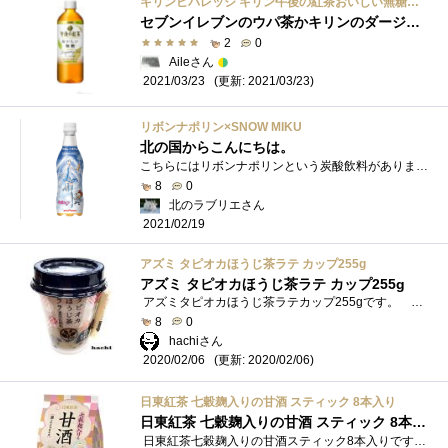
キリンビバレッジ キリン午後の紅茶おいしい無糖６００ｍｌＰＥＴ
セブンイレブンのウパ茶かキリンのダージリン茶か
2
0
Aileさん
(更新: 2021/03/23)
2021/03/23
リボンナポリン×SNOW MIKU
北の国からこんにちは。
こちらにはリボンナポリンという炭酸飲料がありまして。それのラベルがミクさんになっただけなんですけど、やはり縁起ものですからほいほい�...
8
0
北のラブリエさん
2021/02/19
アズミ タピオカほうじ茶ラテ カップ255g
アズミ タピオカほうじ茶ラテ カップ255g
アズミタピオカほうじ茶ラテカップ255gです。 全く飲んだ事が無い訳では無いのですが、最近飲んでいないのでコンビニで見付け速攻でゲッ...
8
0
hachiさん
(更新: 2020/02/06)
2020/02/06
日東紅茶 七穀麹入りの甘酒 スティック 8本入り
日東紅茶 七穀麹入りの甘酒 スティック 8本入り
日東紅茶七穀麹入りの甘酒スティック8本入りです。 紅茶屋さんの作った甘酒なんですね。 七つの穀物麹とは、大麦、あわ、ひえ、きび、た�...