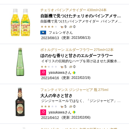
チェリオ パインアメサイダー 430ml×24本
自販機で見つけたチェリオのパインアメサイダー そらそ〜よ
自販機で見つけたパインアメサイダー パインアメといえば 阪神タイガースの岡田監督が試合中に７〜８個舐めていることで有名になりまし�...
9
0
フェレンギさん
(更新: 2023/08/13)
2023/08/13
ボトルグリーン エルダーフラワー 275ml×12本
ほのかな香りと甘さのエルダーフラワー
イギリスの伝統的なハーブを溶け込ませた炭酸水、「ボトルグリーン（BOTTLEGREEN）エルダーフラワー 」。匂いは葉っぱっぽいのですが、爽やか�...
5
0
yasukawaさん
(更新: 2022/02/19)
2021/04/16
フェンティマンス ジンジャービア 瓶 275ml
大人の辛さと甘さ
ジンジャーエールではなく、「ジンジャービア」です。 Beer（ビール）という単語が入っていますが、ビールではないです。正確には「Ale（エー...
5
0
yasukawaさん
(更新: 2022/02/06)
2021/04/12