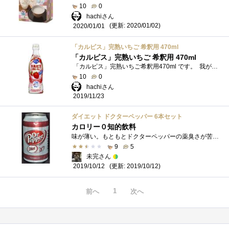
10
0
hachiさん
(更新: 2020/01/02)
2020/01/01
「カルピス」完熟いちご 希釈用 470ml
「カルピス」完熟いちご 希釈用 470ml
「カルピス」完熟いちご希釈用470ml です。 我が家の子供達は、これが好きです。自分は「プレーン」の方が好きです。
10
0
hachiさん
2019/11/23
ダイエット ドクターペッパー 6本セット
カロリー０知的飲料
味が薄い。もともとドクターペッパーの薬臭さが苦手だったが、これはなんか色々薄い。今なら普通のドクターペッパーが美味しく飲めそうな気�...
9
5
未完さん
(更新: 2019/10/12)
2019/10/12
1
前へ
次へ