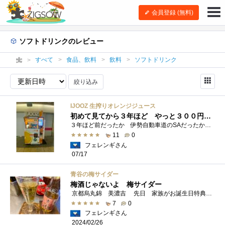
会員登録 (無料)
ソフトドリンクのレビュー
すべて
食品、飲料
飲料
ソフトドリンク
絞り込み
IJOOZ 生搾りオレンジジュース
初めて見てから３年ほど やっと３００円入れた 飲んだよ
３年ほど前だったか 伊勢自動車道のSAだったか 自販機の中には生のオレンジが山盛りどうやらそのオレンジを機械が絞ってジュースを作ってく...
11
0
フェレンギさん
07/17
青谷の梅サイダー
梅酒じゃないよ 梅サイダー
京都烏丸錦 美濃吉 先日 家族がお誕生日特典を利用して訪れた時に お土産としていただいた梅サイダーです。
7
0
フェレンギさん
2024/02/26