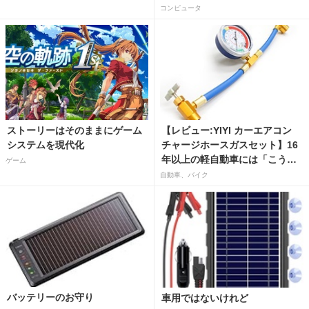
コンピュータ
ストーリーはそのままにゲーム
【レビュー:YIYI カーエアコン
システムを現代化
チャージホースガスセット】16
年以上の軽自動車には「こうか
ゲーム
はばつぐんだ」が…
自動車、バイク
バッテリーのお守り
車用ではないけれど