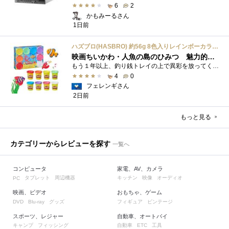
6
2
かもみーるさん
1日前
ハズブロ(HASBRO) 約56g 8色入りレインボーカラーのプレイ・ドー、新学期用品、2才以上のプリスクールの子供向け、子供向けのアート&クラフト 粘土 ねんど、こどもの日、子供の日プレゼント
映画ちいかわ・人魚の島のひみつ 魅力的なビラン：セイレーンを造ってみた
もう１年以上、釣り銭トレイの上で異彩を放ってくれたミャクミャクのマグネット 映画ちいかわ人魚の島のひみつを鑑賞後、素敵なビランのセイ...
4
0
フェレンギさん
2日前
もっと見る
カテゴリーからレビューを探す
一覧へ
コンピュータ
家電、AV、カメラ
タブレット
周辺機器
キッチン
映像
オーディオ
PC
映画、ビデオ
おもちゃ、ゲーム
グッズ
フィギュア
ビンテージ
DVD
Blu-ray
スポーツ、レジャー
自動車、オートバイ
キャンプ
フィッシング
自動車
工具
ETC