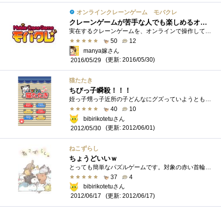
オンラインクレーンゲーム モバクレ
クレーンゲームが苦手な人でも楽しめるオンラインクレーンゲーム！
実在するクレーンゲームを、オンラインで操作して景品をゲットできるアプリ＆ブラウザゲーム「モバクレ」のレビューさせていただきます。 私...
50
12
manya嫁さん
(更新: 2016/05/30)
2016/05/29
猫たたき
ちびっ子瞬殺！！！
姪っ子甥っ子近所の子どんなにグズっていようともどんなに人見知りな子でも これさえあればイチコロですｗたまに失敗してちびっ子たちでiPhon...
40
10
bibirikotetuさん
(更新: 2012/06/01)
2012/05/30
ねこずらし
ちょうどいいｗ
とっても簡単なパズルゲームです。対象の赤い首輪の付いた三毛猫を出口へ導けばOK簡単なんですけどねぇ～たまに解けなくて投げてよこす人がい...
37
4
bibirikotetuさん
(更新: 2012/06/17)
2012/06/17