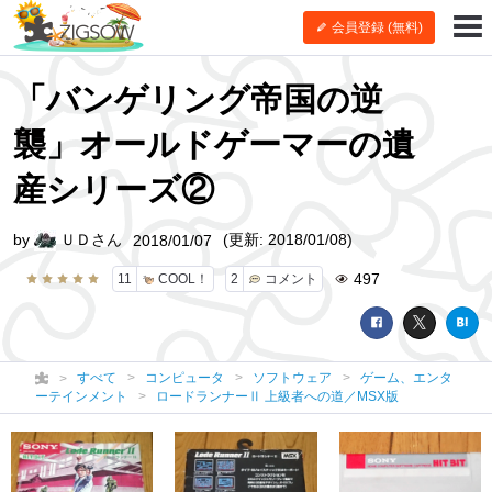
会員登録 (無料)
「バンゲリング帝国の逆
襲」オールドゲーマーの遺
産シリーズ②
by
ＵＤさん
(更新: 2018/01/08)
2018/01/07
497
11
COOL！
2
コメント
すべて
コンピュータ
ソフトウェア
ゲーム、エンタ
ーテインメント
ロードランナーⅡ 上級者への道／MSX版