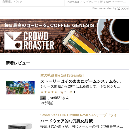
自動車、バイク
POWOXI アップグレード版 7.5W ソーラーバッテリートリクルチャージャーメンテナー 12V ポータブル防水ソーラーパネル トリクル充電キット 車、自動車、オートバイ、ボート、マリン、RV、トレーラー、スノーモービルなど用
Recommended by
新着レビュー
空の軌跡 the 1st [Steam版]
ストーリーはそのままにゲームシステムを現代化
シリーズ開始から20年以上経過して、今なおシリーズの完結が見えてこない日本ファルコムのストーリーRPG、「英雄伝説軌跡シリーズ」。シリーズ...
5
1
jive9821さん
3時間前
StoreEver LTO6 Ultrium 6250 SASテープドライブ(内蔵型)
ハードウェア的な冗長化対策
接続形式が違うが、同じメーカーの同じ型番を導入しています。製品としてのレビューは下記の方で行っています。いざ使おうとしたときに故障�...