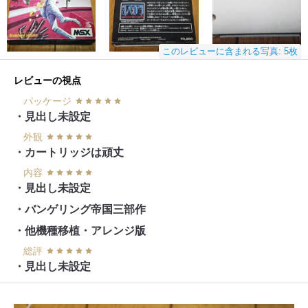
このレビューに含まれる写真: 5枚
レビューの視点
パッケージ
・見出し未設定
外観
・カートリッジは頑丈
内容
・見出し未設定
・バンゲリング帝国三部作
・他機種移植・アレンジ版
総評
・見出し未設定