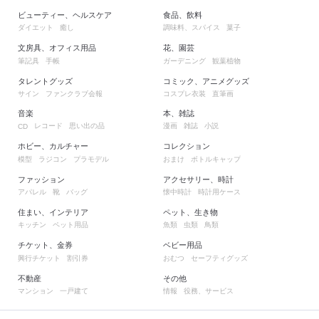
ビューティー、ヘルスケア
食品、飲料
ダイエット
癒し
調味料、スパイス
菓子
文房具、オフィス用品
花、園芸
筆記具
手帳
ガーデニング
観葉植物
タレントグッズ
コミック、アニメグッズ
サイン
ファンクラブ会報
コスプレ衣装
直筆画
音楽
本、雑誌
レコード
思い出の品
漫画
雑誌
小説
CD
ホビー、カルチャー
コレクション
模型
ラジコン
プラモデル
おまけ
ボトルキャップ
ファッション
アクセサリー、時計
アパレル
靴
バッグ
懐中時計
時計用ケース
住まい、インテリア
ペット、生き物
キッチン
ペット用品
魚類
虫類
鳥類
チケット、金券
ベビー用品
興行チケット
割引券
おむつ
セーフティグッズ
不動産
その他
マンション
一戸建て
情報
役務、サービス