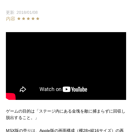
更新: 2018/01/08
内容
ゲームの目的は「ステージ内にある金塊を敵に捕まらずに回収し
脱出すること。」
MSX版の売りは、Apple版の画面構成（横28×縦16サイズ）の再