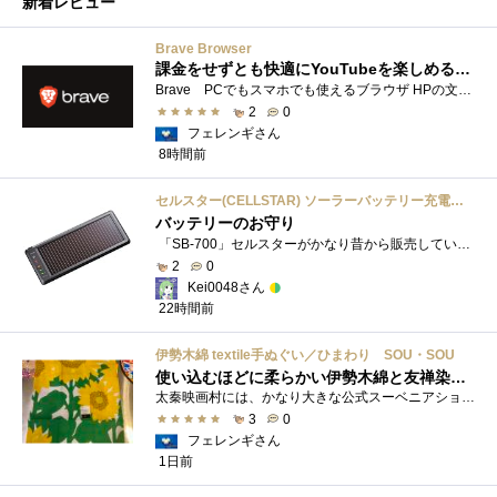
新着レビュー
Brave Browser
課金をせずとも快適にYouTubeを楽しめるようになったよ
Brave PCでもスマホでも使えるブラウザ HPの文言は 広告やトラッカーがブロックされるから、訪問するサイトをよりすっきりした表示で閲覧でき�...
2
0
フェレンギさん
8時間前
セルスター(CELLSTAR) ソーラーバッテリー充電器 SB-700 DC12V専用
バッテリーのお守り
「SB-700」セルスターがかなり昔から販売しているソーラーチャージャーです。ガッツリ充電する用ではなく待機電力(暗電流って言うらしい)対策�...
2
0
Kei0048さん
22時間前
伊勢木綿 textile手ぬぐい／ひまわり SOU・SOU
使い込むほどに柔らかい伊勢木綿と友禅染の発色を楽しむ
太秦映画村には、かなり大きな公式スーベニアショップの他にも、江戸時代の町家風の飲食店や土産物店が軒を連ねておりました。 何かよいもの...
3
0
フェレンギさん
1日前