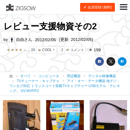
会員登録 (無料)
レビュー支援物資その2
by
自由さん
(更新: 2012/02/05)
2012/02/05
199
20
COOL！
2
コメント
すべて
コンピュータ
周辺機器
デジタル映像機器
TVチューナー・キャプチャ
アイ・オー・データ機器 地デジ・
ワンセグ対応 トランスコード搭載TVキャプチャー USBモデル「テレキ
ング」 GV-MVP/FZ