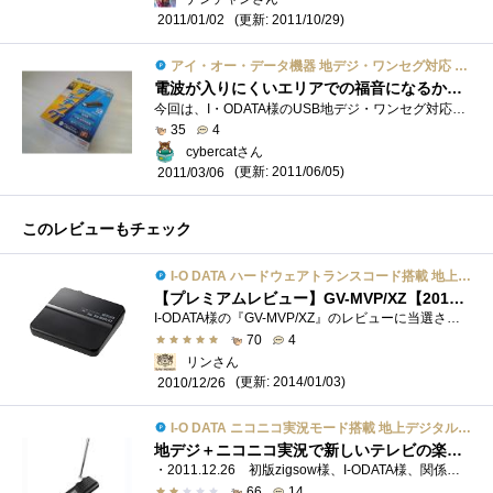
(更新: 2011/10/29)
2011/01/02
アイ・オー・データ機器 地デジ・ワンセグ対応 トランスコード搭載TVキャプチャー USBモデル「テレキング」 GV-MVP/FZ
電波が入りにくいエリアでの福音になるか！？
今回は、I・ODATA様のUSB地デジ・ワンセグ対応TVキャプチャー「テレキング」(GV-MVP/FZ)のプレミアムレビューのレビュアーに選出していただき、あり�...
35
4
cybercatさん
(更新: 2011/06/05)
2011/03/06
このレビューもチェック
I-O DATA ハードウェアトランスコード搭載 地上・BS・110度CSデジタル対応TVキャプチャBOX USB GV-MVP/XZ
【プレミアムレビュー】GV-MVP/XZ【2014/01/03更新】
I-ODATA様の『GV-MVP/XZ』のレビューに当選させて頂きました。 I-ODATAハードウェアトランスコード搭載地上・BS・110度CSデジタル対応TVキャプチャBOXUSBG...
70
4
リンさん
(更新: 2014/01/03)
2010/12/26
I-O DATA ニコニコ実況モード搭載 地上デジタル放送対応TVキャプチャー GV-TV100
地デジ＋ニコニコ実況で新しいテレビの楽しみ方、ただし高性能パソコンに限ります
・2011.12.26 初版zigsow様、I-ODATA様、関係者の皆様、zigsowでいつもココロ熱くなるフォローしてくれるおものだちのみなさま、コメント投稿してくだ...
66
14