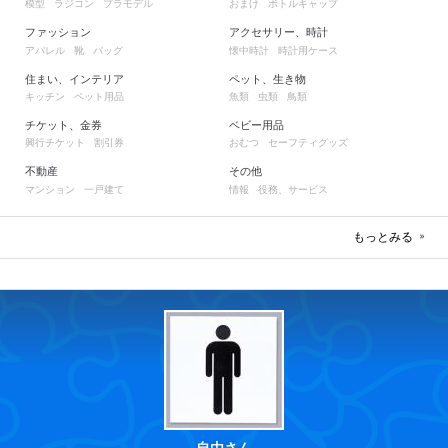
模型
ラジコン
プラモデル
おまけ
ボトルキャップ
ファッション
アクセサリー、時計
アパレル
靴
バッグ
懐中時計
時計用ケース
住まい、インテリア
ペット、生き物
キッチン
ペット用品
魚類
虫類
鳥類
チケット、金券
ベビー用品
興行チケット
割引券
おむつ
セーフティグッズ
不動産
その他
マンション
一戸建て
情報
役務、サービス
もっとみる
自由さん