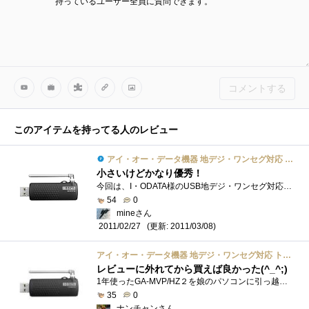
持っているユーザー全員に質問できます。
コメントする
このアイテムを持ってる人のレビュー
アイ・オー・データ機器 地デジ・ワンセグ対応 トランスコード搭載TVキャプチャー USBモデル「テレキング」 GV-MVP/FZ
小さいけどかなり優秀！
今回は、I・ODATA様のUSB地デジ・ワンセグ対応TVキャプチャー「テレキング」(GV-MVP/FZ)のプレミアムレビューのレビュアーに選出していただきました�...
54
0
mineさん
(更新: 2011/03/08)
2011/02/27
アイ・オー・データ機器 地デジ・ワンセグ対応 トランスコード搭載TVキャプチャー USBモデル「テレキング」 GV-MVP/FZ
レビューに外れてから買えば良かった(^_^;)
1年使ったGA-MVP/HZ２を娘のパソコンに引っ越しさせました。というのも、機能的には満足いく商品でしたが、録画がDRモードのみで、当方はPCで録画...
35
0
ナンチャンさん