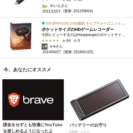
れいんさん
(更新: 2012/08/04)
2011/12/27
HAUPPAUGE USB接続 キャプチャーユニットHD PVR Rocket
ポケットサイズのHDゲームレコーダー
今回レビューするのはHauppaugeのポケットサイズのハイビジョンキャプチャーユニット「HDPVRRocket」です。 この製品は単体でHDMIとコンポーネント入...
64
0
n-eさん
(更新: 2016/01/25)
2014/04/27
今、あなたにオススメ
課金をせずとも快適にYouTube
バッテリーのお守り
を楽しめるようになったよ
自動車、バイク