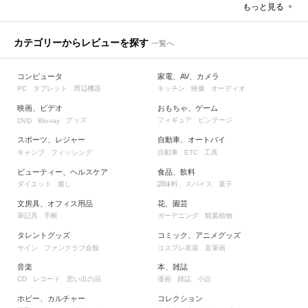
もっと見る
カテゴリーからレビューを探す
一覧へ
コンピュータ
家電、AV、カメラ
タブレット
周辺機器
キッチン
映像
オーディオ
PC
映画、ビデオ
おもちゃ、ゲーム
グッズ
フィギュア
ビンテージ
DVD
Blu-ray
スポーツ、レジャー
自動車、オートバイ
キャンプ
フィッシング
自動車
工具
ETC
ビューティー、ヘルスケア
食品、飲料
ダイエット
癒し
調味料、スパイス
菓子
文房具、オフィス用品
花、園芸
筆記具
手帳
ガーデニング
観葉植物
タレントグッズ
コミック、アニメグッズ
サイン
ファンクラブ会報
コスプレ衣装
直筆画
音楽
本、雑誌
レコード
思い出の品
漫画
雑誌
小説
CD
ホビー、カルチャー
コレクション