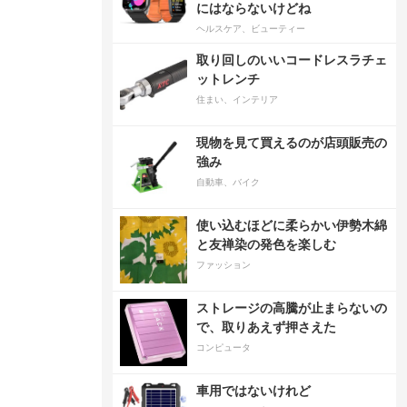
にはならないけどね
ヘルスケア、ビューティー
取り回しのいいコードレスラチェ
ットレンチ
住まい、インテリア
現物を見て買えるのが店頭販売の
強み
自動車、バイク
使い込むほどに柔らかい伊勢木綿
と友禅染の発色を楽しむ
ファッション
ストレージの高騰が止まらないの
で、取りあえず押さえた
コンピュータ
車用ではないけれど