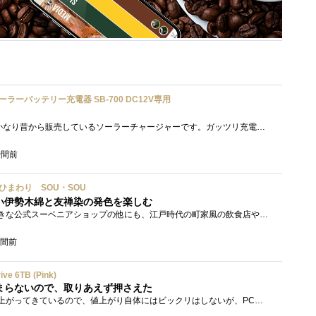
ソーラーバッテリー充電器 SB-700 DC12V専用
「SB-700」セルスターがかなり昔から販売しているソーラーチャージャーです。ガッツリ充電する用ではなく待機電力(暗電流って言うらしい)対策�...
時間前
い／ひまわり SOU・SOU
い伊勢木綿と友禅染の発色を楽しむ
太秦映画村には、かなり大きな公式スーベニアショップの他にも、江戸時代の町家風の飲食店や土産物店が軒を連ねておりました。 何かよいもの...
時間前
e 6TB (Pink)
まらないので、取りあえず押さえた
最近いろんなものの物価が上がってきているので、値上がり自体にはビックリはしないが、PCパーツ・周辺機器関係というカテゴリーに絞ると、値...