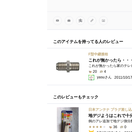
このアイテムを持ってる人のレビュー
F型中継接栓
これが無かったら・・
20
4
yasuさん
2011/10/1
このレビューもチェック
日本アンテナ プラグ差し込み型
地デジようはこれで十
36
0