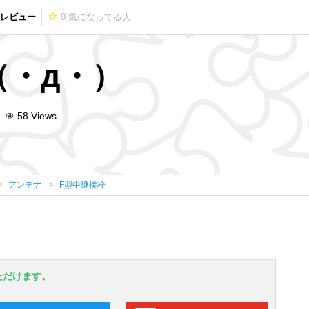
 レビュー
0
気になってる人
（・д・）
58
Views
アンテナ
F型中継接栓
ただけます。