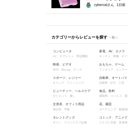
cybercatさん
1日前
カテゴリーからレビューを探す
一覧へ
コンピュータ
家電、AV、カメラ
タブレット
周辺機器
キッチン
映像
オー
PC
映画、ビデオ
おもちゃ、ゲーム
グッズ
フィギュア
ビンテー
DVD
Blu-ray
スポーツ、レジャー
自動車、オートバイ
キャンプ
フィッシング
自動車
工具
ETC
ビューティー、ヘルスケア
食品、飲料
ダイエット
癒し
調味料、スパイス
菓
文房具、オフィス用品
花、園芸
筆記具
手帳
ガーデニング
観葉植
タレントグッズ
コミック、アニメグ
サイン
ファンクラブ会報
コスプレ衣装
直筆画