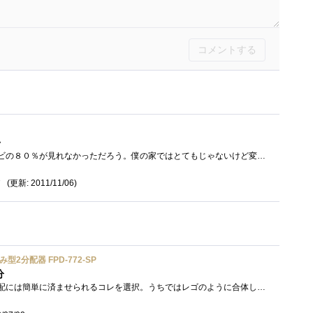
コメントする
・
これが無かったら家のテレビの８０％が見れなかっただろう。僕の家ではとてもじゃないけど変わった家なのでいろいろと使いづらい家なのです�...
(更新: 2011/11/06)
7
2分配器 FPD-772-SP
分
例のアレ追加で地デジ側分配には簡単に済ませられるコレを選択。うちではレゴのように合体しておりますｗ今のところそういった使い方でも問�...