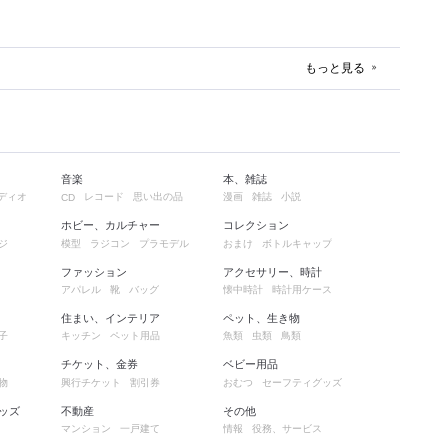
もっと見る
音楽
本、雑誌
ディオ
レコード
思い出の品
漫画
雑誌
小説
CD
ホビー、カルチャー
コレクション
ジ
模型
ラジコン
プラモデル
おまけ
ボトルキャップ
ファッション
アクセサリー、時計
アパレル
靴
バッグ
懐中時計
時計用ケース
住まい、インテリア
ペット、生き物
子
キッチン
ペット用品
魚類
虫類
鳥類
チケット、金券
ベビー用品
物
興行チケット
割引券
おむつ
セーフティグッズ
ッズ
不動産
その他
マンション
一戸建て
情報
役務、サービス