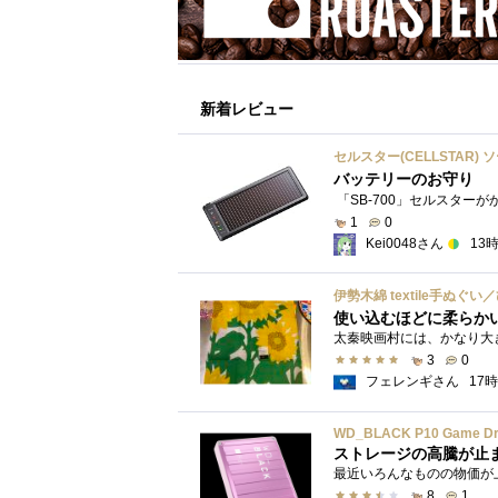
新着レビュー
セルスター(CELLSTAR) 
バッテリーのお守り
1
0
Kei0048さん
13
伊勢木綿 textile手ぬぐ
使い込むほどに柔らか
3
0
フェレンギさん
17
WD_BLACK P10 Game Driv
ストレージの高騰が止
8
1