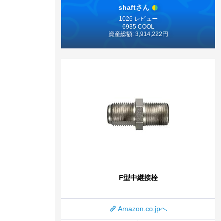
shaftさん
1026 レビュー
6935 COOL
資産総額: 3,914,222円
F型中継接栓
Amazon.co.jpへ