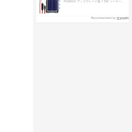
POWOXI アップグレード版 7.5W ソーラーバッテリートリクルチャージャーメンテナー 12V ポータブル防水ソーラーパネル トリクル充電キット 車、自動車、オートバイ、ボート、マリン、RV、トレーラー、スノーモービルなど用
Recommended by