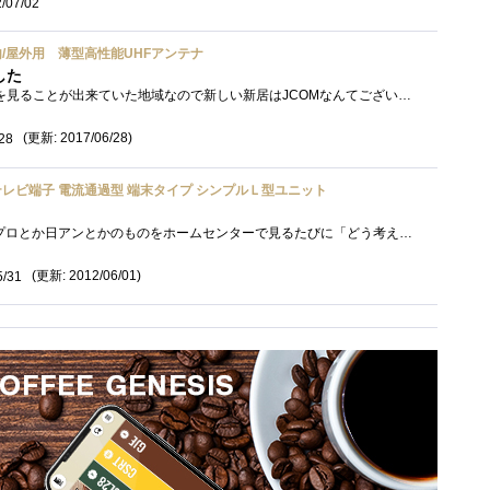
/07/02
内/屋外用 薄型高性能UHFアンテナ
した
旧家にはJCOMにてテレビを見ることが出来ていた地域なので新しい新居はJCOMなんてございませんからアンテナを別途導入なのですよ。屋上の壁につ...
(更新: 2017/06/28)
28
テレビ端子 電流通過型 端末タイプ シンプルＬ型ユニット
439個目の登録です。マスプロとか日アンとかのものをホームセンターで見るたびに「どう考えてもこれぼったくりだろ」と思い続けて4年間くらい�...
(更新: 2012/06/01)
5/31