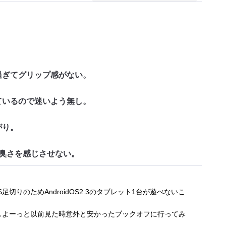
。
過ぎてグリップ感がない。
ているので迷いよう無し。
がり。
臭さを感じさせない。
切りのためAndroidOS2.3のタブレット1台が遊べないこ
用しよーっと以前見た時意外と安かったブックオフに行ってみ