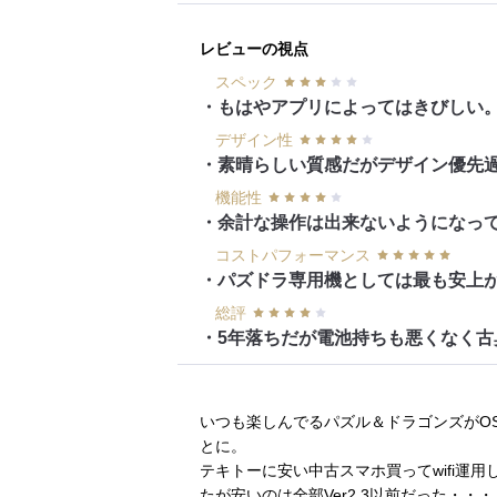
レビューの視点
スペック
・もはやアプリによってはきびしい
デザイン性
・素晴らしい質感だがデザイン優先
機能性
・余計な操作は出来ないようになっ
コストパフォーマンス
・パズドラ専用機としては最も安上
総評
・5年落ちだが電池持ちも悪くなく古
いつも楽しんでるパズル＆ドラゴンズがOS足
とに。
テキトーに安い中古スマホ買ってwifi運
たが安いのは全部Ver2.3以前だった・・・