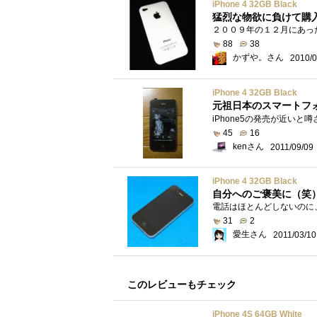
iPhone 4 32GB Black
猛烈な物欲に負けて購
88
38
かずや。さん
2010/0
iPhone 4 32GB Black
元祖日本のスマートフォ
45
16
kenさん
2011/09/09
iPhone 4 32GB Black
自分へのご褒美に（笑
31
2
愛生さん
2011/03/10
このレビューもチェック
iPhone 4S 64GB White