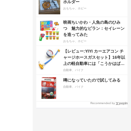
ホルダー
おもちゃ、ホビー
映画ちいかわ・人魚の島のひみ
つ 魅力的なビラン：セイレーン
を造ってみた
おもちゃ、ホビー
【レビュー:YIYI カーエアコン チ
ャージホースガスセット】16年以
上の軽自動車には「こうかはばつ
ぐんだ」が…
自動車、バイク
噂になっていたので試してみる
自動車、バイク
Recommended by