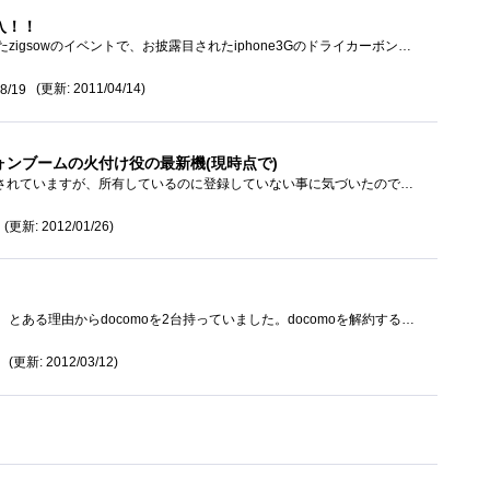
入！！
２００９年の１２月にあったzigsowのイベントで、お披露目されたiphone3Gのドライカーボンケースからスマートフォンに興味がわき、この前購入した...
(更新: 2011/04/14)
8/19
ンブームの火付け役の最新機(現時点で)
iPhone5の発売が近いと噂されていますが、所有しているのに登録していない事に気づいたので、慌てて登録です。購入時はまだ手に入りづらい時期�...
(更新: 2012/01/26)
）
電話はほとんどしないのに、とある理由からdocomoを2台持っていました。docomoを解約するのにも違約金がかかるので、サブの携帯をMNPでiPhone4に変更...
(更新: 2012/03/12)