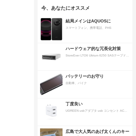
今、あなたにオススメ
結局メインはAQUOSに
スマートフォン、携帯電話、PHS
ハードウェア的な冗長化対策
StoreEver LTO6 Ultrium 6250 SASテープドライブ(内蔵型)
バッテリーのお守り
自動車、バイク
丁度良い
UGREEN usbアダプタ usb コンセント AC式充電器 3.1A PSE認証済み 折りたたみ式プラグ 2ポート
広島で大人気のあげ太くんのキー