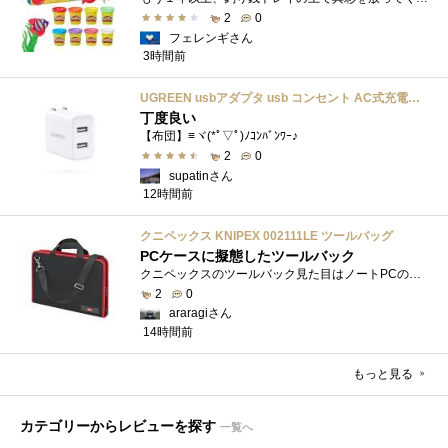
2
0
フェレンギさん
3時間前
UGREEN usbアダプタ usb コンセント AC式充電器 3.1A PSE認証済み 折りたたみ式プラグ 2ポート
丁度良い
【布団】≡ヾ(*ﾟ▽ﾟ)ﾉｺﾝﾊﾞﾝﾜｰ♪
2
0
supatinさん
12時間前
クニペックス KNIPEX 002111LE ツールバッグ
PCケースに擬態したツールバック
クニペックスのツールバック見た目はノートPCのバックみたい。中には工具を入れるポケットや工具を固定するゴムバンドが付いています。
2
0
araragiさん
14時間前
もっと見る
カテゴリーからレビューを探す
一覧へ