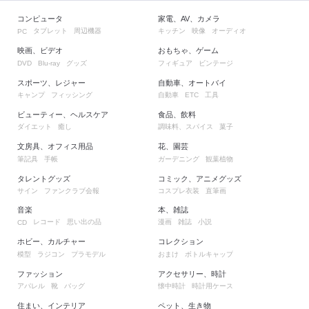
コンピュータ
家電、AV、カメラ
タブレット
周辺機器
キッチン
映像
オーディオ
PC
映画、ビデオ
おもちゃ、ゲーム
グッズ
フィギュア
ビンテージ
DVD
Blu-ray
スポーツ、レジャー
自動車、オートバイ
キャンプ
フィッシング
自動車
工具
ETC
ビューティー、ヘルスケア
食品、飲料
ダイエット
癒し
調味料、スパイス
菓子
文房具、オフィス用品
花、園芸
筆記具
手帳
ガーデニング
観葉植物
タレントグッズ
コミック、アニメグッズ
サイン
ファンクラブ会報
コスプレ衣装
直筆画
音楽
本、雑誌
レコード
思い出の品
漫画
雑誌
小説
CD
ホビー、カルチャー
コレクション
模型
ラジコン
プラモデル
おまけ
ボトルキャップ
ファッション
アクセサリー、時計
アパレル
靴
バッグ
懐中時計
時計用ケース
住まい、インテリア
ペット、生き物