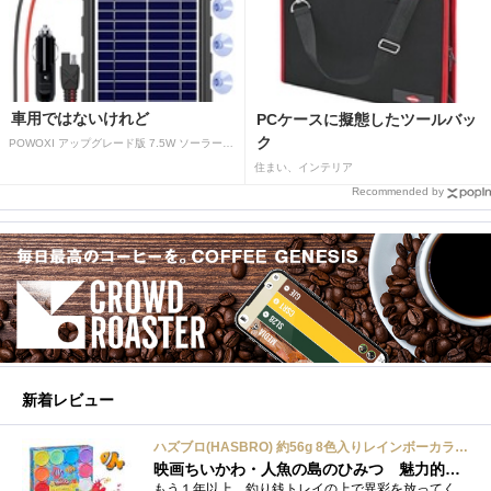
車用ではないけれど
PCケースに擬態したツールバッ
ク
POWOXI アップグレード版 7.5W ソーラーバッテリートリクルチャージャーメンテナー 12V ポータブル防水ソーラーパネル トリクル充電キット 車、自動車、オートバイ、ボート、マリン、RV、トレーラー、スノーモービルなど用
住まい、インテリア
Recommended by
新着レビュー
ハズブロ(HASBRO) 約56g 8色入りレインボーカラーのプレイ・ドー、新学期用品、2才以上のプリスクールの子供向け、子供向けのアート&クラフト 粘土 ねんど、こどもの日、子供の日プレゼント
映画ちいかわ・人魚の島のひみつ 魅力的なビラン：セイレーンを造ってみた
もう１年以上、釣り銭トレイの上で異彩を放ってくれたミャクミャクのマグネット 映画ちいかわ人魚の島のひみつを鑑賞後、素敵なビランのセイ...