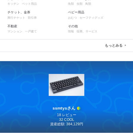
キッチン
ペット用品
魚類
虫類
鳥類
チケット、金券
ベビー用品
興行チケット
割引券
おむつ
セーフティグッズ
不動産
その他
マンション
一戸建て
情報
役務、サービス
もっとみる
ssmtysさん
18 レビュー
32 COOL
資産総額: 384,129円