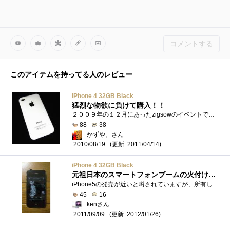
コメントする
このアイテムを持ってる人のレビュー
iPhone 4 32GB Black
猛烈な物欲に負けて購入！！
２００９年の１２月にあったzigsowのイベントで、お披露目されたiphone3Gのドライカーボンケースからスマートフォンに興味がわき、この前購入した...
88
38
かずや。さん
(更新: 2011/04/14)
2010/08/19
iPhone 4 32GB Black
元祖日本のスマートフォンブームの火付け役の最新機(現時点で)
iPhone5の発売が近いと噂されていますが、所有しているのに登録していない事に気づいたので、慌てて登録です。購入時はまだ手に入りづらい時期�...
45
16
kenさん
(更新: 2012/01/26)
2011/09/09