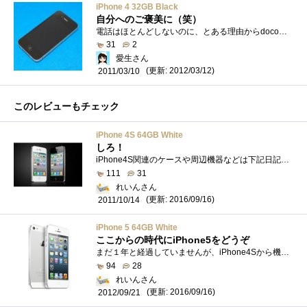
iPhone 4 32GB Black
自分へのご褒美に（笑）
電話はほとんどしないのに、とある理由からdocomoを2台持っていました。docomoを解約するのにも違約金がかかるので、サブの携帯をMNPでiPhone4に変更...
31
2
愛生さん
(更新: 2012/03/12)
2011/03/10
このレビューもチェック
iPhone 4S 64GB White
しろ！
iPhone4S関連のケースや周辺機器などは下記日記へまとめリストとして記載しております。参照してくださいませ。【周辺機器一覧】充電スタンドは...
111
31
れいんさん
(更新: 2016/09/16)
2011/10/14
iPhone 5 64GB White
ここからの時代にiPhone5をどうぞ
まだ１年と経過していませんが、iPhone4Sから機種変更してみました。もちろん、発売日当日の受け渡しを実現するためにいろいろと活動してきまし...
94
28
れいんさん
(更新: 2016/09/16)
2012/09/21