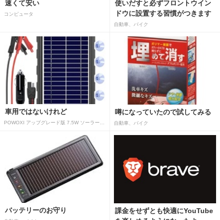
速くて安い
使いだすと必ずフロントウイン
ドウに設置する習慣がつきます
コンピュータ
自動車、バイク
車用ではないけれど
噂になっていたので試してみる
POWOXI アップグレード版 7.5W ソーラーバッテリートリクルチャージャーメンテナー 12V ポータブル防水ソーラーパネル トリクル充電キット 車、自動車、オートバイ、ボート、マリン、RV、トレーラー、スノーモービルなど用
自動車、バイク
バッテリーのお守り
課金をせずとも快適にYouTube