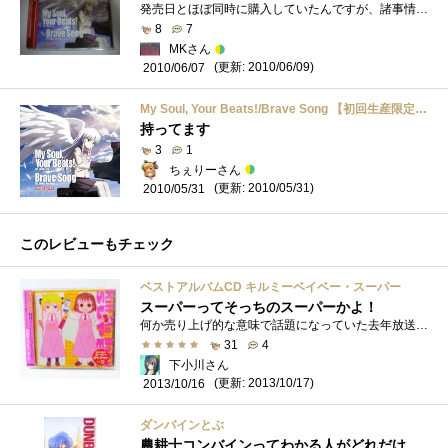
発売日とほぼ同時に購入していたんですが、諸事情で中々書く時間が無く・・・（汗初回生産限定版には、ノンクレジットOP&EDのDVDが付属され�...
8
7
MKさん
(更新: 2010/06/09)
2010/06/07
My Soul, Your Beats!/Brave Song 【初回生産限定盤】
持ってます
3
1
ちぇりーさん
(更新: 2010/05/31)
2010/05/31
このレビューもチェック
ベストアルバムCD キルミーベイベー・スーパー
スーパーってそっちのスーパーかよ！
何か売り上げ的な意味で話題になっていた去年放送のTVアニメ「キルミーベイベー」。1年以上の期間を明けて発売した「CD」はその名も「キルミー...
31
4
下小川さん
(更新: 2013/10/17)
2013/10/16
ダンバインとぶ
農耕士コンバインってわかる人がどれだけいるかな？