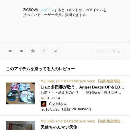
ZIGSOWに
ログイン
するとコメントやこのアイテムを
持っているユーザー全員に質問できます。
コメントする
このアイテムを持ってる人のレビュー
My Soul, Your Beats!/Brave Song 【初回生産限定盤】
Liaと多田葵が歌う、Angel Beats!OP＆ED収録のシングルCD。
お前・・・消えるのか？ （第3弾ww）帰りに秋葉原寄ってフラゲしてきました～ （1枚買ったらシリーズもの買って行くしかない。)AngelBeats!のOP�...
13
14
Cryshiiさん
(更新: 2010/05/27)
2010/05/25
My Soul, Your Beats!/Brave Song 【初回生産限定盤】
天使ちゃんマジ天使