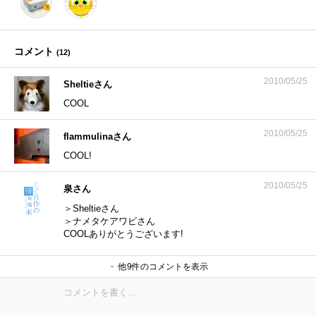
コメント
(
12
)
2010/05/25
Sheltieさん
COOL
2010/05/25
flammulinaさん
COOL!
2010/05/25
泉さん
＞Sheltieさん
＞ナメタケアワビさん
COOLありがとうございます!
退会したユーザーさん
garpさん
他9件のコメントを表示
daiyanさん
しゅ～みぃ～さん
泉さん
Cryshiiさん
泉さん
かずや。さん
泉さん