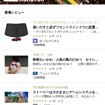
新着レビュー
マツダ3フロントガラスサンシェード カーシェード 車用 フロントウィンドウさんしえーど 遮光 断熱 カスタムパーツ 車種専用設計 折り畳み式 取付簡単 収納袋付き
使いだすと必ずフロントウインドウに設置する習慣がつきます
＜マツダ3フロントガラスサンシェード＞：・これまで使用していたサンシェードでも使用できるのですが、車内に蛇腹に畳んだサンシェード は�...
5
1
みっちゃんさん
16時間前
犬張り子 土鈴
映画ちいかわ・人魚の島のひみつ セイレーンのモデルは犬だった？
映画ちいかわ人魚の島のひみつ 公開２週目の子どもさんの来場が制限されているレイトショーでも満席でしたし新たにボンドロシールの来場�...
6
0
フェレンギさん
21時間前
空の軌跡 the 1st [Steam版]
ストーリーはそのままにゲームシステムを現代化
シリーズ開始から20年以上経過して、今なおシリーズの完結が見えてこない日本ファルコムのストーリーRPG、「英雄伝説軌跡シリーズ」。シリーズ...
11
2