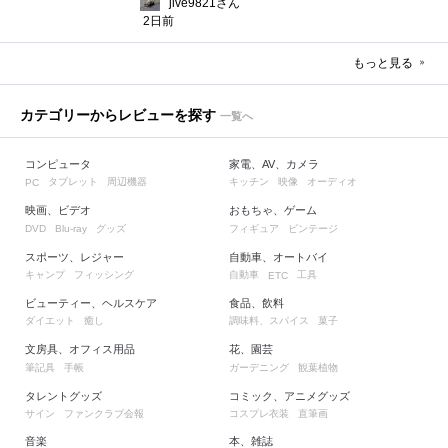
jive9821さん
2日前
もっと見る
カテゴリーからレビューを探す
一覧へ
コンピュータ
家電、AV、カメラ
タブレット
周辺機器
キッチン
映像
オーディオ
PC
映画、ビデオ
おもちゃ、ゲーム
グッズ
フィギュア
ビンテージ
DVD
Blu-ray
スポーツ、レジャー
自動車、オートバイ
キャンプ
フィッシング
自動車
工具
ETC
ビューティー、ヘルスケア
食品、飲料
ダイエット
癒し
調味料、スパイス
菓子
文房具、オフィス用品
花、園芸
筆記具
手帳
ガーデニング
観葉植物
タレントグッズ
コミック、アニメグッズ
サイン
ファンクラブ会報
コスプレ衣装
直筆画
音楽
本、雑誌