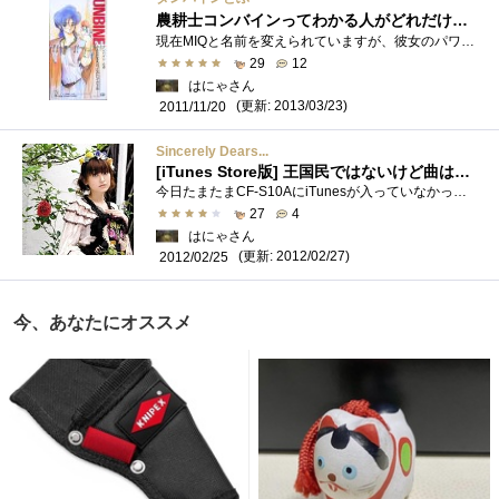
農耕士コンバインってわかる人がどれだけいるかな？
現在MIQと名前を変えられていますが、彼女のパワフルな歌声が合うOPと、しっとりしたED。今でもカラオケで歌いたくなる曲です。最初にMIOが歌う�...
29
12
はにゃさん
(更新: 2013/03/23)
2011/11/20
Sincerely Dears...
[iTunes Store版] 王国民ではないけど曲は好き。
今日たまたまCF-S10AにiTunesが入っていなかったので、インストールして、iTunesintheCloudで同期一発。あーらくちんですね。さて、肝心の音楽へ。ゆか...
27
4
はにゃさん
(更新: 2012/02/27)
2012/02/25
今、あなたにオススメ