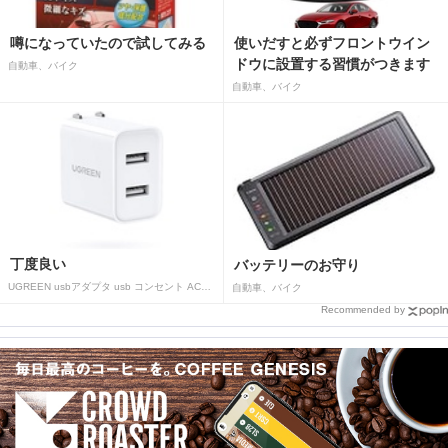
噂になっていたので試してみる
使いだすと必ずフロントウイン
ドウに設置する習慣がつきます
自動車、バイク
自動車、バイク
丁度良い
バッテリーのお守り
UGREEN usbアダプタ usb コンセント AC式充電器 3.1A PSE認証済み 折りたたみ式プラグ 2ポート
自動車、バイク
Recommended by