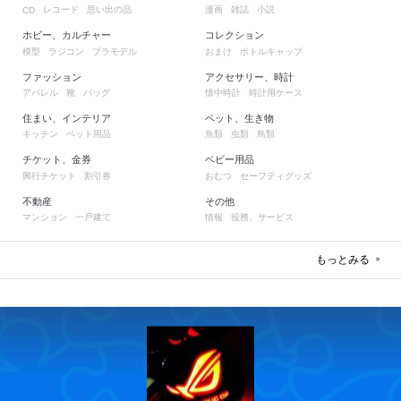
レコード
思い出の品
漫画
雑誌
小説
CD
ホビー、カルチャー
コレクション
模型
ラジコン
プラモデル
おまけ
ボトルキャップ
ファッション
アクセサリー、時計
アパレル
靴
バッグ
懐中時計
時計用ケース
住まい、インテリア
ペット、生き物
キッチン
ペット用品
魚類
虫類
鳥類
チケット、金券
ベビー用品
興行チケット
割引券
おむつ
セーフティグッズ
不動産
その他
マンション
一戸建て
情報
役務、サービス
もっとみる