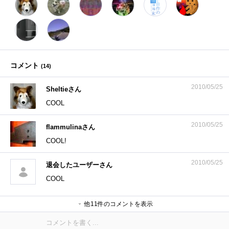
コメント
(
14
)
2010/05/25
Sheltieさん
COOL
2010/05/25
flammulinaさん
COOL!
2010/05/25
退会したユーザーさん
COOL
しゅ～みぃ～さん
MKさん
MKさん
そばめしさん
他11件のコメントを表示
Cryshiiさん
泉さん
泉さん
Cryshiiさん
かずや。さん
ネイエフさん
Cryshiiさん