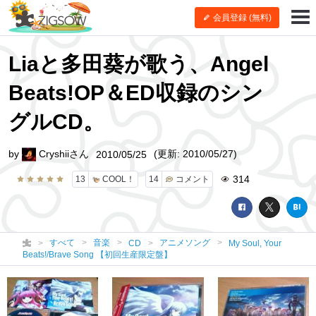
会員登録 (無料)
Liaと多田葵が歌う、Angel
Beats!OP＆ED収録のシン
グルCD。
by
Cryshiiさん
(更新: 2010/05/27)
2010/05/25
314
13
COOL！
14
コメント
すべて
音楽
アニメソング
CD
My Soul, Your
Beats!/Brave Song 【初回生産限定盤】