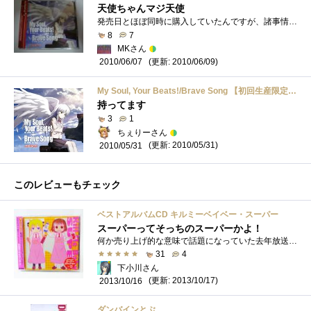
天使ちゃんマジ天使
発売日とほぼ同時に購入していたんですが、諸事情で中々書く時間が無く・・・（汗初回生産限定版には、ノンクレジットOP&EDのDVDが付属され�...
8
7
MKさん
(更新: 2010/06/09)
2010/06/07
My Soul, Your Beats!/Brave Song 【初回生産限定盤】
持ってます
3
1
ちぇりーさん
(更新: 2010/05/31)
2010/05/31
このレビューもチェック
ベストアルバムCD キルミーベイベー・スーパー
スーパーってそっちのスーパーかよ！
何か売り上げ的な意味で話題になっていた去年放送のTVアニメ「キルミーベイベー」。1年以上の期間を明けて発売した「CD」はその名も「キルミー...
31
4
下小川さん
(更新: 2013/10/17)
2013/10/16
ダンバインとぶ