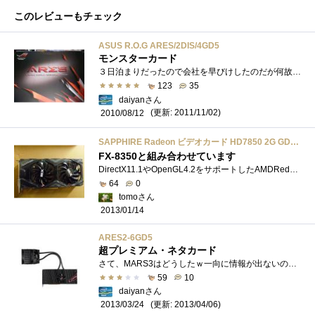
このレビューもチェック
ASUS R.O.G ARES/2DIS/4GD5
モンスターカード
３日泊まりだったので会社を早びけしたのだが何故か足が秋葉へｗそしてつくもたんゴールドカードが欲しかったのでTSUKUMOexへ直行。で、そうい�...
123
35
daiyanさん
(更新: 2011/11/02)
2010/08/12
SAPPHIRE Radeon ビデオカード HD7850 2G GDDR5 PCI-E OC VERSION 日本正規代理店品 SAHD785-2GD5OCR001
FX-8350と組み合わせています
DirectX11.1やOpenGL4.2をサポートしたAMDRedeonHD7850。1,024ユニットのストリームプロセッサを搭載して6ピン補助電源1基で動作する電源効率に優れたグラ�...
64
0
tomoさん
2013/01/14
ARES2-6GD5
超プレミアム・ネタカード
さて、MARS3はどうしたｗ一向に情報が出ないのでTitan(s)を買ってしまったのでARES2は買わない予定でした。…が、いざ発売されてみると気になる訳�...
59
10
daiyanさん
(更新: 2013/04/06)
2013/03/24