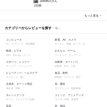
jive9821さん
2日前
もっと見る
カテゴリーからレビューを探す
一覧へ
コンピュータ
家電、AV、カメラ
タブレット
周辺機器
キッチン
映像
オーディオ
PC
映画、ビデオ
おもちゃ、ゲーム
グッズ
フィギュア
ビンテージ
DVD
Blu-ray
スポーツ、レジャー
自動車、オートバイ
キャンプ
フィッシング
自動車
工具
ETC
ビューティー、ヘルスケア
食品、飲料
ダイエット
癒し
調味料、スパイス
菓子
文房具、オフィス用品
花、園芸
筆記具
手帳
ガーデニング
観葉植物
タレントグッズ
コミック、アニメグッズ
サイン
ファンクラブ会報
コスプレ衣装
直筆画
音楽
本、雑誌