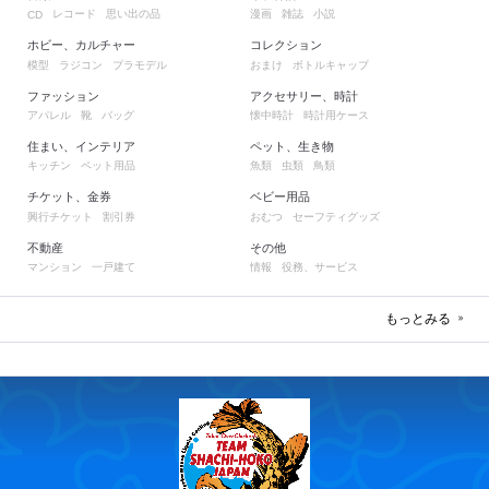
レコード
思い出の品
漫画
雑誌
小説
CD
ホビー、カルチャー
コレクション
模型
ラジコン
プラモデル
おまけ
ボトルキャップ
ファッション
アクセサリー、時計
アパレル
靴
バッグ
懐中時計
時計用ケース
住まい、インテリア
ペット、生き物
キッチン
ペット用品
魚類
虫類
鳥類
チケット、金券
ベビー用品
興行チケット
割引券
おむつ
セーフティグッズ
不動産
その他
マンション
一戸建て
情報
役務、サービス
もっとみる