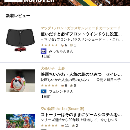
新着レビュー
マツダ3フロントガラスサンシェード カーシェード 車用 フロントウィンドウさんしえーど 遮光 断熱 カスタムパーツ 車種専用設計 折り畳み式 取付簡単 収納袋付き
使いだすと必ずフロントウインドウに設置する習慣がつきます
＜マツダ3フロントガラスサンシェード＞：・これまで使用していたサンシェードでも使用できるのですが、車内に蛇腹に畳んだサンシェード は�...
6
1
みっちゃんさん
1日前
犬張り子 土鈴
映画ちいかわ・人魚の島のひみつ セイレーンのモデルは犬だった？
映画ちいかわ人魚の島のひみつ 公開２週目の子どもさんの来場が制限されているレイトショーでも満席でしたし新たにボンドロシールの来場�...
6
0
フェレンギさん
1日前
空の軌跡 the 1st [Steam版]
ストーリーはそのままにゲームシステムを現代化
シリーズ開始から20年以上経過して、今なおシリーズの完結が見えてこない日本ファルコムのストーリーRPG、「英雄伝説軌跡シリーズ」。シリーズ...
11
2