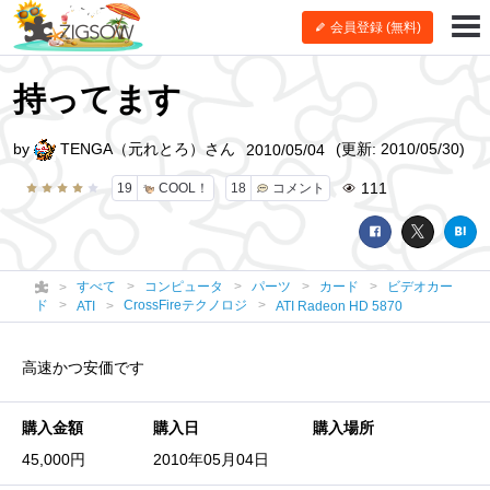
会員登録 (無料)
持ってます
by
TENGA（元れとろ）さん
(更新: 2010/05/30)
2010/05/04
111
19
COOL！
18
コメント
すべて
コンピュータ
パーツ
カード
ビデオカー
ド
CrossFireテクノロジ
ATI
ATI Radeon HD 5870
高速かつ安価です
購入金額
購入日
購入場所
45,000円
2010年05月04日