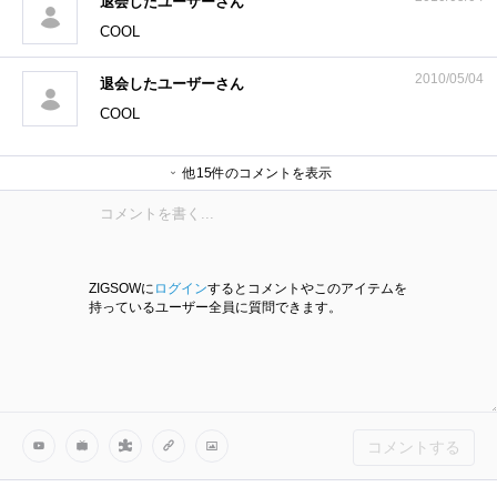
退会したユーザーさん
COOL
2010/05/04
退会したユーザーさん
COOL
しょぼさん
ヒロ妨さん
Sheltieさん
ＹＡＷＡさん
garpさん
fuji2001さん
s3zm4rさん
退会したユーザーさん
他15件のコメントを表示
Addlerさん
ネイエフさん
ネイエフさん
退会したユーザーさん
Picardさん
catfootさん
4453さん
ZIGSOWに
ログイン
するとコメントやこのアイテムを
持っているユーザー全員に質問できます。
コメントする