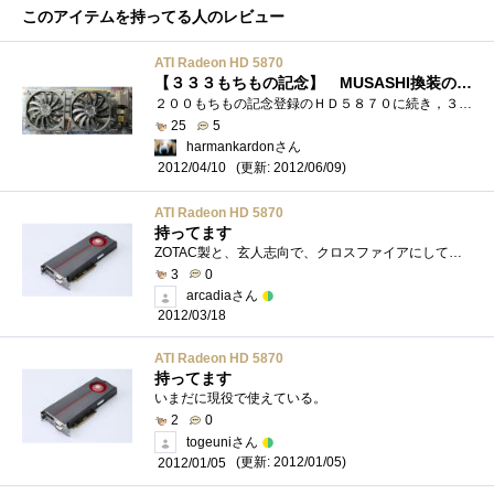
このアイテムを持ってる人のレビュー
ATI Radeon HD 5870
【３３３もちもの記念】 MUSASHI換装のRadeon HD5870(used)
２００もちもの記念登録のＨＤ５８７０に続き，３３３もちもの記念登録もＨＤ５８７０となりました．今回も，中古のRadeonHD5870を入手です．今�...
25
5
harmankardonさん
(更新: 2012/06/09)
2012/04/10
ATI Radeon HD 5870
持ってます
ZOTAC製と、玄人志向で、クロスファイアにしています。単体では、そろそろ厳しいゲームもあるかも知れませんが、C/Fなら、十分現役です。
3
0
arcadiaさん
2012/03/18
ATI Radeon HD 5870
持ってます
いまだに現役で使えている。
2
0
togeuniさん
(更新: 2012/01/05)
2012/01/05