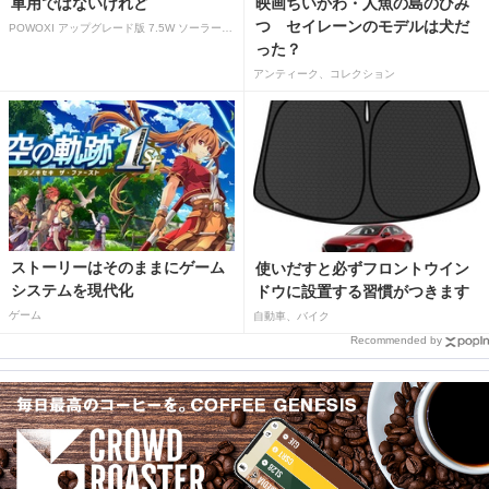
車用ではないけれど
映画ちいかわ・人魚の島のひみ
つ セイレーンのモデルは犬だ
POWOXI アップグレード版 7.5W ソーラーバッテリートリクルチャージャーメンテナー 12V ポータブル防水ソーラーパネル トリクル充電キット 車、自動車、オートバイ、ボート、マリン、RV、トレーラー、スノーモービルなど用
った？
アンティーク、コレクション
ストーリーはそのままにゲーム
使いだすと必ずフロントウイン
システムを現代化
ドウに設置する習慣がつきます
ゲーム
自動車、バイク
Recommended by