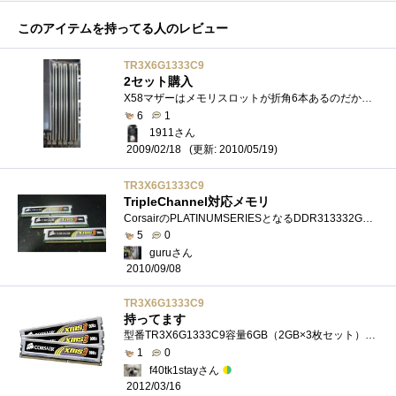
このアイテムを持ってる人のレビュー
TR3X6G1333C9
2セット購入
X58マザーはメモリスロットが折角6本あるのだから埋めなければもったいないと思い12GB分買ってきました。安いメモリで相性問題、Memtest真っ赤な�...
6
1
1911さん
(更新: 2010/05/19)
2009/02/18
TR3X6G1333C9
TripleChannel対応メモリ
CorsairのPLATINUMSERIESとなるDDR313332GX3のメモリです。P6TDeluxeで使っていますが今のところ全く問題有りません。もう1セット購入して2Gx6の12GBにしたい�...
5
0
guruさん
2010/09/08
TR3X6G1333C9
持ってます
型番TR3X6G1333C9容量6GB（2GB×3枚セット）規格DDR3PC3-10600(DDR3-1333MHz)種類240PinDDR3-SDRAMUnbufferedDIMM転送クロック1333MHzサイズ32×133mmレイテンシCL=9-9-9-24SPDJEDEC...
1
0
f40tk1stayさん
2012/03/16