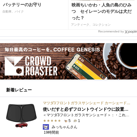
バッテリーのお守り
映画ちいかわ・人魚の島のひみ
つ セイレーンのモデルは犬だ
自動車、バイク
った？
アンティーク、コレクション
Recommended by
新着レビュー
マツダ3フロントガラスサンシェード カーシェード 車用 フロントウィンドウさんしえーど 遮光 断熱 カスタムパーツ 車種専用設計 折り畳み式 取付簡単 収納袋付き
使いだすと必ずフロントウインドウに設置する習慣がつきます
＜マツダ3フロントガラスサンシェード＞：・これまで使用していたサンシェードでも使用できるのですが、車内に蛇腹に畳んだサンシェード は�...
5
1
みっちゃんさん
19時間前