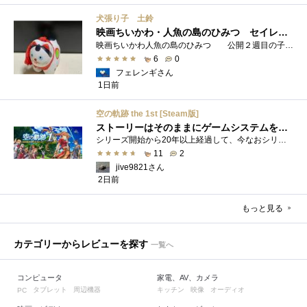
犬張り子 土鈴
映画ちいかわ・人魚の島のひみつ セイレーンのモデルは犬だった？
映画ちいかわ人魚の島のひみつ 公開２週目の子どもさんの来場が制限されているレイトショーでも満席でしたし新たにボンドロシールの来場�...
6
0
フェレンギさん
1日前
空の軌跡 the 1st [Steam版]
ストーリーはそのままにゲームシステムを現代化
シリーズ開始から20年以上経過して、今なおシリーズの完結が見えてこない日本ファルコムのストーリーRPG、「英雄伝説軌跡シリーズ」。シリーズ...
11
2
jive9821さん
2日前
もっと見る
カテゴリーからレビューを探す
一覧へ
コンピュータ
家電、AV、カメラ
タブレット
周辺機器
キッチン
映像
オーディオ
PC