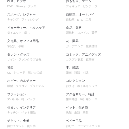
映画、ビデオ
おもちゃ、ゲーム
グッズ
フィギュア
ビンテージ
DVD
Blu-ray
スポーツ、レジャー
自動車、オートバイ
キャンプ
フィッシング
自動車
工具
ETC
ビューティー、ヘルスケア
食品、飲料
ダイエット
癒し
調味料、スパイス
菓子
文房具、オフィス用品
花、園芸
筆記具
手帳
ガーデニング
観葉植物
タレントグッズ
コミック、アニメグッズ
サイン
ファンクラブ会報
コスプレ衣装
直筆画
音楽
本、雑誌
レコード
思い出の品
漫画
雑誌
小説
CD
ホビー、カルチャー
コレクション
模型
ラジコン
プラモデル
おまけ
ボトルキャップ
ファッション
アクセサリー、時計
アパレル
靴
バッグ
懐中時計
時計用ケース
住まい、インテリア
ペット、生き物
キッチン
ペット用品
魚類
虫類
鳥類
チケット、金券
ベビー用品
興行チケット
割引券
おむつ
セーフティグッズ