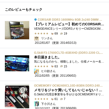
このレビューもチェック
CORSAIR DDR3 1600MHz 8GB 2x240 DIMM Unbuffered 9-9-9-24 Vengeance CMZ8GX3M2A1600C9
【プレミアムレビュー】初めてのCORSAIRメモリー！【更新日 2014/02/13】
VENGEANCEシリーズDDR3メモリーCMZ8GX3M2A1600C9 「あなたのオーバークロックを強力サポート！〜CORSAIR〜」に当選させて頂きました。 選んで�...
69
19
リンさん
(更新: 2014/02/13)
2012/01/07
G.Skill F3-17600CL7D-4GBXHD (DDR3-2200 CL7 2GB×2)
本日届きました。
気になるものから、移動しました。仕様メーカー名:G.Skill (ジースキル)型番:F3-17600CL7D-4GBXHD新型メモリファン付き容量:4GB(2GBx2)速度:2200MHzDDR3(PC3-1760...
63
15
ヒロ妨さん
(更新: 2011/06/02)
2011/02/05
OCMEMORY OCM2400CL10D-8GBN DDR3-2400 4GB*2
メモリをジャケ買いしてもいいじゃない！初めてのDDR3-2400メモリ
G.Skillの代理店事業等を手がけるOCMEMORYオリジナル扱いとなる4GB*2メモリキット。DDR3-2400の10-12-12-31、電圧は1.65Vというスペックを実現しながら、DDR3-...
61
7
下小川さん
(更新: 2013/06/09)
2012/12/27