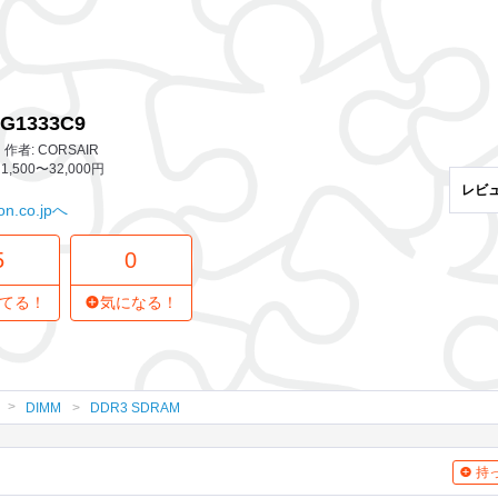
5 レビュー
0
気になってる人
G1333C9
者: CORSAIR
1,500〜32,000円
レビ
n.co.jpへ
5
0
てる！
気になる！
DIMM
DDR3 SDRAM
持っ