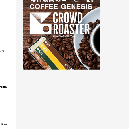
DualChannelは，中古も品薄で，価格も高騰していているので，TripleChannelに手を広げてみました．CORSAIRの２GB×３枚組DDR3-1333メモリです．9-9-9-24で，1.5V...
型番TR3X6G1333C9容量6GB（2GB×3枚セット）規格DDR3PC3-10600(DDR3-1333MHz)種類240PinDDR3-SDRAMUnbufferedDIMM転送クロック1333MHzサイズ32×133mmレイテンシCL=9-9-9-24SPDJEDEC...
CorsairのPLATINUMSERIESとなるDDR313332GX3のメモリです。P6TDeluxeで使っていますが今のところ全く問題有りません。もう1セット購入して2Gx6の12GBにしたい�...