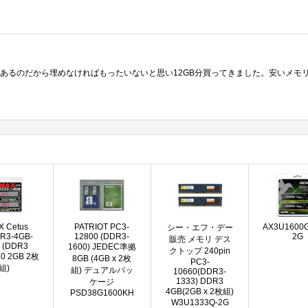
 Cetus
PATRIOT PC3-
AX3U1600
シー・エフ・デー
R3-4GB-
12800 (DDR3-
2G
販売 メモリ デス
 (DDR3
1600) JEDEC準拠
クトップ 240pin
0 2GB 2枚
8GB (4GB x 2枚
PC3-
組)
組) デュアルパッ
10660(DDR3-
1333) DDR3
ケージ
4GB(2GB x 2枚組)
PSD38G1600KH
W3U1333Q-2G