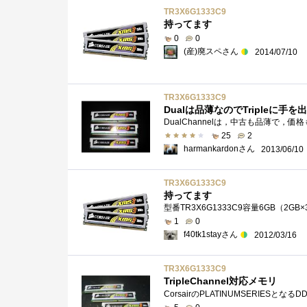
TR3X6G1333C9
持ってます
0
0
(産)廃スペさん
2014/07/10
TR3X6G1333C9
Dualは品薄なのでTripleに手
25
2
harmankardonさん
2013/06/10
TR3X6G1333C9
持ってます
1
0
f40tk1stayさん
2012/03/16
TR3X6G1333C9
TripleChannel対応メモリ