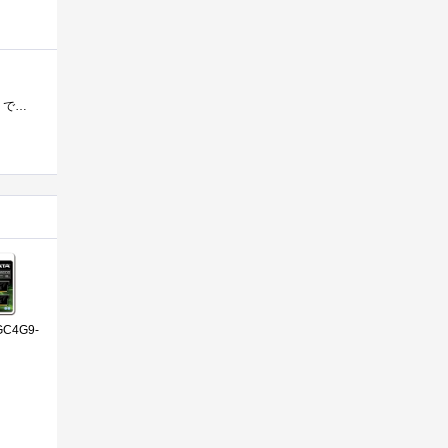
X58マザーはメモリスロットが折角6本あるのだから埋めなければもったいないと思い12GB分買ってきました。安いメモリで相性問題、Memtest真っ赤な�...
GC4G9-