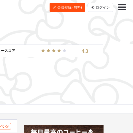
会員登録 (無料)
ログイン
ュースコア
4.3
てる!