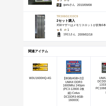
5
0
guruさん
2010/09/08
TR3X6G1333C9
2セット購入
6
1
1911さん
2009/02/18
関連アイテム
W3U1600HQ-4G
UMAX
【8GB(4GB×2)】
DCDD
UMAX DDR3
1333
1600Mhz 240pin
PC1066
(PC3-12800 2枚
組) Cetus
DCDDR3-8GB-
1600OC