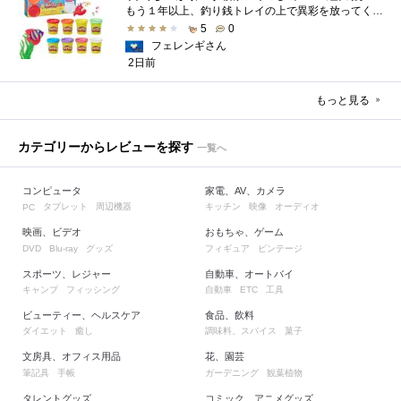
もう１年以上、釣り銭トレイの上で異彩を放ってくれたミャクミャクのマグネット 映画ちいかわ人魚の島のひみつを鑑賞後、素敵なビランのセイ...
5
0
フェレンギさん
2日前
もっと見る
カテゴリーからレビューを探す
一覧へ
コンピュータ
家電、AV、カメラ
タブレット
周辺機器
キッチン
映像
オーディオ
PC
映画、ビデオ
おもちゃ、ゲーム
グッズ
フィギュア
ビンテージ
DVD
Blu-ray
スポーツ、レジャー
自動車、オートバイ
キャンプ
フィッシング
自動車
工具
ETC
ビューティー、ヘルスケア
食品、飲料
ダイエット
癒し
調味料、スパイス
菓子
文房具、オフィス用品
花、園芸
筆記具
手帳
ガーデニング
観葉植物
タレントグッズ
コミック、アニメグッズ