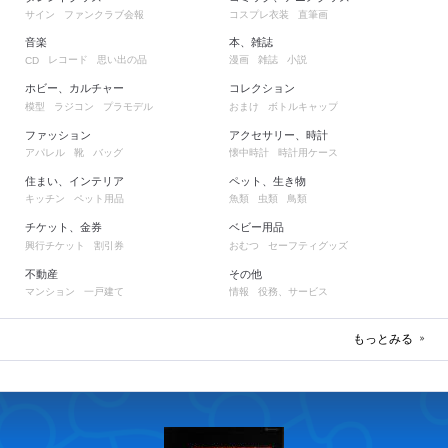
サイン
ファンクラブ会報
コスプレ衣装
直筆画
音楽
本、雑誌
レコード
思い出の品
漫画
雑誌
小説
CD
ホビー、カルチャー
コレクション
模型
ラジコン
プラモデル
おまけ
ボトルキャップ
ファッション
アクセサリー、時計
アパレル
靴
バッグ
懐中時計
時計用ケース
住まい、インテリア
ペット、生き物
キッチン
ペット用品
魚類
虫類
鳥類
チケット、金券
ベビー用品
興行チケット
割引券
おむつ
セーフティグッズ
不動産
その他
マンション
一戸建て
情報
役務、サービス
もっとみる