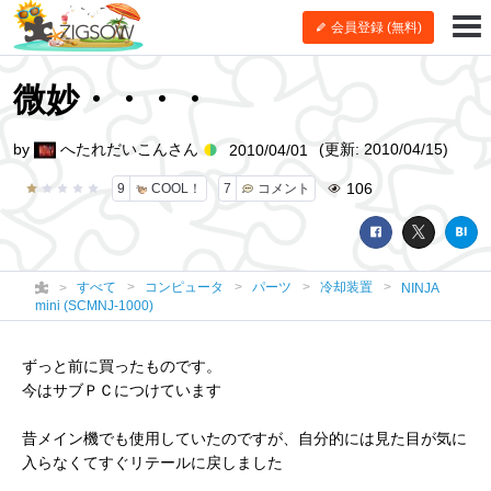
会員登録 (無料)
微妙・・・・
by
へたれだいこんさん
(更新: 2010/04/15)
2010/04/01
106
9
COOL！
7
コメント
すべて
コンピュータ
パーツ
冷却装置
NINJA
mini (SCMNJ-1000)
ずっと前に買ったものです。
今はサブＰＣにつけています
昔メイン機でも使用していたのですが、自分的には見た目が気に
入らなくてすぐリテールに戻しました