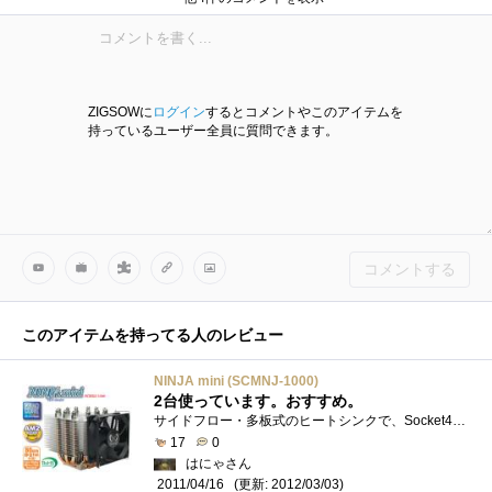
ひろひさるさん
Cooler Masterさん
Sheltieさん
ネイエフさん
ZIGSOWに
ログイン
するとコメントやこのアイテムを
持っているユーザー全員に質問できます。
コメントする
このアイテムを持ってる人のレビュー
NINJA mini (SCMNJ-1000)
2台使っています。おすすめ。
サイドフロー・多板式のヒートシンクで、Socket478,LGA775,SocketAM2/AM2+/AM3に使用できます。8cmないし9cmファンを使用できますが、電圧制御タイプの8cmが...
17
0
はにゃさん
(更新: 2012/03/03)
2011/04/16