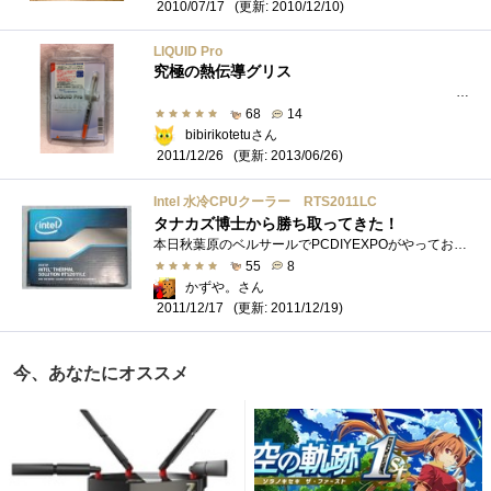
(更新: 2010/12/10)
2010/07/17
LIQUID Pro
究極の熱伝導グリス
最終更新日2013/6/26塗り方・他のグリスとの比較�...
68
14
bibirikotetuさん
(更新: 2013/06/26)
2011/12/26
Intel 水冷CPUクーラー RTS2011LC
タナカズ博士から勝ち取ってきた！
本日秋葉原のベルサールでPCDIYEXPOがやっておりました。そこでインテルブースで我らがタナカズ博士が公演を行い、最後にじゃんけん大会！これ�...
55
8
かずや。さん
(更新: 2011/12/19)
2011/12/17
今、あなたにオススメ