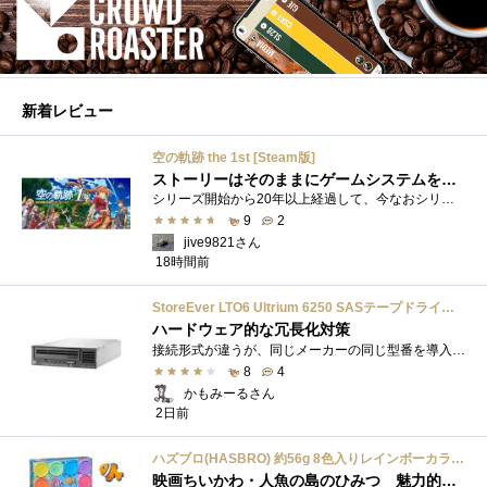
新着レビュー
空の軌跡 the 1st [Steam版]
ストーリーはそのままにゲームシステムを現代化
シリーズ開始から20年以上経過して、今なおシリーズの完結が見えてこない日本ファルコムのストーリーRPG、「英雄伝説軌跡シリーズ」。シリーズ...
9
2
jive9821さん
18時間前
StoreEver LTO6 Ultrium 6250 SASテープドライブ(内蔵型)
ハードウェア的な冗長化対策
接続形式が違うが、同じメーカーの同じ型番を導入しています。製品としてのレビューは下記の方で行っています。いざ使おうとしたときに故障�...
8
4
かもみーるさん
2日前
ハズブロ(HASBRO) 約56g 8色入りレインボーカラーのプレイ・ドー、新学期用品、2才以上のプリスクールの子供向け、子供向けのアート&クラフト 粘土 ねんど、こどもの日、子供の日プレゼント
映画ちいかわ・人魚の島のひみつ 魅力的なビラン：セイレーンを造ってみた