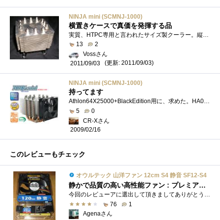
NINJA mini (SCMNJ-1000)
横置きケースで真価を発揮する品
実質、HTPC専用と言われたサイズ製クーラー。縦置き型のケースに組み込んだ場合、エアフロー次第では純正クーラーより冷えないという報告もあ�...
13
2
Vossさん
(更新: 2011/09/03)
2011/09/03
NINJA mini (SCMNJ-1000)
持ってます
Athlon64X25000+BlackEdition用に、求めた。HA06/HA05-GTを収めている筐体が小さく、全高150ｍｍ以上の12cmファン用クーラーが軒並み入らないので。9cmファン�...
5
0
CR-Xさん
2009/02/16
このレビューもチェック
オウルテック 山洋ファン 12cm S4 静音 SF12-S4
静かで品質の高い高性能ファン : プレミアムレビュー！
今回のレビューアに選出して頂きましてありがとうございます！製品が到着したのでレビューしていきます。アイテム情報の写真を見るとモータ�...
76
1
Agenaさん