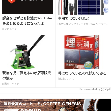
課金をせずとも快適にYouTube
車用ではないけれど
を楽しめるようになったよ
POWOXI アップグレード版 7.5W ソーラーバッテリートリクルチャージャーメンテナー 12V ポータブル防水ソーラーパネル トリクル充電キット 車、自動車、オートバイ、ボート、マリン、RV、トレーラー、スノーモービルなど用
コンピュータ
現物を見て買えるのが店頭販売
噂になっていたので試してみる
の強み
自動車、バイク
自動車、バイク
Recommended by