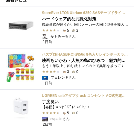
新着レビュー
StoreEver LTO6 Ultrium 6250 SASテープドライブ(内蔵型)
ハードウェア的な冗長化対策
接続形式が違うが、同じメーカーの同じ型番を導入しています。製品としてのレビューは下記の方で行っています。いざ使おうとしたときに故障�...
5
2
かもみーるさん
1日前
ハズブロ(HASBRO) 約56g 8色入りレインボーカラーのプレイ・ドー、新学期用品、2才以上のプリスクールの子供向け、子供向けのアート&クラフト 粘土 ねんど、こどもの日、子供の日プレゼント
映画ちいかわ・人魚の島のひみつ 魅力的なビラン：セイレーンを造ってみた
もう１年以上、釣り銭トレイの上で異彩を放ってくれたミャクミャクのマグネット 映画ちいかわ人魚の島のひみつを鑑賞後、素敵なビランのセイ...
3
0
フェレンギさん
1日前
UGREEN usbアダプタ usb コンセント AC式充電器 3.1A PSE認証済み 折りたたみ式プラグ 2ポート
丁度良い
【布団】≡ヾ(*ﾟ▽ﾟ)ﾉｺﾝﾊﾞﾝﾜｰ♪
5
0
supatinさん
2日前