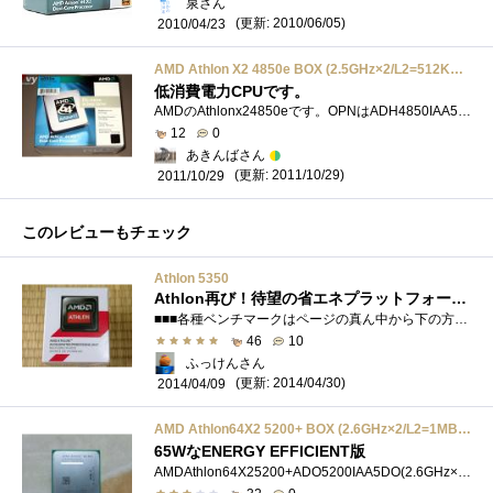
泉さん
(更新: 2010/06/05)
2010/04/23
AMD Athlon X2 4850e BOX (2.5GHz×2/L2=512KB×2/45W/SocketAM2/65nm品) ADH4850DOBOX
低消費電力CPUです。
AMDのAthlonx24850eです。OPNはADH4850IAA5DOで作動クロックは2.5GHzTDP45Wの低消費電力CPUで発売開始時点で１万円前後と低価格なのが私にとってインパクト大...
12
0
あきんばさん
(更新: 2011/10/29)
2011/10/29
このレビューもチェック
Athlon 5350
Athlon再び！待望の省エネプラットフォームの最上級モデルのAPU(；=ﾟωﾟ)=333 ※速報版ベンチマーク追記！
■■■各種ベンチマークはページの真ん中から下の方にあります■■■■更新履歴2014.4.30：全てのベンチを正式版に張り替えました。 �...
46
10
ふっけんさん
(更新: 2014/04/30)
2014/04/09
AMD Athlon64X2 5200+ BOX (2.6GHz×2/L2=1MB×2/65W/SocketAM2/90nm品) ADO5200CZBOX
65WなENERGY EFFICIENT版
AMDAthlon64X25200+ADO5200IAA5DO(2.6GHz×2/L2=1MB×2/65W/SocketAM2/90nm)Extended3DNow!,SSE3,AMD64,Cool'n'Quiet,NXBit,AMDVirtualization対応着々と、65WEE版も集まってきたなぁ�...