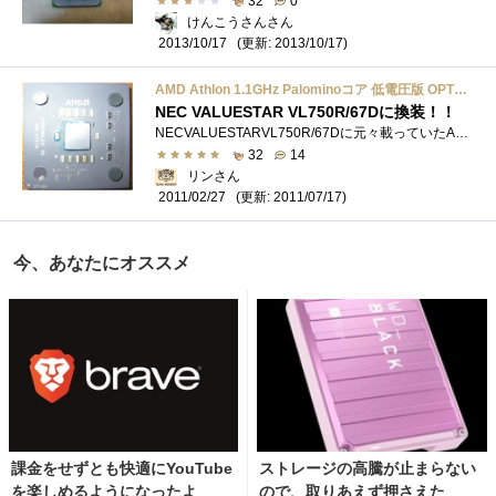
32
0
けんこうさんさん
(更新: 2013/10/17)
2013/10/17
AMD Athlon 1.1GHz Palominoコア 低電圧版 OPT：AHL1100AUT3B
NEC VALUESTAR VL750R/67Dに換装！！
NECVALUESTARVL750R/67Dに元々載っていたAMDDuron750MHzから、Yahooオークションで買ったAMDAthlon1.1GHzに自分で載せ替えました。Duronと電力量の違いなどで載る�...
32
14
リンさん
(更新: 2011/07/17)
2011/02/27
今、あなたにオススメ
課金をせずとも快適にYouTube
ストレージの高騰が止まらない
を楽しめるようになったよ
ので、取りあえず押さえた