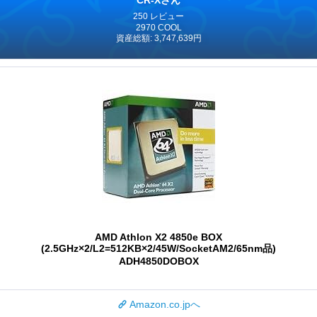
250 レビュー
2970 COOL
資産総額: 3,747,639円
AMD Athlon X2 4850e BOX
(2.5GHz×2/L2=512KB×2/45W/SocketAM2/65nm品)
ADH4850DOBOX
Amazon.co.jpへ