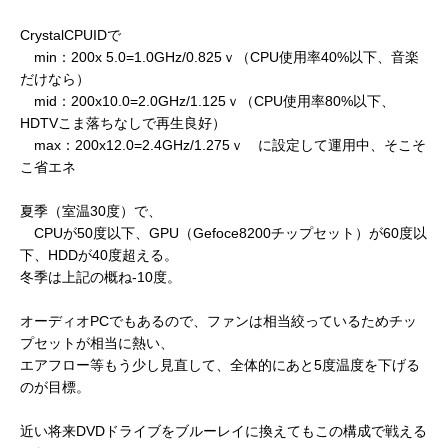
CrystalCPUIDで
min：200x 5.0=1.0GHz/0.825ｖ（CPU使用率40%以下、音楽
だけなら）
mid：200x10.0=2.0GHz/1.125ｖ（CPU使用率80%以下、
HDTVこま落ちなしで再生良好）
max：200x12.0=2.4GHz/1.275ｖ に設定して運用中、そこそ
こ省エネ
夏季（室温30度）で、
CPUが50度以下、GPU（Gefoce8200チップセット）が60度以
下、HDDが40度超える。
冬季は上記の概ね-10度。
オーディオPCでもあるので、ファンは相当絞っているためチッ
プセットが相当に熱い、
エアフロー等もう少し見直して、全体的にあと5度温度を下げる
のが目標。
近い将来DVDドライブをブルーレイに換えてもこの構成で戦える