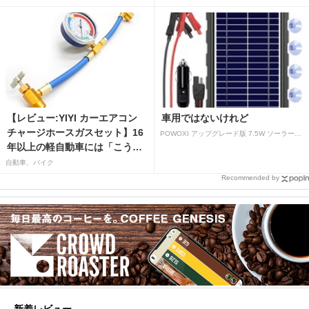
【レビュー:YIYI カーエアコン
車用ではないけれど
チャージホースガスセット】16
POWOXI アップグレード版 7.5W ソーラーバッテリートリクルチャージャーメンテナー 12V ポータブル防水ソーラーパネル トリクル充電キット 車、自動車、オートバイ、ボート、マリン、RV、トレーラー、スノーモービルなど用
年以上の軽自動車には「こうか
はばつぐんだ」が…
自動車、バイク
Recommended by