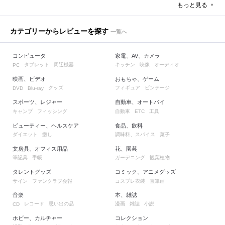
もっと見る
カテゴリーからレビューを探す
一覧へ
コンピュータ
家電、AV、カメラ
タブレット
周辺機器
キッチン
映像
オーディオ
PC
映画、ビデオ
おもちゃ、ゲーム
グッズ
フィギュア
ビンテージ
DVD
Blu-ray
スポーツ、レジャー
自動車、オートバイ
キャンプ
フィッシング
自動車
工具
ETC
ビューティー、ヘルスケア
食品、飲料
ダイエット
癒し
調味料、スパイス
菓子
文房具、オフィス用品
花、園芸
筆記具
手帳
ガーデニング
観葉植物
タレントグッズ
コミック、アニメグッズ
サイン
ファンクラブ会報
コスプレ衣装
直筆画
音楽
本、雑誌
レコード
思い出の品
漫画
雑誌
小説
CD
ホビー、カルチャー
コレクション