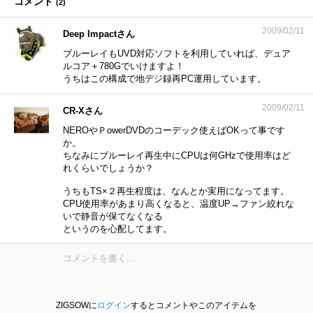
コメント
(
2
)
2009/02/11
Deep Impactさん
ブルーレイもUVD対応ソフトを利用していれば、デュア
ルコア＋780Gでいけますよ！
うちはこの構成で地デジ録再PC運用しています。
2009/02/11
CR-Xさん
NEROやＰowerDVDのコーデック使えばOKって事です
か。
ちなみにブルーレイ再生中にCPUは何GHzで使用率はど
れくらいでしょうか？
うちもTS×２再生程度は、なんとか実用になってます。
CPU使用率があまり高くなると、温度UP→ファン絞れな
いで静音が保てなくなる
というのを心配してます。
ZIGSOWに
ログイン
するとコメントやこのアイテムを