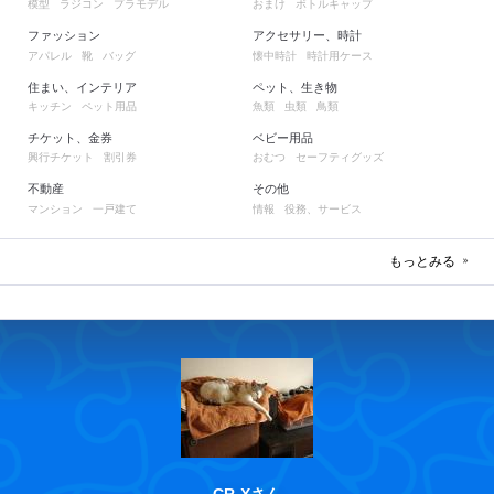
模型
ラジコン
プラモデル
おまけ
ボトルキャップ
ファッション
アクセサリー、時計
アパレル
靴
バッグ
懐中時計
時計用ケース
住まい、インテリア
ペット、生き物
キッチン
ペット用品
魚類
虫類
鳥類
チケット、金券
ベビー用品
興行チケット
割引券
おむつ
セーフティグッズ
不動産
その他
マンション
一戸建て
情報
役務、サービス
もっとみる
CR-Xさん