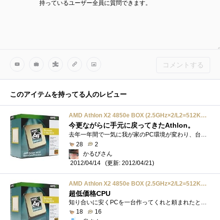
持っているユーザー全員に質問できます。
コメントする
このアイテムを持ってる人のレビュー
AMD Athlon X2 4850e BOX (2.5GHz×2/L2=512KB×2/45W/SocketAM2/65nm品) ADH4850DOBOX
今更ながらに手元に戻ってきたAthlon。
去年一年間で一気に我が家のPC環境が変わり、台数もスペックも申し分ない状況になったのですがおととしまでメインPCで使っていたCPUがコレ。な�...
28
2
かるびさん
(更新: 2012/04/21)
2012/04/14
AMD Athlon X2 4850e BOX (2.5GHz×2/L2=512KB×2/45W/SocketAM2/65nm品) ADH4850DOBOX
超低価格CPU
知り合いに安くPCを一台作ってくれと頼まれたときに使用しました。価格もさほど高くなく、しかも発熱量、消費電力も少ないので私のホームサー...
18
16