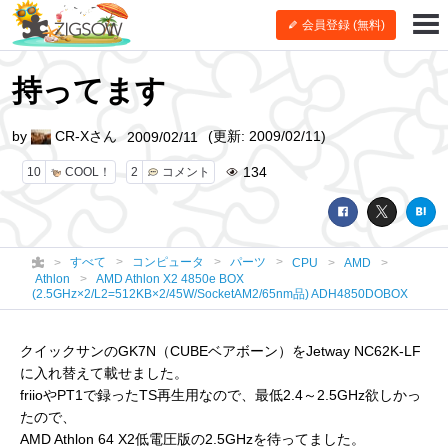
会員登録 (無料)
持ってます
by
CR-Xさん
(更新: 2009/02/11)
2009/02/11
134
10
COOL！
2
コメント
すべて
コンピュータ
パーツ
CPU
AMD
Athlon
AMD Athlon X2 4850e BOX
(2.5GHz×2/L2=512KB×2/45W/SocketAM2/65nm品) ADH4850DOBOX
クイックサンのGK7N（CUBEベアボーン）をJetway NC62K-LF
に入れ替えて載せました。
friioやPT1で録ったTS再生用なので、最低2.4～2.5GHz欲しかっ
たので、
AMD Athlon 64 X2低電圧版の2.5GHzを待ってました。