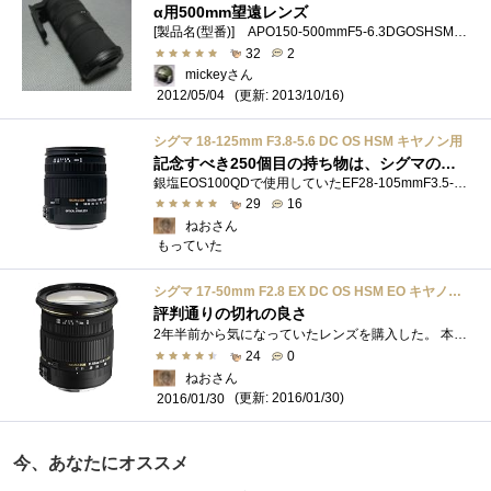
α用500mm望遠レンズ
[製品名(型番)] APO150-500mmF5-6.3DGOSHSM（00-85126-92723-3）[購入経緯] 望遠レンズが欲しかったところ、おものだちのumeme7171さんに 譲っていただきまし...
32
2
mickeyさん
(更新: 2013/10/16)
2012/05/04
シグマ 18-125mm F3.8-5.6 DC OS HSM キヤノン用
記念すべき250個目の持ち物は、シグマの高倍率ズームレンズです(^ー゜)
銀塩EOS100QDで使用していたEF28-105mmF3.5-4.5USMを、KISSX5でも使うつもりでいたのだが、残念ながらAF不動で使用できず。修理に出すことも考えたが、APS-...
29
16
ねおさん
もっていた
シグマ 17-50mm F2.8 EX DC OS HSM EO キヤノン用
評判通りの切れの良さ
2年半前から気になっていたレンズを購入した。 本レンズは、レンズメーカーであるシグマ製の、APS-C専用の大口径標準ズームレンズだ。EFマウン�...
24
0
ねおさん
(更新: 2016/01/30)
2016/01/30
今、あなたにオススメ