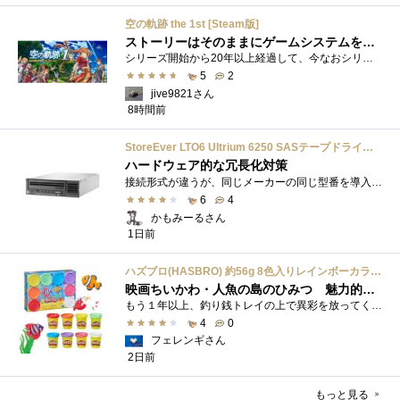
空の軌跡 the 1st [Steam版]
ストーリーはそのままにゲームシステムを現代化
シリーズ開始から20年以上経過して、今なおシリーズの完結が見えてこない日本ファルコムのストーリーRPG、「英雄伝説軌跡シリーズ」。シリーズ...
5
2
jive9821さん
8時間前
StoreEver LTO6 Ultrium 6250 SASテープドライブ(内蔵型)
ハードウェア的な冗長化対策
接続形式が違うが、同じメーカーの同じ型番を導入しています。製品としてのレビューは下記の方で行っています。いざ使おうとしたときに故障�...
6
4
かもみーるさん
1日前
ハズブロ(HASBRO) 約56g 8色入りレインボーカラーのプレイ・ドー、新学期用品、2才以上のプリスクールの子供向け、子供向けのアート&クラフト 粘土 ねんど、こどもの日、子供の日プレゼント
映画ちいかわ・人魚の島のひみつ 魅力的なビラン：セイレーンを造ってみた
もう１年以上、釣り銭トレイの上で異彩を放ってくれたミャクミャクのマグネット 映画ちいかわ人魚の島のひみつを鑑賞後、素敵なビランのセイ...
4
0
フェレンギさん
2日前
もっと見る