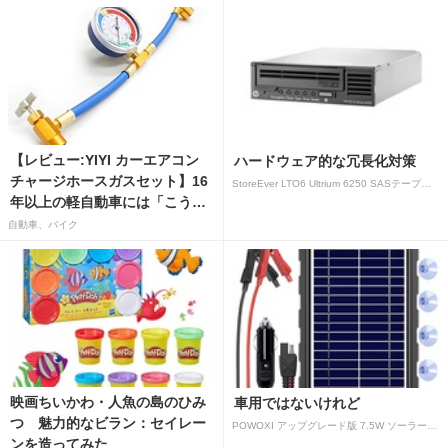
【レビュー:YIYI カーエアコン
ハードウェア的な冗長化対策
チャージホースガスセット】16
StoreEver LTO6 Ultrium 6250 SASテープドライブ(内蔵型)
年以上の軽自動車には「こうか
はばつぐんだ」が…
自動車、バイク
映画ちいかわ・人魚の島のひみ
車用ではないけれど
つ 魅力的なビラン：セイレー
POWOXI アップグレード版 7.5W ソーラーバッテリートリクルチャージャーメンテナー 12V ポータブル防水ソーラーパネル トリクル充電キット 車、自動車、オートバイ、ボート、マリン、RV、トレーラー、スノーモービルなど用
ンを造ってみた