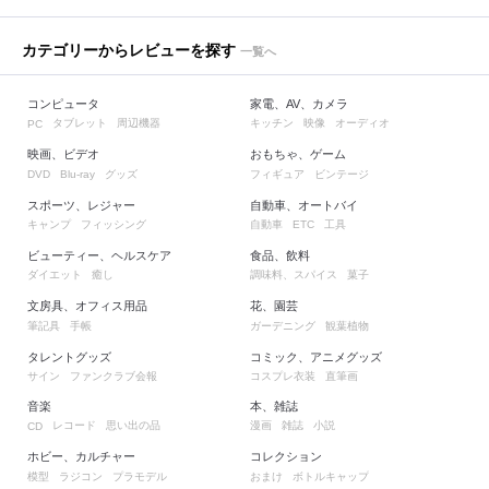
カテゴリーからレビューを探す
一覧へ
コンピュータ
家電、AV、カメラ
タブレット
周辺機器
キッチン
映像
オーディオ
PC
映画、ビデオ
おもちゃ、ゲーム
グッズ
フィギュア
ビンテージ
DVD
Blu-ray
スポーツ、レジャー
自動車、オートバイ
キャンプ
フィッシング
自動車
工具
ETC
ビューティー、ヘルスケア
食品、飲料
ダイエット
癒し
調味料、スパイス
菓子
文房具、オフィス用品
花、園芸
筆記具
手帳
ガーデニング
観葉植物
タレントグッズ
コミック、アニメグッズ
サイン
ファンクラブ会報
コスプレ衣装
直筆画
音楽
本、雑誌
レコード
思い出の品
漫画
雑誌
小説
CD
ホビー、カルチャー
コレクション
模型
ラジコン
プラモデル
おまけ
ボトルキャップ