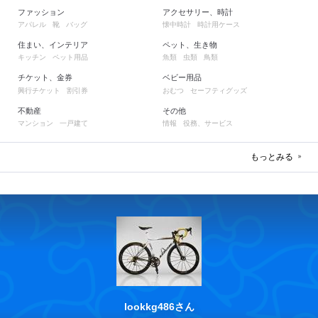
ファッション
アクセサリー、時計
アパレル
靴
バッグ
懐中時計
時計用ケース
住まい、インテリア
ペット、生き物
キッチン
ペット用品
魚類
虫類
鳥類
チケット、金券
ベビー用品
興行チケット
割引券
おむつ
セーフティグッズ
不動産
その他
マンション
一戸建て
情報
役務、サービス
もっとみる
lookkg486さん