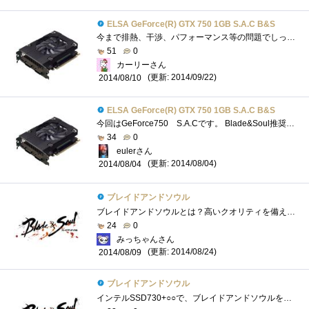
ELSA GeForce(R) GTX 750 1GB S.A.C B&S
今まで排熱、干渉、パフォーマンス等の問題でしっくり来なかったミニPCのグラフィックボード選びですが、ELSAGeForce(R)GTX7501GBS.A.CB&Sによってつ�...
51
0
カーリーさん
(更新: 2014/09/22)
2014/08/10
ELSA GeForce(R) GTX 750 1GB S.A.C B&S
今回はGeForce750 S.A.Cです。 Blade&Soul推奨ビデオカードということですがここでは主にビデオカード単体でのレビューを中心に行っていきます。�...
34
0
eulerさん
(更新: 2014/08/04)
2014/08/04
ブレイドアンドソウル
ブレイドアンドソウルとは？高いクオリティを備え、多くの人々が行き交い、お互いに協力プレイや対戦プレイを存分に楽しめるオンラインロー�...
24
0
みっちゃんさん
(更新: 2014/08/24)
2014/08/09
ブレイドアンドソウル
インテルSSD730+○○で、ブレイドアンドソウルを圧倒的に攻略するんだ！に選出戴き、初めて本格的なオンラインゲームをしました。選出戴いた時�...