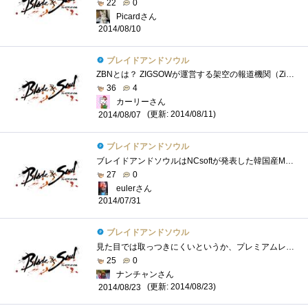
22
0
Picardさん
2014/08/10
ブレイドアンドソウル
ZBNとは？ ZIGSOWが運営する架空の報道機関（ZigsowBroadcastingNetwork）である。 前回依頼によりZBN登山部を発足。ファンタシースターオンライン２の世...
36
4
カーリーさん
(更新: 2014/08/11)
2014/08/07
ブレイドアンドソウル
ブレイドアンドソウルはNCsoftが発表した韓国産MMORPGで、2012年に韓国で、2013年で中国でサービスが開始されました。 日本では2014年5月20日からサ�...
27
0
eulerさん
2014/07/31
ブレイドアンドソウル
見た目では取っつきにくいというか、プレミアムレビューじゃなかったら、プレイしていないゲームタイトル。でも一旦プレイしてみると、意外�...
25
0
ナンチャンさん
(更新: 2014/08/23)
2014/08/23