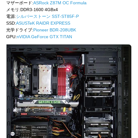
マザーボード:
ASRock Z87M OC Formula
メモリ:DDR3-1600 4GBx4
電源:
シルバーストーン SST-ST85F-P
SSD:
ASUSTeK RAIDR EXPRESS
光学ドライブ:
Pioneer BDR-208UBK
GPU:
nVIDIA GeForce GTX TITAN