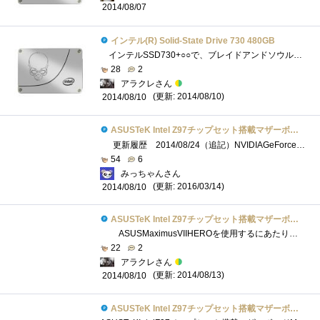
2014/08/07
インテル(R) Solid-State Drive 730 480GB
インテルSSD730+○○で、ブレイドアンドソウルを圧倒的に攻略するんだ！ の体験レビュアーに当選しましたアラクレです。 なお私はIntelSSD730+M...
28
2
アラクレさん
(更新: 2014/08/10)
2014/08/10
ASUSTeK Intel Z97チップセット搭載マザーボード MAXIMUS VII HERO 【ATX】
更新履歴 2014/08/24（追記）NVIDIAGeForceExperienceでゲームの最適化2014/08/24（追記）エクスペリエンスインデックスの検証2014/08/15（追記）その他�...
54
6
みっちゃんさん
(更新: 2016/03/14)
2014/08/10
ASUSTeK Intel Z97チップセット搭載マザーボード MAXIMUS VII HERO 【ATX】
ASUSMaximusVIIHEROを使用するにあたり、なんとmicroATXのケースしか持ち合わせておりませんでした。 ですので、今回新しくATXケースのSharkoonMA...
22
2
アラクレさん
(更新: 2014/08/13)
2014/08/10
ASUSTeK Intel Z97チップセット搭載マザーボード MAXIMUS VII HERO 【ATX】