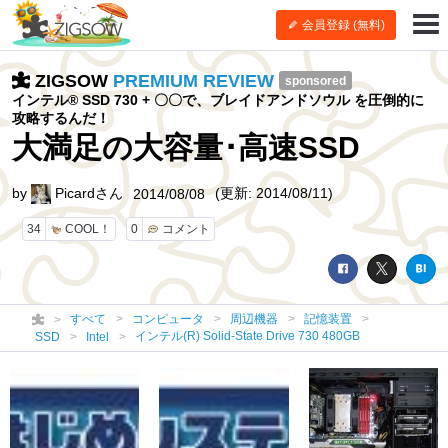
会員登録 (無料)
ZIGSOW
PREMIUM REVIEW
sponsored
インテル® SSD 730 + 〇〇で、ブレイドアンドソウル を圧倒的に
攻略するんだ！
大満足の大容量･高速SSD
by
Picardさん
(更新: 2014/08/11)
2014/08/08
34
COOL！
0
コメント
すべて
コンピュータ
周辺機器
記憶装置
インテル(R) Solid-State Drive 730 480GB
SSD
Intel