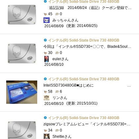
インテル(R) Solid-State Drive 730 480GB
追記記録 2014/08/24（追記）クーポン登録で課金開始2014/08/24（追記）Blade&Soulを圧倒的に攻略 画像LV.16になった瞬間2014/08/24（追記）エクス...
45
0
みっちゃんさん
(更新: 2014/08/25)
2014/08/09
インテル(R) Solid-State Drive 730 480GB
今回は「インテル®SSD730+〇〇で、Blade&Soulを圧倒的に攻略」ということでインテル SSD 730を使ってどこまでゲームのプレイにどう変化するかを...
30
0
eulerさん
2014/08/10
インテル(R) Solid-State Drive 730 480GB
IntelSSD730480GB■はじめに 。 IntelSSDは過去にIntelSSD510を入手してから3年振りの新型になります！ IntelSSD510をRAID0にし...
58
6
リンさん
(更新: 2015/10/31)
2014/08/10
インテル(R) Solid-State Drive 730 480GB
zigsowプレミアムレビュー「インテル®SSD730+〇〇で、ブレイドアンドソウルを圧倒的に攻略するんだ！」のレビューです。今回はSiliconPower製OCメモリ...
34
0
Sheltieさん