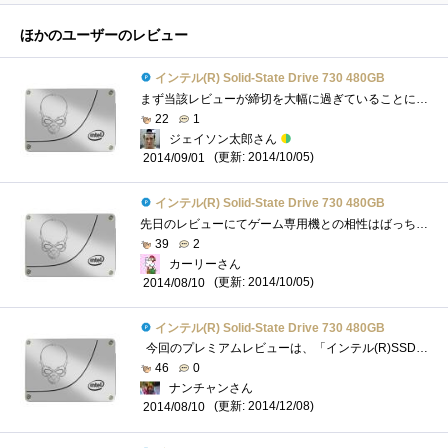
ほかのユーザーのレビュー
インテル(R) Solid-State Drive 730 480GB
まず当該レビューが締切を大幅に過ぎていることについてお詫び申し上げます。身内に不幸があり、様々な対応に追われていたのと、一段落つい�...
22
1
ジェイソン太郎さん
(更新: 2014/10/05)
2014/09/01
インテル(R) Solid-State Drive 730 480GB
先日のレビューにてゲーム専用機との相性はばっちりだったインテル(R)Solid-StateDrive730480GB。 今回は2台用意してPC上でRAID0環境を構築、NCsoftの運営�...
39
2
カーリーさん
(更新: 2014/10/05)
2014/08/10
インテル(R) Solid-State Drive 730 480GB
今回のプレミアムレビューは、「インテル(R)SSD730+〇〇で、ブレイドアンドソウルを圧倒的に攻略するんだ！」をお送りします。ブレイドアンド...
46
0
ナンチャンさん
(更新: 2014/12/08)
2014/08/10