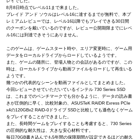
レイでした。
8月8日時点でレベル11まで来ました。
ブレイド アンド ソウルはレベル16に達するまでが無料で、本プ
レミアムレビューでは、レベル16以降でもプレイできる30日間
のクーポンを戴いているのですが、レビュー公開期限までにレベ
ル16には到達できそうにありません。
このゲームは、ゲームスタート時や、エリア変更時に、ゲーム用
データをローカルドライブからロードしているようです。
また、ゲームの随所に、登場人物との会話があるのですが、この
時は、ローカルドライブから動画ファイルをロードして再生いる
ようです。
幾つかの代表的なシーンを動画ファイルとしてまとめました。
今回レビューさせていただいているインテル 730 Series SSD
は、これまでのベンチマークでも分かるように、データの読み書
きが圧倒的に早く、比較対象の、ASUSTeK RAIDR Exress PCIe
x4の120GBx2 RAID-0ドライブ SSDと比較しても遜色なくゲーム
をプレイすることができました。
また、長時間ゲームをプレイすることも考慮すると、730 Series
の圧倒的な耐久性は、大きな安心材料です。
毎日70GB書き込んでも5年間の保障期間が設定できるほどの耐久