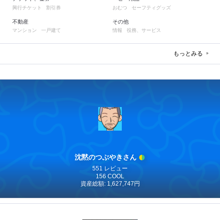
興行チケット
割引券
おむつ
セーフティグッズ
不動産
その他
マンション
一戸建て
情報
役務、サービス
もっとみる
沈黙のつぶやきさん
551 レビュー
156 COOL
資産総額: 1,627,747円