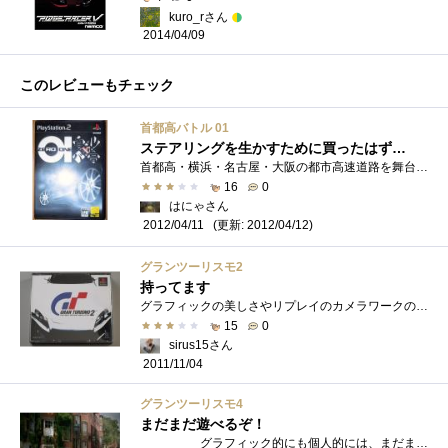
kuro_rさん
2014/04/09
このレビューもチェック
首都高バトル 01
ステアリングを生かすために買ったはず…
首都高・横浜・名古屋・大阪の都市高速道路を舞台に、1プレイヤーor2プレイヤーで走行できるPS2のゲーム。姪っ子が遊びにくるときに、中古で購�...
16
0
はにゃさん
(更新: 2012/04/12)
2012/04/11
グランツーリスモ2
持ってます
グラフィックの美しさやリプレイのカメラワークの巧みさ、挙動のリアルさなどによって話題を呼び、累計6000万本以上の出荷を記録したシリーズ�...
15
0
sirus15さん
2011/11/04
グランツーリスモ4
まだまだ遊べるぞ！
グラフィック的にも個人的には、まだまだ 余裕で遊べます（＞_＜） ですが一番のお勧めは手軽に車の３Ｄ �...