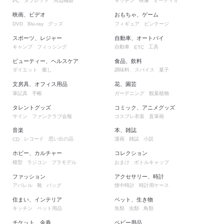
タブレット
周辺機器
キッチン
映像
オーディオ
PC
映画、ビデオ
おもちゃ、ゲーム
グッズ
フィギュア
ビンテージ
DVD
Blu-ray
スポーツ、レジャー
自動車、オートバイ
キャンプ
フィッシング
自動車
工具
ETC
ビューティー、ヘルスケア
食品、飲料
ダイエット
癒し
調味料、スパイス
菓子
文房具、オフィス用品
花、園芸
筆記具
手帳
ガーデニング
観葉植物
タレントグッズ
コミック、アニメグッズ
サイン
ファンクラブ会報
コスプレ衣装
直筆画
音楽
本、雑誌
レコード
思い出の品
漫画
雑誌
小説
CD
ホビー、カルチャー
コレクション
模型
ラジコン
プラモデル
おまけ
ボトルキャップ
ファッション
アクセサリー、時計
アパレル
靴
バッグ
懐中時計
時計用ケース
住まい、インテリア
ペット、生き物
キッチン
ペット用品
魚類
虫類
鳥類
チケット、金券
ベビー用品