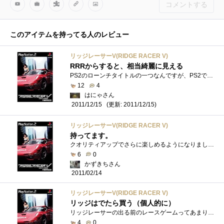
コメントする
このアイテムを持ってる人のレビュー
リッジレーサーV(RIDGE RACER V)
RRRからすると、相当綺麗に見える
PS2のローンチタイトルの一つなんですが、PS2での正統リッジレーサーはこれだけ。ネジコン対応なので、久しぶりにプレイしましたが…腕が鈍っ�...
12
4
はにゃさん
(更新: 2011/12/15)
2011/12/15
リッジレーサーV(RIDGE RACER V)
持ってます。
クオリティアップでさらに楽しめるようになりました。
6
0
かずきちさん
2011/02/14
リッジレーサーV(RIDGE RACER V)
リッジはでたら買う（個人的に）
リッジレーサーの出る前のレースゲームってあまり興味がなかったというかハマッたのはあまりなかったんですがリッジ＝即買いあと新ハード発�...
4
0