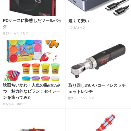
PCケースに擬態したツールバッ
速くて安い
ク
コンピュータ
住まい、インテリア
映画ちいかわ・人魚の島のひみ
取り回しのいいコードレスラチ
つ 魅力的なビラン：セイレー
ェットレンチ
ンを造ってみた
住まい、インテリア
おもちゃ、ホビー