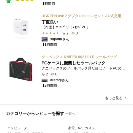
1時間前
UGREEN usbアダプタ usb コンセント AC式充電器 3.1A PSE認証済み 折りたたみ式プラグ 2ポート
丁度良い
【布団】≡ヾ(*ﾟ▽ﾟ)ﾉｺﾝﾊﾞﾝﾜｰ♪
2
0
supatinさん
11時間前
クニペックス KNIPEX 002111LE ツールバッグ
PCケースに擬態したツールバック
クニペックスのツールバック見た目はノートPCのバックみたい。中には工具を入れるポケットや工具を固定するゴムバンドが付いています。
2
0
araragiさん
12時間前
もっと見る
カテゴリーからレビューを探す
一覧へ
コンピュータ
家電、AV、カメラ