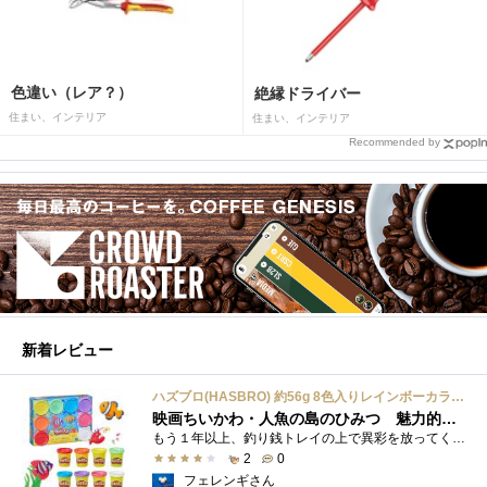
色違い（レア？）
絶縁ドライバー
住まい、インテリア
住まい、インテリア
Recommended by
新着レビュー
ハズブロ(HASBRO) 約56g 8色入りレインボーカラーのプレイ・ドー、新学期用品、2才以上のプリスクールの子供向け、子供向けのアート&クラフト 粘土 ねんど、こどもの日、子供の日プレゼント
映画ちいかわ・人魚の島のひみつ 魅力的なビラン：セイレーンを造ってみた
もう１年以上、釣り銭トレイの上で異彩を放ってくれたミャクミャクのマグネット 映画ちいかわ人魚の島のひみつを鑑賞後、素敵なビランのセイ...
2
0
フェレンギさん