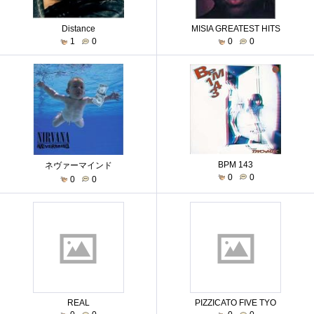
Distance
MISIA GREATEST HITS
1
0
0
0
BPM 143
ネヴァーマインド
0
0
0
0
REAL
PIZZICATO FIVE TYO