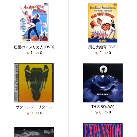
巴里のアメリカ人 [DVD]
踊る大紐育 [DVD]
1
0
2
0
THIS BOφWY
サターンズ・リターン
0
0
0
0