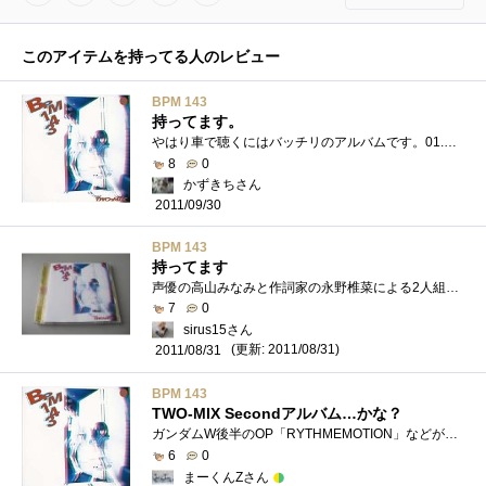
このアイテムを持ってる人のレビュー
BPM 143
持ってます。
やはり車で聴くにはバッチリのアルバムです。01.RHYTHMEMOTION02.ETERNALMOTION03.I'LLBETHERE04.INNOCENTDANCE05.COMEON!!06.ENDLESSLOVE07.BECAUSEILOVEYOU08.DEARMYREGRET09.T・R�...
8
0
かずきちさん
2011/09/30
BPM 143
持ってます
声優の高山みなみと作詞家の永野椎菜による2人組音楽ユニットです。「RHYTHMEMOTION」、「ETERNALMOTION」等が収録されています。「RHYTHMEMOTION」は新機�...
7
0
sirus15さん
(更新: 2011/08/31)
2011/08/31
BPM 143
TWO-MIX Secondアルバム…かな？
ガンダムW後半のOP「RYTHMEMOTION」などが収録昔、カラオケいったときはこの辺が結構持ち歌でした。一時期はほんと、TWO-MIXの歌はだいたい歌えまし�...
6
0
まーくんZさん