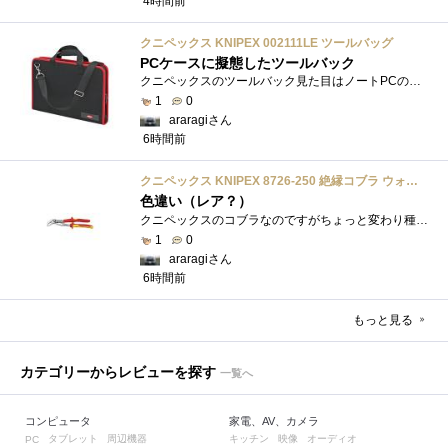
4時間前
クニペックス KNIPEX 002111LE ツールバッグ
PCケースに擬態したツールバック
クニペックスのツールバック見た目はノートPCのバックみたい。中には工具を入れるポケットや工具を固定するゴムバンドが付いています。
1
0
araragiさん
6時間前
クニペックス KNIPEX 8726-250 絶縁コブラ ウォーターポンププライヤー 1000V
色違い（レア？）
クニペックスのコブラなのですがちょっと変わり種の電気工事用の絶縁コブラになります。グリップ部分が絶縁仕様になっているだけで普通の用�...
1
0
araragiさん
6時間前
もっと見る
カテゴリーからレビューを探す
一覧へ
コンピュータ
家電、AV、カメラ
タブレット
周辺機器
キッチン
映像
オーディオ
PC