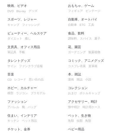
映画、ビデオ
おもちゃ、ゲーム
グッズ
フィギュア
ビンテージ
DVD
Blu-ray
スポーツ、レジャー
自動車、オートバイ
キャンプ
フィッシング
自動車
工具
ETC
ビューティー、ヘルスケア
食品、飲料
ダイエット
癒し
調味料、スパイス
菓子
文房具、オフィス用品
花、園芸
筆記具
手帳
ガーデニング
観葉植物
タレントグッズ
コミック、アニメグッズ
サイン
ファンクラブ会報
コスプレ衣装
直筆画
音楽
本、雑誌
レコード
思い出の品
漫画
雑誌
小説
CD
ホビー、カルチャー
コレクション
模型
ラジコン
プラモデル
おまけ
ボトルキャップ
ファッション
アクセサリー、時計
アパレル
靴
バッグ
懐中時計
時計用ケース
住まい、インテリア
ペット、生き物
キッチン
ペット用品
魚類
虫類
鳥類
チケット、金券
ベビー用品