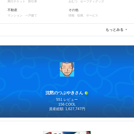
興行チケット
割引券
おむつ
セーフティグッズ
不動産
その他
マンション
一戸建て
情報
役務、サービス
もっとみる
沈黙のつぶやきさん
551 レビュー
156 COOL
資産総額: 1,627,747円