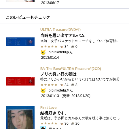
2013/06/17
このレビューもチェック
ULTRA Treasure(DVD付)
当時を思い出すアルバム
当時、女子バスケットのコーチをしていて体育館に向かう車の中でよくかけていたのが恋心（KOI-GOKORO）特に下心があったわけではないんですが、�...
34
0
bibirikotetuさん
2013/01/14
B’z The Best“ULTRA Pleasure”(2CD)
ノリの良い日の朝は
特にノリがいいからというわけではないですが気分が高揚しているときや上げたいときにはB'z！ディスク：11.BADCOMMUNICATION-ULTRAPleasureStyle-2.BETHERE...
34
8
bibirikotetuさん
(更新: 2013/01/20)
2013/01/13
First Love
結構好きです。
最近は、宇多田ヒカルさんの歌を聴く事は無くなってきましたが、大好きなアルバムの一つです。CDのレビューは苦手なので、ちょっと違う話を書...
30
20