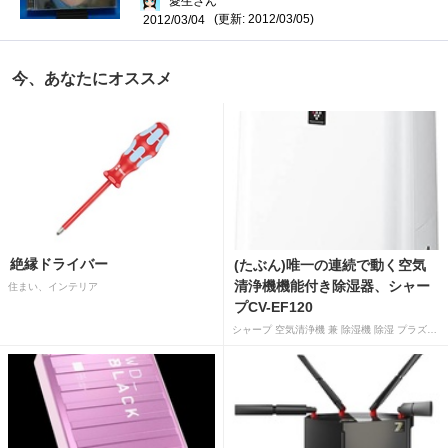
愛生さん
(更新: 2012/03/05)
2012/03/04
今、あなたにオススメ
絶縁ドライバー
(たぶん)唯一の連続で動く空気
清浄機機能付き除湿器、シャー
住まい、インテリア
プCV-EF120
シャープ 空気清浄機 兼 除湿機 除湿 プラズマクラスター 7000 除湿 12L 空気清浄 15畳 ホワイト CV-EF120-W