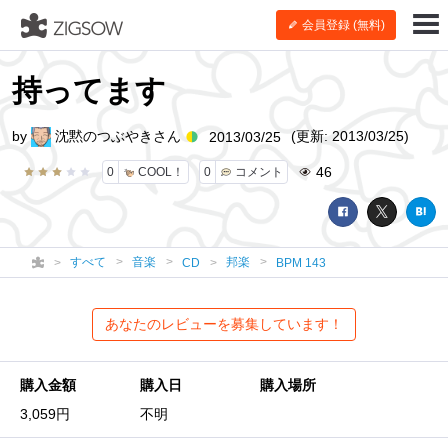
会員登録 (無料)
持ってます
by
沈黙のつぶやきさん
(更新: 2013/03/25)
2013/03/25
46
0
COOL！
0
コメント
すべて
音楽
邦楽
CD
BPM 143
あなたのレビューを募集しています！
購入金額
購入日
購入場所
3,059円
不明