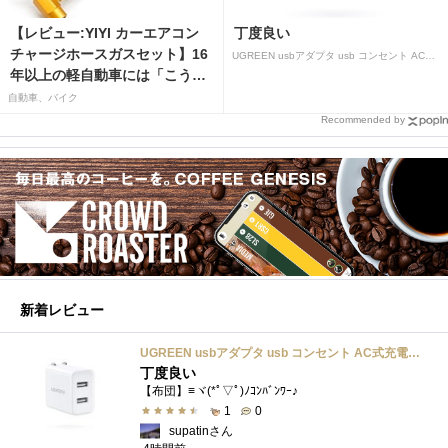
【レビュー:YIYI カーエアコン
丁度良い
チャージホースガスセット】16
UGREEN usbアダプタ usb コンセント AC式充電器 3.1A PSE認証済み 折りたたみ式プラグ 2ポート
年以上の軽自動車には「こうか
はばつぐんだ」が…
自動車、バイク
Recommended by
新着レビュー
UGREEN usbアダプタ usb コンセント AC式充電器 3.1A PSE認証済み 折りたたみ式プラグ 2ポート
丁度良い
【布団】≡ヾ(*ﾟ▽ﾟ)ﾉｺﾝﾊﾞﾝﾜｰ♪
1
0
supatinさん