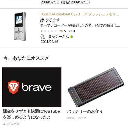
(更新: 2009/02/06)
2009/02/06
TOSHIBA gigabeat Uシリーズ フラッシュメモリプレーヤー 1GB シルバー MEU102(S)
持ってます
テープレコーダーが故障したので、FMでの録音に対応したオーディオプレイヤーを急遽購入。だが、FM受信の感度が悪すぎて使い物にならず。本来�...
5
0
ヨッシーさん
2011/04/16
今、あなたにオススメ
課金をせずとも快適にYouTube
バッテリーのお守り
を楽しめるようになったよ
自動車、バイク
コンピュータ