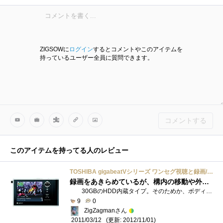
ZIGSOWに
ログイン
するとコメントやこのアイテムを
持っているユーザー全員に質問できます。
コメントする
このアイテムを持ってる人のレビュー
TOSHIBA gigabeatVシリーズ ワンセグ視聴と録画/再生機能搭載ハードディスクオーディオプレーヤー 30GBHDD インディアンブラック MEV30T(K)
録画をあきらめているが、構内の移動や外出時にどうしても見たい番組がある場合便利
30GBのHDD内蔵タイプ。そのためか、ボディは厚みがあり、ちょっと重いので、特に夏のシャツなどの胸ポケットに入れるのには適さない。 ポ�...
9
0
ZigZagmanさん
(更新: 2012/11/01)
2011/03/12