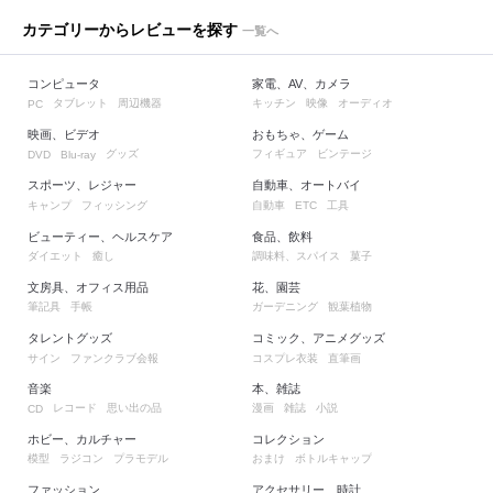
カテゴリーからレビューを探す
一覧へ
コンピュータ
家電、AV、カメラ
タブレット
周辺機器
キッチン
映像
オーディオ
PC
映画、ビデオ
おもちゃ、ゲーム
グッズ
フィギュア
ビンテージ
DVD
Blu-ray
スポーツ、レジャー
自動車、オートバイ
キャンプ
フィッシング
自動車
工具
ETC
ビューティー、ヘルスケア
食品、飲料
ダイエット
癒し
調味料、スパイス
菓子
文房具、オフィス用品
花、園芸
筆記具
手帳
ガーデニング
観葉植物
タレントグッズ
コミック、アニメグッズ
サイン
ファンクラブ会報
コスプレ衣装
直筆画
音楽
本、雑誌
レコード
思い出の品
漫画
雑誌
小説
CD
ホビー、カルチャー
コレクション
模型
ラジコン
プラモデル
おまけ
ボトルキャップ
ファッション
アクセサリー、時計