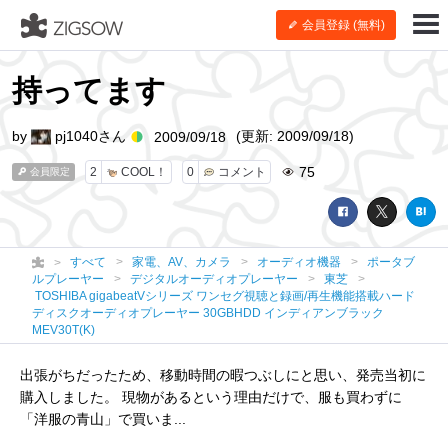
会員登録 (無料)
持ってます
by
pj1040さん
(更新: 2009/09/18)
2009/09/18
75
2
COOL！
0
コメント
会員限定
すべて
家電、AV、カメラ
オーディオ機器
ポータブ
ルプレーヤー
デジタルオーディオプレーヤー
東芝
TOSHIBA gigabeatVシリーズ ワンセグ視聴と録画/再生機能搭載ハード
ディスクオーディオプレーヤー 30GBHDD インディアンブラック
MEV30T(K)
出張がちだったため、移動時間の暇つぶしにと思い、発売当初に
購入しました。 現物があるという理由だけで、服も買わずに
「洋服の青山」で買いま...