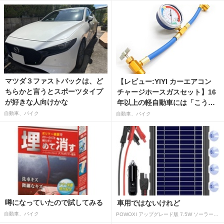
マツダ３ファストバックは、ど
【レビュー:YIYI カーエアコン
ちらかと言うとスポーツタイプ
チャージホースガスセット】16
が好きな人向けかな
年以上の軽自動車には「こうか
はばつぐんだ」が…
自動車、バイク
自動車、バイク
噂になっていたので試してみる
車用ではないけれど
自動車、バイク
POWOXI アップグレード版 7.5W ソーラーバッテリートリクルチャージャーメンテナー 12V ポータブル防水ソーラーパネル トリクル充電キット 車、自動車、オートバイ、ボート、マリン、RV、トレーラー、スノーモービルなど用