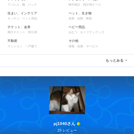
アパレル
靴
バッグ
懐中時計
時計用ケース
住まい、インテリア
ペット、生き物
キッチン
ペット用品
魚類
虫類
鳥類
チケット、金券
ベビー用品
興行チケット
割引券
おむつ
セーフティグッズ
不動産
その他
マンション
一戸建て
情報
役務、サービス
もっとみる
pj1040さん
25 レビュー