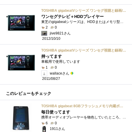
TOSHIBA gigabeatVシリーズ ワンセグ視聴と録画/再生機能搭載ハードディスクオーディオプレーヤー 30GBHDD インディアンブラック MEV30T(K)
ワンセグテレビ＋HDDプレイヤー
東芝のgigabeatシリーズは、HDDまたはメモリ型のオーディオプレイヤーですが、このgigabeatVシリーズはワンセグチューナーを内蔵し、ワンセグ放送の...
2
0
jive9821さん
2012/10/10
TOSHIBA gigabeatVシリーズ ワンセグ視聴と録画/再生機能搭載ハードディスクオーディオプレーヤー 30GBHDD インディアンブラック MEV30T(K)
持ってます
車載用で使用しています
1
0
wallaceさん
2011/08/27
このレビューもチェック
TOSHIBA gigabeat 8GBフラッシュメモリ内蔵ポータブルメディアプレーヤー 無線LAN機能搭載 MET802(KL) ブラック
毎日使ってます
携帯オーディオプレーヤーを物色していたところ、Amazonで1万円前半で発見。東芝のgigabeatシリーズはU、その前にはFと使用したこともあったので購...
6
0
1911さん