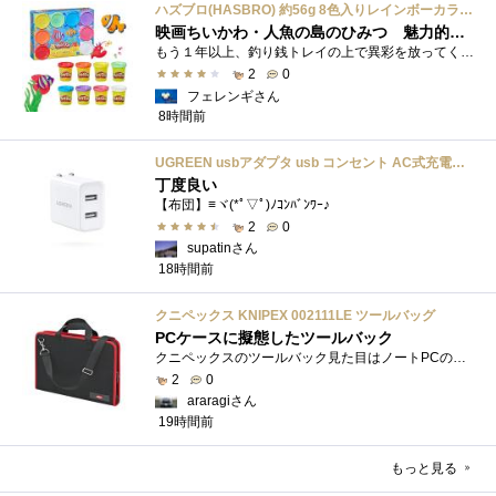
ハズブロ(HASBRO) 約56g 8色入りレインボーカラーのプレイ・ドー、新学期用品、2才以上のプリスクールの子供向け、子供向けのアート&クラフト 粘土 ねんど、こどもの日、子供の日プレゼント
映画ちいかわ・人魚の島のひみつ 魅力的なビラン：セイレーンを造ってみた
もう１年以上、釣り銭トレイの上で異彩を放ってくれたミャクミャクのマグネット 映画ちいかわ人魚の島のひみつを鑑賞後、素敵なビランのセイ...
2
0
フェレンギさん
8時間前
UGREEN usbアダプタ usb コンセント AC式充電器 3.1A PSE認証済み 折りたたみ式プラグ 2ポート
丁度良い
【布団】≡ヾ(*ﾟ▽ﾟ)ﾉｺﾝﾊﾞﾝﾜｰ♪
2
0
supatinさん
18時間前
クニペックス KNIPEX 002111LE ツールバッグ
PCケースに擬態したツールバック
クニペックスのツールバック見た目はノートPCのバックみたい。中には工具を入れるポケットや工具を固定するゴムバンドが付いています。
2
0
araragiさん
19時間前
もっと見る