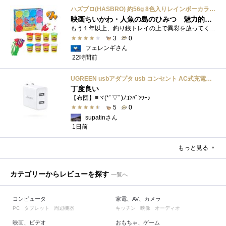
ハズブロ(HASBRO) 約56g 8色入りレインボーカラーのプレイ・ドー、新学期用品、2才以上のプリスクールの子供向け、子供向けのアート&クラフト 粘土 ねんど、こどもの日、子供の日プレゼント
映画ちいかわ・人魚の島のひみつ 魅力的なビラン：セイレーンを造ってみた
もう１年以上、釣り銭トレイの上で異彩を放ってくれたミャクミャクのマグネット 映画ちいかわ人魚の島のひみつを鑑賞後、素敵なビランのセイ...
3
0
フェレンギさん
22時間前
UGREEN usbアダプタ usb コンセント AC式充電器 3.1A PSE認証済み 折りたたみ式プラグ 2ポート
丁度良い
【布団】≡ヾ(*ﾟ▽ﾟ)ﾉｺﾝﾊﾞﾝﾜｰ♪
5
0
supatinさん
1日前
もっと見る
カテゴリーからレビューを探す
一覧へ
コンピュータ
家電、AV、カメラ
タブレット
周辺機器
キッチン
映像
オーディオ
PC
映画、ビデオ
おもちゃ、ゲーム