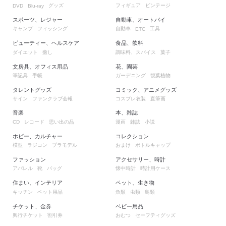
グッズ
フィギュア
ビンテージ
DVD
Blu-ray
スポーツ、レジャー
自動車、オートバイ
キャンプ
フィッシング
自動車
工具
ETC
ビューティー、ヘルスケア
食品、飲料
ダイエット
癒し
調味料、スパイス
菓子
文房具、オフィス用品
花、園芸
筆記具
手帳
ガーデニング
観葉植物
タレントグッズ
コミック、アニメグッズ
サイン
ファンクラブ会報
コスプレ衣装
直筆画
音楽
本、雑誌
レコード
思い出の品
漫画
雑誌
小説
CD
ホビー、カルチャー
コレクション
模型
ラジコン
プラモデル
おまけ
ボトルキャップ
ファッション
アクセサリー、時計
アパレル
靴
バッグ
懐中時計
時計用ケース
住まい、インテリア
ペット、生き物
キッチン
ペット用品
魚類
虫類
鳥類
チケット、金券
ベビー用品
興行チケット
割引券
おむつ
セーフティグッズ