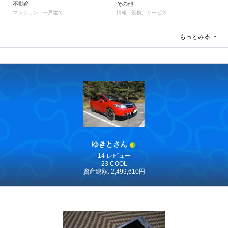
不動産
その他
マンション
一戸建て
情報
役務、サービス
もっとみる
ゆきとさん
14 レビュー
23 COOL
資産総額: 2,499,610円