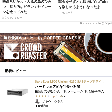
映画ちいかわ・人魚の島のひみ
課金をせずとも快適にYouTube
つ 魅力的なビラン：セイレー
を楽しめるようになったよ
ンを造ってみた
コンピュータ
おもちゃ、ホビー
Recommended by
新着レビュー
StoreEver LTO6 Ultrium 6250 SASテープドライブ(内蔵型)
ハードウェア的な冗長化対策
接続形式が違うが、同じメーカーの同じ型番を導入しています。製品としてのレビューは下記の方で行っています。いざ使おうとしたときに故障�...
4
2
かもみーるさん
14時間前