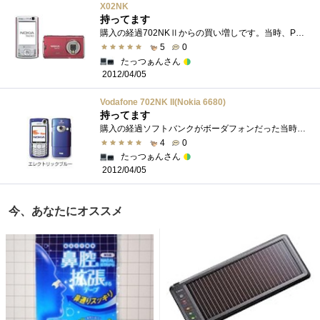
X02NK
持ってます
購入の経過702NKⅡからの買い増しです。当時、PCをもっていないながらも、702NKⅡでノキア携帯の使い勝手の良さ、美しさの虜になってしまってい�...
5
0
たっつぁんさん
2012/04/05
Vodafone 702NK II(Nokia 6680)
持ってます
購入の経過ソフトバンクがボーダフォンだった当時、702NKの斬新なスタイルに憧れていました。その後、後継機種として発売されたNKⅡ、追加され�...
4
0
たっつぁんさん
2012/04/05
今、あなたにオススメ