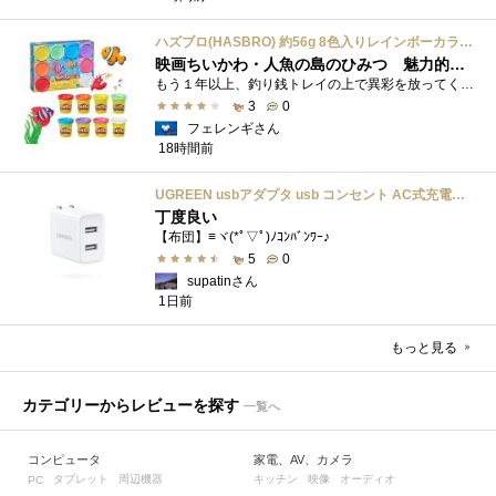
ハズブロ(HASBRO) 約56g 8色入りレインボーカラーのプレイ・ドー、新学期用品、2才以上のプリスクールの子供向け、子供向けのアート&クラフト 粘土 ねんど、こどもの日、子供の日プレゼント
映画ちいかわ・人魚の島のひみつ 魅力的なビラン：セイレーンを造ってみた
もう１年以上、釣り銭トレイの上で異彩を放ってくれたミャクミャクのマグネット 映画ちいかわ人魚の島のひみつを鑑賞後、素敵なビランのセイ...
3
0
フェレンギさん
18時間前
UGREEN usbアダプタ usb コンセント AC式充電器 3.1A PSE認証済み 折りたたみ式プラグ 2ポート
丁度良い
【布団】≡ヾ(*ﾟ▽ﾟ)ﾉｺﾝﾊﾞﾝﾜｰ♪
5
0
supatinさん
1日前
もっと見る
カテゴリーからレビューを探す
一覧へ
コンピュータ
家電、AV、カメラ
タブレット
周辺機器
キッチン
映像
オーディオ
PC