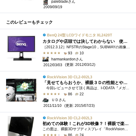
palebladeさん
2009/09/19
このレビューもチェック
BenQ 24型 LCDワイドモニタ XL2420T
カタログや店頭では決してわからない 使った人だけにわかる，プロフェッショナルゲーミングディスプレイの実力
［2012.3.12］NFSTRのStage10，SUBWAYの画像をリアルssに入れ替えました．［2012.3.4 修正］入力切替の件，修正ました． FPSゲーマー向けに多彩な機能を�...
93
10
harmankardonさん
(更新: 2012/03/12)
2012/03/03
RockVision 3D CL2-002L3
「見せてもらおうか、裸眼３Ｄの性能とやらを」
今回レビューさせて頂く商品は、I-ODATA『メガネなしで3D映像が楽しめる！「RockVision3D」』です。RockVision3D(ロックビジョンスリーディー) は、わ...
86
22
ＵＤさん
(更新: 2015/07/23)
2011/11/10
RockVision 3D CL2-002L3
初めての体験！これが3D映像？！裸眼で楽しめる3Dディスプレイ、「RockVision 3D」がやってきた！
この度は、裸眼3Dサブディスプレイ「RockVision3D」のレビュアーに選出いただき、zigsow様及び株式会社アイ・オー・データ機器様、関係各社様、並び...
86
24