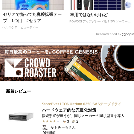
セリアで売ってた鼻腔拡張テー
車用ではないけれど
プ 1つ目 #セリア
POWOXI アップグレード版 7.5W ソーラーバッテリートリクルチャージャーメンテナー 12V ポータブル防水ソーラーパネル トリクル充電キット 車、自動車、オートバイ、ボート、マリン、RV、トレーラー、スノーモービルなど用
ヘルスケア、ビューティー
Recommended by
新着レビュー
StoreEver LTO6 Ultrium 6250 SASテープドライブ(内蔵型)
ハードウェア的な冗長化対策
接続形式が違うが、同じメーカーの同じ型番を導入しています。製品としてのレビューは下記の方で行っています。いざ使おうとしたときに故障�...
3
2
かもみーるさん
9時間前