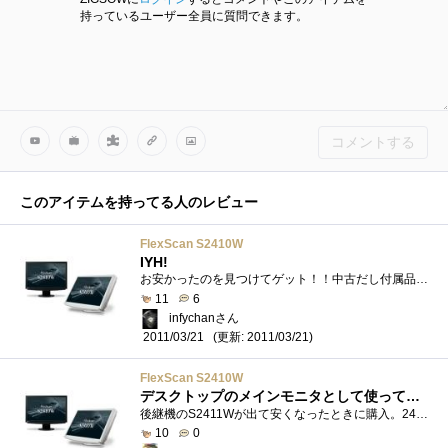
持っているユーザー全員に質問できます。
コメントする
このアイテムを持ってる人のレビュー
FlexScan S2410W
IYH!
お安かったのを見つけてゲット！！中古だし付属品もケーブルだけでしたが、そんなの気にしないない♪美品な上に通電時間が3kh程度でなかなか�...
11
6
infychanさん
(更新: 2011/03/21)
2011/03/21
FlexScan S2410W
デスクトップのメインモニタとして使っています
後継機のS2411Wが出て安くなったときに購入。2410と2411の機能差は自分には関係が無かったので安く買えてラッキーでした。DVI-I2系統入力はアナログ...
10
0