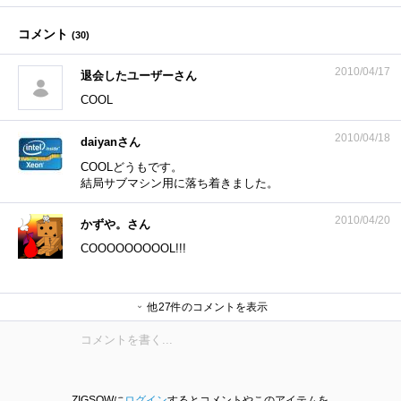
コメント
(
30
)
2010/04/17
退会したユーザーさん
COOL
2010/04/18
daiyanさん
COOLどうもです。
結局サブマシン用に落ち着きました。
2010/04/20
かずや。さん
COOOOOOOOOL!!!
daiyanさん
4453さん
daiyanさん
rikuntyudadyさん
daiyanさん
Cooler Masterさん
daiyanさん
退会したユーザーさん
daiyanさん
Yorkfieldさん
daiyanさん
mineさん
daiyanさん
退会したユーザーさん
daiyanさん
退会したユーザーさん
daiyanさん
Sheltieさん
daiyanさん
和屋さん
他27件のコメントを表示
daiyanさん
s3zm4rさん
ヒロ妨さん
fuji2001さん
daiyanさん
ネイエフさん
daiyanさん
ZIGSOWに
ログイン
するとコメントやこのアイテムを