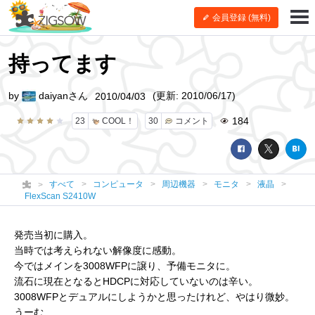
会員登録 (無料)
持ってます
by
daiyanさん
(更新: 2010/06/17)
2010/04/03
184
23
COOL！
30
コメント
すべて
コンピュータ
周辺機器
モニタ
液晶
FlexScan S2410W
発売当初に購入。
当時では考えられない解像度に感動。
今ではメインを3008WFPに譲り、予備モニタに。
流石に現在となるとHDCPに対応していないのは辛い。
3008WFPとデュアルにしようかと思ったけれど、やはり微妙。
うーむ…