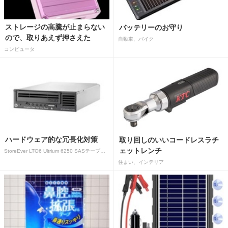
ストレージの高騰が止まらない
バッテリーのお守り
ので、取りあえず押さえた
自動車、バイク
コンピュータ
ハードウェア的な冗長化対策
取り回しのいいコードレスラチ
ェットレンチ
StoreEver LTO6 Ultrium 6250 SASテープドライブ(内蔵型)
住まい、インテリア