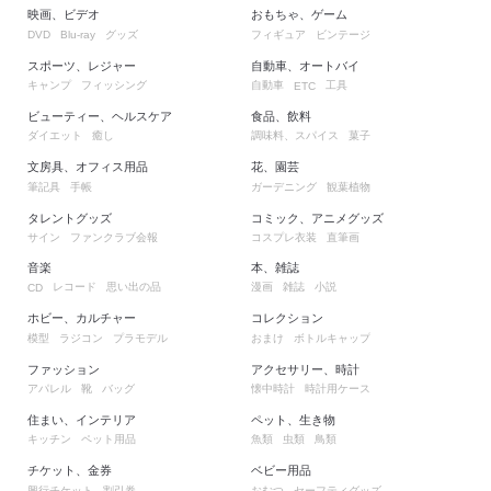
映画、ビデオ
おもちゃ、ゲーム
グッズ
フィギュア
ビンテージ
DVD
Blu-ray
スポーツ、レジャー
自動車、オートバイ
キャンプ
フィッシング
自動車
工具
ETC
ビューティー、ヘルスケア
食品、飲料
ダイエット
癒し
調味料、スパイス
菓子
文房具、オフィス用品
花、園芸
筆記具
手帳
ガーデニング
観葉植物
タレントグッズ
コミック、アニメグッズ
サイン
ファンクラブ会報
コスプレ衣装
直筆画
音楽
本、雑誌
レコード
思い出の品
漫画
雑誌
小説
CD
ホビー、カルチャー
コレクション
模型
ラジコン
プラモデル
おまけ
ボトルキャップ
ファッション
アクセサリー、時計
アパレル
靴
バッグ
懐中時計
時計用ケース
住まい、インテリア
ペット、生き物
キッチン
ペット用品
魚類
虫類
鳥類
チケット、金券
ベビー用品
興行チケット
割引券
おむつ
セーフティグッズ