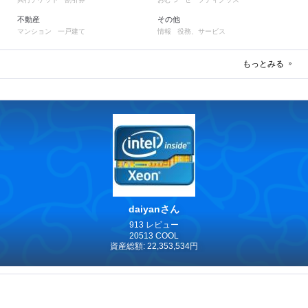
不動産
その他
マンション
一戸建て
情報
役務、サービス
もっとみる
daiyanさん
913 レビュー
20513 COOL
資産総額: 22,353,534円