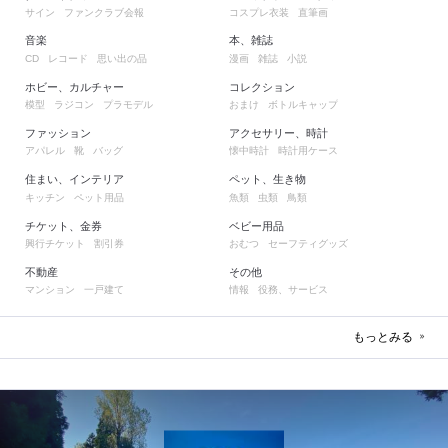
サイン
ファンクラブ会報
コスプレ衣装
直筆画
音楽
本、雑誌
レコード
思い出の品
漫画
雑誌
小説
CD
ホビー、カルチャー
コレクション
模型
ラジコン
プラモデル
おまけ
ボトルキャップ
ファッション
アクセサリー、時計
アパレル
靴
バッグ
懐中時計
時計用ケース
住まい、インテリア
ペット、生き物
キッチン
ペット用品
魚類
虫類
鳥類
チケット、金券
ベビー用品
興行チケット
割引券
おむつ
セーフティグッズ
不動産
その他
マンション
一戸建て
情報
役務、サービス
もっとみる