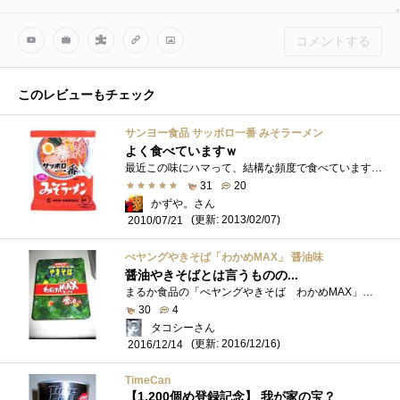
コメントする
このレビューもチェック
サンヨー食品 サッポロ一番 みそラーメン
よく食べていますｗ
最近この味にハマって、結構な頻度で食べていますｗこれおいしんだよねぇ！さっぱりサッポロ一番いいですねぇ！！ってことで、ご紹介♪是非�...
31
20
かずや。さん
(更新: 2013/02/07)
2010/07/21
ぺヤングやきそば「わかめMAX」 醤油味
醤油やきそばとは言うものの...
まるか食品の「ぺヤングやきそば わかめMAX」です メーカー小売希望価格は175円です。早速作って食べてみました..... 味は�...
30
4
タコシーさん
(更新: 2016/12/16)
2016/12/14
TimeCan
【1,200個め登録記念】 我が家の宝？