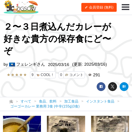
会員登録 (無料)
２〜３日煮込んだカレーが
好きな貴方の保存食にど〜
ぞ
by
フェレンギさん
(更新: 2025/03/16)
2025/03/16
291
9
COOL！
0
コメント
すべて
食品、飲料
加工食品
インスタント食品
ゴーゴーカレー 業務用 3食 (中辛(155g)3食)