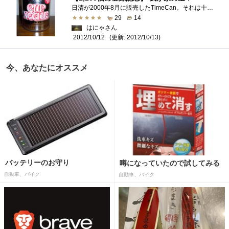
日清が2000年8月に販売したTimeCan。それは十年缶保存計画 ってことで、2010年8月から9月になったら開封してカップヌードルを食べよう！という企�...
29
14
はにゃさん
(更新: 2012/10/13)
2012/10/12
今、あなたにオススメ
バッテリーのお守り
噂になっていたので試してみる
自動車、バイク
自動車、バイク