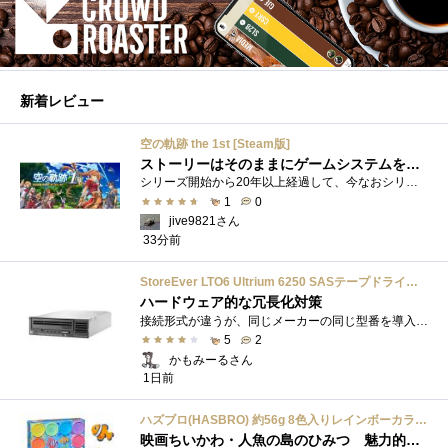
新着レビュー
空の軌跡 the 1st [Steam版]
ストーリーはそのままにゲームシステムを現代化
シリーズ開始から20年以上経過して、今なおシリーズの完結が見えてこない日本ファルコムのストーリーRPG、「英雄伝説軌跡シリーズ」。シリーズ...
1
0
jive9821さん
33分前
StoreEver LTO6 Ultrium 6250 SASテープドライブ(内蔵型)
ハードウェア的な冗長化対策
接続形式が違うが、同じメーカーの同じ型番を導入しています。製品としてのレビューは下記の方で行っています。いざ使おうとしたときに故障�...
5
2
かもみーるさん
1日前
ハズブロ(HASBRO) 約56g 8色入りレインボーカラーのプレイ・ドー、新学期用品、2才以上のプリスクールの子供向け、子供向けのアート&クラフト 粘土 ねんど、こどもの日、子供の日プレゼント
映画ちいかわ・人魚の島のひみつ 魅力的なビラン：セイレーンを造ってみた