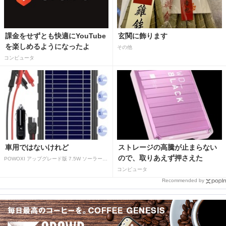
課金をせずとも快適にYouTube
玄関に飾ります
を楽しめるようになったよ
その他
コンピュータ
車用ではないけれど
ストレージの高騰が止まらない
ので、取りあえず押さえた
POWOXI アップグレード版 7.5W ソーラーバッテリートリクルチャージャーメンテナー 12V ポータブル防水ソーラーパネル トリクル充電キット 車、自動車、オートバイ、ボート、マリン、RV、トレーラー、スノーモービルなど用
コンピュータ
Recommended by