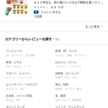
もう１年以上、釣り銭トレイの上で異彩を放ってくれたミャクミャクのマグネット 映画ちいかわ人魚の島のひみつを鑑賞後、素敵なビランのセイ...
3
0
フェレンギさん
1日前
もっと見る
カテゴリーからレビューを探す
一覧へ
コンピュータ
家電、AV、カメラ
タブレット
周辺機器
キッチン
映像
オーディオ
PC
映画、ビデオ
おもちゃ、ゲーム
グッズ
フィギュア
ビンテージ
DVD
Blu-ray
スポーツ、レジャー
自動車、オートバイ
キャンプ
フィッシング
自動車
工具
ETC
ビューティー、ヘルスケア
食品、飲料
ダイエット
癒し
調味料、スパイス
菓子
文房具、オフィス用品
花、園芸
筆記具
手帳
ガーデニング
観葉植物
タレントグッズ
コミック、アニメグッズ