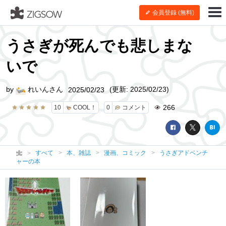
会員登録 (無料)
うさぎが死んでも悲しまな
いで
by
れいんさん
(更新: 2025/02/23)
2025/02/23
266
10
COOL！
0
コメント
すべて
本、雑誌
漫画、コミック
うさぎアドベンチ
ャーの本