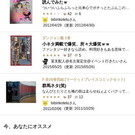
読んでみたｗ
ついついふらふらっと出来心でポチっとたぶんこの猫好きなミケさんのモデルがダックさんなんだろうなぁと。それだけの理由ですw実家を出てか�...
42
6
bibirikotetuさん
(更新: 2012/04/30)
2012/04/29
ダンジョン飯 1巻
小ネタ満載で爆笑、所々大爆笑ｗｗ
ファンタジー好きなら読め。料理好きもある意味で読んどけ。両方好きなら、買え！ ってなる作品です。 2刊以降が出るのが楽しみな本です。
37
5
某支配人@名古屋定住@イベント行きたいさん
(更新: 2015/05/26)
2015/05/25
F 全28巻完結 [マーケットプレイスコミックセット]
群馬ネタ(笑)
なんぴとたりとも俺の前は走らせねぇよくパクって叫んでいたものです。ストーリーは、当時の漫画には珍しくストイックなハードボイルド華や�...
37
12
bibirikotetuさん
(更新: 2011/10/29)
2011/02/06
今、あなたにオススメ