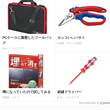
PCケースに擬態したツールバッ
カッコいいハサミ
ク
文房具、オフィス用品
住まい、インテリア
噂になっていたので試してみる
絶縁ドライバー
自動車、バイク
住まい、インテリア
Recommended by