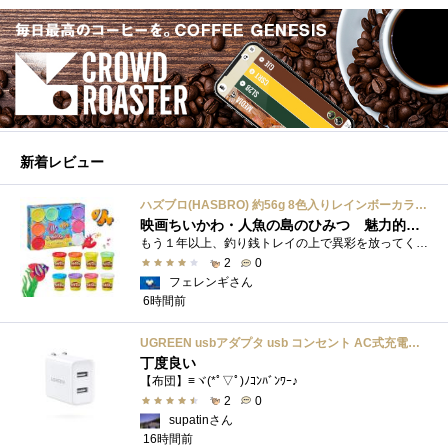
新着レビュー
ハズブロ(HASBRO) 約56g 8色入りレインボーカラーのプレイ・ドー、新学期用品、2才以上のプリスクールの子供向け、子供向けのアート&クラフト 粘土 ねんど、こどもの日、子供の日プレゼント
映画ちいかわ・人魚の島のひみつ 魅力的なビラン：セイレーンを造ってみた
もう１年以上、釣り銭トレイの上で異彩を放ってくれたミャクミャクのマグネット 映画ちいかわ人魚の島のひみつを鑑賞後、素敵なビランのセイ...
2
0
フェレンギさん
6時間前
UGREEN usbアダプタ usb コンセント AC式充電器 3.1A PSE認証済み 折りたたみ式プラグ 2ポート
丁度良い
【布団】≡ヾ(*ﾟ▽ﾟ)ﾉｺﾝﾊﾞﾝﾜｰ♪
2
0
supatinさん
16時間前