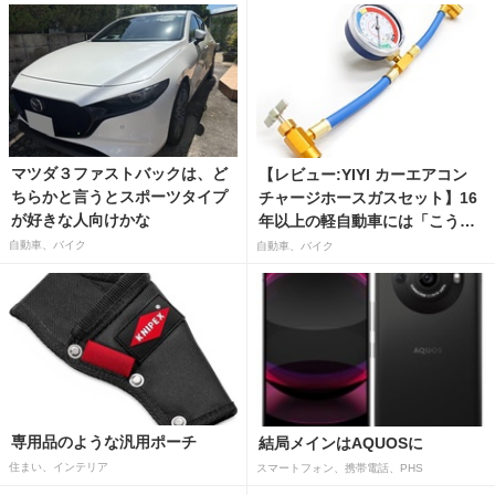
マツダ３ファストバックは、ど
【レビュー:YIYI カーエアコン
ちらかと言うとスポーツタイプ
チャージホースガスセット】16
が好きな人向けかな
年以上の軽自動車には「こうか
はばつぐんだ」が…
自動車、バイク
自動車、バイク
専用品のような汎用ポーチ
結局メインはAQUOSに
住まい、インテリア
スマートフォン、携帯電話、PHS