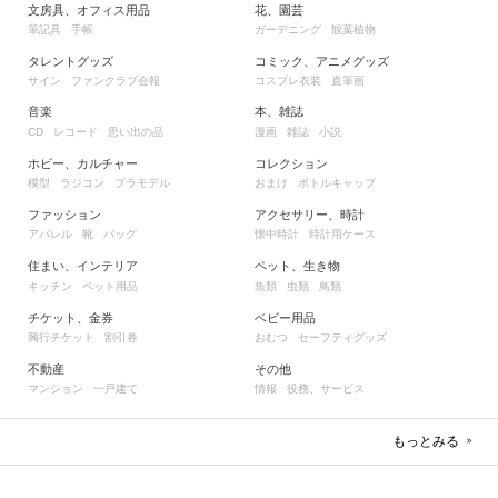
文房具、オフィス用品
花、園芸
筆記具
手帳
ガーデニング
観葉植物
タレントグッズ
コミック、アニメグッズ
サイン
ファンクラブ会報
コスプレ衣装
直筆画
音楽
本、雑誌
レコード
思い出の品
漫画
雑誌
小説
CD
ホビー、カルチャー
コレクション
模型
ラジコン
プラモデル
おまけ
ボトルキャップ
ファッション
アクセサリー、時計
アパレル
靴
バッグ
懐中時計
時計用ケース
住まい、インテリア
ペット、生き物
キッチン
ペット用品
魚類
虫類
鳥類
チケット、金券
ベビー用品
興行チケット
割引券
おむつ
セーフティグッズ
不動産
その他
マンション
一戸建て
情報
役務、サービス
もっとみる