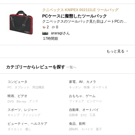
クニペックス KNIPEX 002111LE ツールバッグ
PCケースに擬態したツールバック
クニペックスのツールバック見た目はノートPCのバックみたい。中には工具を入れるポケットや工具を固定するゴムバンドが付いています。
2
0
araragiさん
17時間前
もっと見る
カテゴリーからレビューを探す
一覧へ
コンピュータ
家電、AV、カメラ
タブレット
周辺機器
キッチン
映像
オーディオ
PC
映画、ビデオ
おもちゃ、ゲーム
グッズ
フィギュア
ビンテージ
DVD
Blu-ray
スポーツ、レジャー
自動車、オートバイ
キャンプ
フィッシング
自動車
工具
ETC
ビューティー、ヘルスケア
食品、飲料
ダイエット
癒し
調味料、スパイス
菓子