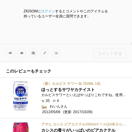
ZIGSOWに
ログイン
するとコメントやこのアイテムを
持っているユーザー全員に質問できます。
コメントする
このレビューもチェック
（新）カルピス サワー 缶 350ML 1缶
ほっとするサワヤカテイスト
カルピスサワーといえばやっぱりこれですね。使用してるウォッカは炭ろ過されてるそうです。アルコールも３％なのでやさしい味わいです。
35
4
れいんさん
(更新: 2017/10/28)
2012/05/06
アサヒ カシス ビアカクテル350mlケース(24本入り) ≪期間限定≫
カシスの香りがいっぱいのビアカクテル