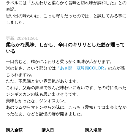
ラベルには「ふんわりと柔らかく旨味と切れ味が調和した」との
表記。
思い出の味わいは、こっち寄りだったのでは、と試してみる事に
しました。
更新: 2024/12/01
柔らかな風味、しかし、辛口のキリリとした筋が通って
いる
一口含むと、確かにふわりと柔らかく風味が広がります。
米の甘さ、という部分では
「あさ開 蔵埠頭COLOR」
の方が感
じられますね。
ただ、不思議と甘い雰囲気があります。
これは、父母の郷里で飲んだ味わいに近いです、その時に食べた
ジンギスカンの味も思い出せそうです。
美味しかったな、ジンギスカン。
あのラムやらマトンやらの味は、こっち（愛知）では出会えなか
ったなあ、などと記憶の扉が開きました。
購入金額
購入日
購入場所