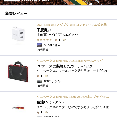
新着レビュー
UGREEN usbアダプタ usb コンセント AC式充電器 3.1A PSE認証済み 折りたたみ式プラグ 2ポート
丁度良い
【布団】≡ヾ(*ﾟ▽ﾟ)ﾉｺﾝﾊﾞﾝﾜｰ♪
1
0
supatinさん
2時間前
クニペックス KNIPEX 002111LE ツールバッグ
PCケースに擬態したツールバック
クニペックスのツールバック見た目はノートPCのバックみたい。中には工具を入れるポケットや工具を固定するゴムバンドが付いています。
1
0
araragiさん
4時間前
クニペックス KNIPEX 8726-250 絶縁コブラ ウォーターポンププライヤー 1000V
色違い（レア？）
クニペックスのコブラなのですがちょっと変わり種の電気工事用の絶縁コブラになります。グリップ部分が絶縁仕様になっているだけで普通の用�...
1
0