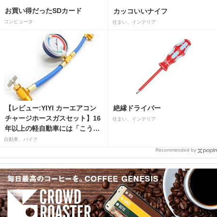
お買い得だったSDカード
カッコいいナイフ
コンピュータ
住まい、インテリア
【レビュー:YIYI カーエアコン
絶縁ドライバー
チャージホースガスセット】16
住まい、インテリア
年以上の軽自動車には「こうか
はばつぐんだ」が…
自動車、バイク
Recommended by