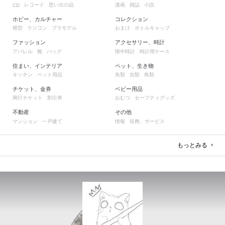
レコード
思い出の品
漫画
雑誌
小説
CD
ホビー、カルチャー
コレクション
模型
ラジコン
プラモデル
おまけ
ボトルキャップ
ファッション
アクセサリー、時計
アパレル
靴
バッグ
懐中時計
時計用ケース
住まい、インテリア
ペット、生き物
キッチン
ペット用品
魚類
虫類
鳥類
チケット、金券
ベビー用品
興行チケット
割引券
おむつ
セーフティグッズ
不動産
その他
マンション
一戸建て
情報
役務、サービス
もっとみる