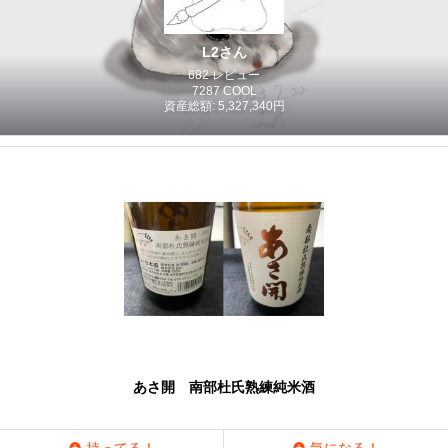
L2さん
682 レビュー
7287 COOL
資産総額: 5,327,340円
あさ開 南部杜氏熟練純米酒
持ってる！
気になる！