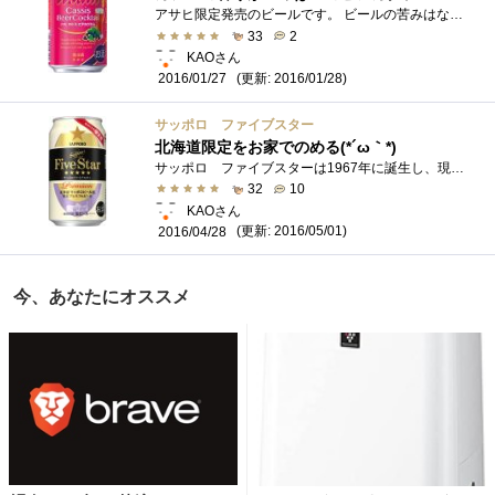
アサヒ限定発売のビールです。 ビールの苦みはなく、甘さも控えめでのみやすいビアカクテルです。 アルコール度４パーセント のみ心地がよ�...
33
2
KAOさん
(更新: 2016/01/28)
2016/01/27
サッポロ ファイブスター
北海道限定をお家でのめる(*´ω｀*)
サッポロ ファイブスターは1967年に誕生し、現在は北海道札幌市にある「サッポロビール園」だけで飲むことができる生ビールだそうです。 と�...
32
10
KAOさん
(更新: 2016/05/01)
2016/04/28
今、あなたにオススメ