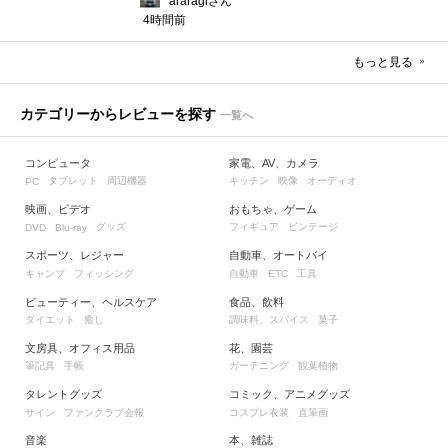
araragiさん
4時間前
もっと見る
カテゴリーからレビューを探す
一覧へ
コンピュータ
家電、AV、カメラ
タブレット
周辺機器
キッチン
映像
オーディオ
PC
映画、ビデオ
おもちゃ、ゲーム
グッズ
フィギュア
ビンテージ
DVD
Blu-ray
スポーツ、レジャー
自動車、オートバイ
キャンプ
フィッシング
自動車
工具
ETC
ビューティー、ヘルスケア
食品、飲料
ダイエット
癒し
調味料、スパイス
菓子
文房具、オフィス用品
花、園芸
筆記具
手帳
ガーデニング
観葉植物
タレントグッズ
コミック、アニメグッズ
サイン
ファンクラブ会報
コスプレ衣装
直筆画
音楽
本、雑誌