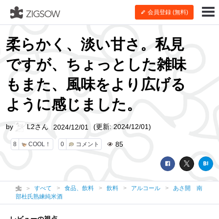
会員登録 (無料)
柔らかく、淡い甘さ。私見
ですが、ちょっとした雑味
もまた、風味をより広げる
ように感じました。
by
L2さん
(更新: 2024/12/01)
2024/12/01
85
8
COOL！
0
コメント
すべて
食品、飲料
飲料
アルコール
あさ開 南
部杜氏熟練純米酒