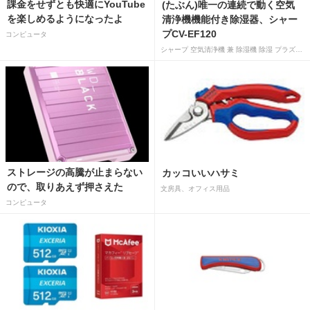
課金をせずとも快適にYouTube
(たぶん)唯一の連続で動く空気
を楽しめるようになったよ
清浄機機能付き除湿器、シャー
プCV-EF120
コンピュータ
シャープ 空気清浄機 兼 除湿機 除湿 プラズマクラスター 7000 除湿 12L 空気清浄 15畳 ホワイト CV-EF120-W
ストレージの高騰が止まらない
カッコいいハサミ
ので、取りあえず押さえた
文房具、オフィス用品
コンピュータ