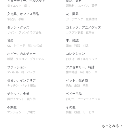
ビューティー、ヘルスケア
食品、飲料
ダイエット
癒し
調味料、スパイス
菓子
文房具、オフィス用品
花、園芸
筆記具
手帳
ガーデニング
観葉植物
タレントグッズ
コミック、アニメグッズ
サイン
ファンクラブ会報
コスプレ衣装
直筆画
音楽
本、雑誌
レコード
思い出の品
漫画
雑誌
小説
CD
ホビー、カルチャー
コレクション
模型
ラジコン
プラモデル
おまけ
ボトルキャップ
ファッション
アクセサリー、時計
アパレル
靴
バッグ
懐中時計
時計用ケース
住まい、インテリア
ペット、生き物
キッチン
ペット用品
魚類
虫類
鳥類
チケット、金券
ベビー用品
興行チケット
割引券
おむつ
セーフティグッズ
不動産
その他
マンション
一戸建て
情報
役務、サービス
もっとみる