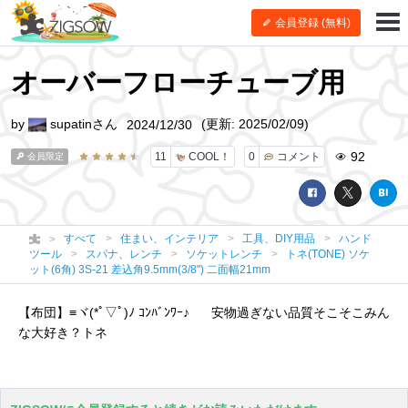
会員登録 (無料)
オーバーフローチューブ用
by
supatinさん
(更新: 2025/02/09)
2024/12/30
92
11
COOL！
0
コメント
会員限定
すべて
住まい、インテリア
工具、DIY用品
ハンド
ツール
スパナ、レンチ
ソケットレンチ
トネ(TONE) ソケ
ット(6角) 3S-21 差込角9.5mm(3/8") 二面幅21mm
【布団】≡ヾ(*ﾟ▽ﾟ)ﾉ ｺﾝﾊﾞﾝﾜｰ♪ 安物過ぎない品質そこそこみん
な大好き？トネ