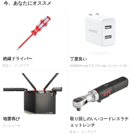
今、あなたにオススメ
絶縁ドライバー
丁度良い
住まい、インテリア
UGREEN usbアダプタ usb コンセント AC式充電器 3.1A PSE認証済み 折りたたみ式プラグ 2ポート
地雷再び
取り回しのいいコードレスラチ
ェットレンチ
コンピュータ
住まい、インテリア