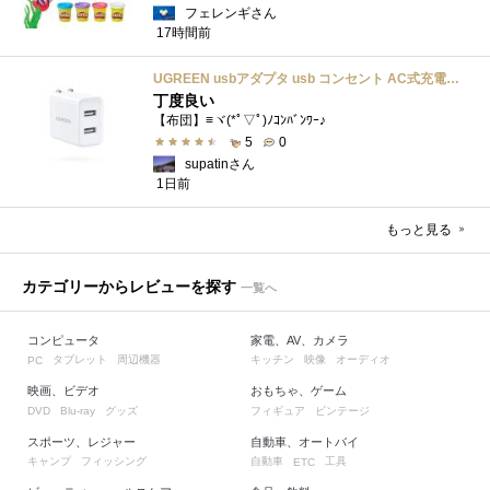
フェレンギさん
17時間前
UGREEN usbアダプタ usb コンセント AC式充電器 3.1A PSE認証済み 折りたたみ式プラグ 2ポート
丁度良い
【布団】≡ヾ(*ﾟ▽ﾟ)ﾉｺﾝﾊﾞﾝﾜｰ♪
5
0
supatinさん
1日前
もっと見る
カテゴリーからレビューを探す
一覧へ
コンピュータ
家電、AV、カメラ
タブレット
周辺機器
キッチン
映像
オーディオ
PC
映画、ビデオ
おもちゃ、ゲーム
グッズ
フィギュア
ビンテージ
DVD
Blu-ray
スポーツ、レジャー
自動車、オートバイ
キャンプ
フィッシング
自動車
工具
ETC