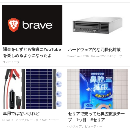
課金をせずとも快適にYouTube
ハードウェア的な冗長化対策
を楽しめるようになったよ
StoreEver LTO6 Ultrium 6250 SASテープドライブ(内蔵型)
コンピュータ
車用ではないけれど
セリアで売ってた鼻腔拡張テー
プ 1つ目 #セリア
POWOXI アップグレード版 7.5W ソーラーバッテリートリクルチャージャーメンテナー 12V ポータブル防水ソーラーパネル トリクル充電キット 車、自動車、オートバイ、ボート、マリン、RV、トレーラー、スノーモービルなど用
ヘルスケア、ビューティー