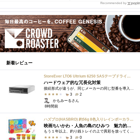
Recommended by
新着レビュー
StoreEver LTO6 Ultrium 6250 SASテープドライブ(内蔵型)
ハードウェア的な冗長化対策
接続形式が違うが、同じメーカーの同じ型番を導入しています。製品としてのレビューは下記の方で行っています。いざ使おうとしたときに故障�...
3
2
かもみーるさん
8時間前
ハズブロ(HASBRO) 約56g 8色入りレインボーカラーのプレイ・ドー、新学期用品、2才以上のプリスクールの子供向け、子供向けのアート&クラフト 粘土 ねんど、こどもの日、子供の日プレゼント
映画ちいかわ・人魚の島のひみつ 魅力的なビラン：セイレーンを造ってみた
もう１年以上、釣り銭トレイの上で異彩を放ってくれたミャクミャクのマグネット 映画ちいかわ人魚の島のひみつを鑑賞後、素敵なビランのセイ...
3
0