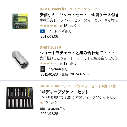
H&H 6.35mm角13PCミニソケットセット
安価なミニソケットセット 金属ケース付き
車載工具もドライバーセットのみ という車が増えてきました。片口スパナなら前の車のモノを置いてあるよ という方がおられるかもしれませ�...
15
0
フェレンギさん
2017/08/06
DNB3-208SP
ショートラチェットと組み合わせて・・・
先日登録したショートラチェットと組み合わせて使おうと思って買ってきました。ピンとくるひとはクルマに詳しいヒトですねｗDEENはファクトリ�...
13
1
infychanさん
(更新: 2015/02/20)
2011/01/30
SIGNET 1/4DR ディープソケットセット 6角 13個組 トレー付 11432 シグネット 工具 6.35mm
1/4ディープソケットセット
1/2,3/8と続いて今度は1/4のディープソケットセットです。こちらも同じくSIGNET製です。4mm,4.5mm,5mm,5.5mm,6mm,7mm,8mm,9mm,10mm,11mm,12mm,13mm,14mm,の13種類のセッ�...
12
0
araragiさん
2024/02/28