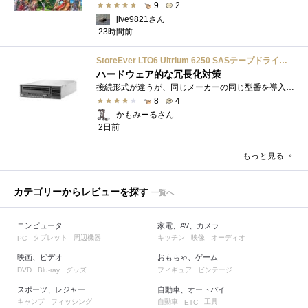
9
2
jive9821さん
23時間前
StoreEver LTO6 Ultrium 6250 SASテープドライブ(内蔵型)
ハードウェア的な冗長化対策
接続形式が違うが、同じメーカーの同じ型番を導入しています。製品としてのレビューは下記の方で行っています。いざ使おうとしたときに故障�...
8
4
かもみーるさん
2日前
もっと見る
カテゴリーからレビューを探す
一覧へ
コンピュータ
家電、AV、カメラ
タブレット
周辺機器
キッチン
映像
オーディオ
PC
映画、ビデオ
おもちゃ、ゲーム
グッズ
フィギュア
ビンテージ
DVD
Blu-ray
スポーツ、レジャー
自動車、オートバイ
キャンプ
フィッシング
自動車
工具
ETC