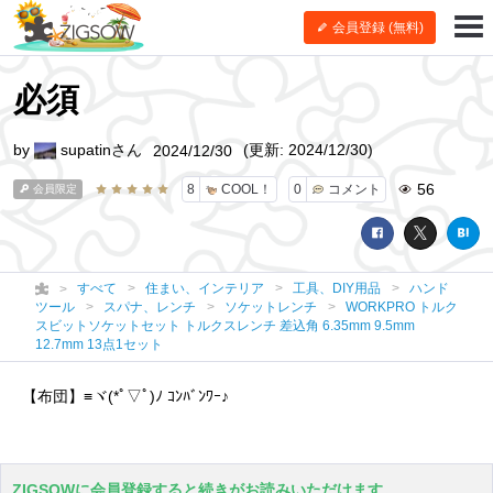
会員登録 (無料)
必須
by
supatinさん
(更新: 2024/12/30)
2024/12/30
56
8
COOL！
0
コメント
会員限定
すべて
住まい、インテリア
工具、DIY用品
ハンド
ツール
スパナ、レンチ
ソケットレンチ
WORKPRO トルク
スビットソケットセット トルクスレンチ 差込角 6.35mm 9.5mm
12.7mm 13点1セット
【布団】≡ヾ(*ﾟ▽ﾟ)ﾉ ｺﾝﾊﾞﾝﾜｰ♪
ZIGSOWに会員登録すると続きがお読みいただけます。