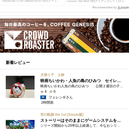
StoreEver LTO6 Ultrium 6250 SASテープドライブ(内蔵型)
Lenovo Tab M10 HD(アイアングレー ) 10.1型 2GB/32GB/WiFi ZA
Recommended by
新着レビュー
犬張り子 土鈴
映画ちいかわ・人魚の島のひみつ セイレーンのモデルは犬だった？
映画ちいかわ人魚の島のひみつ 公開２週目の子どもさんの来場が制限されているレイトショーでも満席でしたし新たにボンドロシールの来場�...
4
0
フェレンギさん
2時間前
空の軌跡 the 1st [Steam版]
ストーリーはそのままにゲームシステムを現代化
シリーズ開始から20年以上経過して、今なおシリーズの完結が見えてこない日本ファルコムのストーリーRPG、「英雄伝説軌跡シリーズ」。シリーズ...