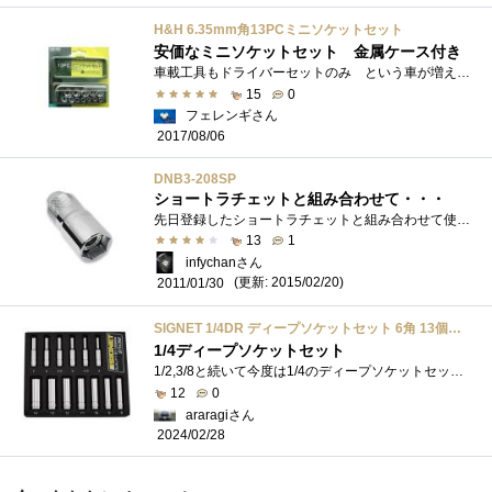
H&H 6.35mm角13PCミニソケットセット
安価なミニソケットセット 金属ケース付き
車載工具もドライバーセットのみ という車が増えてきました。片口スパナなら前の車のモノを置いてあるよ という方がおられるかもしれませ�...
15
0
フェレンギさん
2017/08/06
DNB3-208SP
ショートラチェットと組み合わせて・・・
先日登録したショートラチェットと組み合わせて使おうと思って買ってきました。ピンとくるひとはクルマに詳しいヒトですねｗDEENはファクトリ�...
13
1
infychanさん
(更新: 2015/02/20)
2011/01/30
SIGNET 1/4DR ディープソケットセット 6角 13個組 トレー付 11432 シグネット 工具 6.35mm
1/4ディープソケットセット
1/2,3/8と続いて今度は1/4のディープソケットセットです。こちらも同じくSIGNET製です。4mm,4.5mm,5mm,5.5mm,6mm,7mm,8mm,9mm,10mm,11mm,12mm,13mm,14mm,の13種類のセッ�...
12
0
araragiさん
2024/02/28