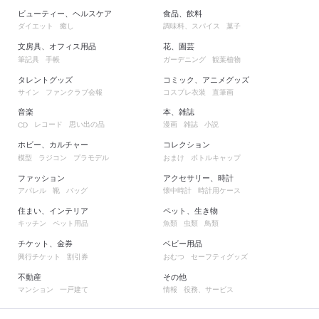
ビューティー、ヘルスケア
食品、飲料
ダイエット
癒し
調味料、スパイス
菓子
文房具、オフィス用品
花、園芸
筆記具
手帳
ガーデニング
観葉植物
タレントグッズ
コミック、アニメグッズ
サイン
ファンクラブ会報
コスプレ衣装
直筆画
音楽
本、雑誌
レコード
思い出の品
漫画
雑誌
小説
CD
ホビー、カルチャー
コレクション
模型
ラジコン
プラモデル
おまけ
ボトルキャップ
ファッション
アクセサリー、時計
アパレル
靴
バッグ
懐中時計
時計用ケース
住まい、インテリア
ペット、生き物
キッチン
ペット用品
魚類
虫類
鳥類
チケット、金券
ベビー用品
興行チケット
割引券
おむつ
セーフティグッズ
不動産
その他
マンション
一戸建て
情報
役務、サービス