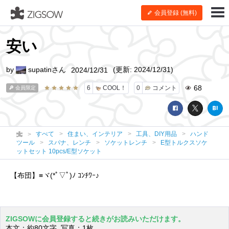
会員登録 (無料)
安い
by
supatinさん
(更新: 2024/12/31)
2024/12/31
68
6
COOL！
0
コメント
会員限定
すべて
住まい、インテリア
工具、DIY用品
ハンド
ツール
スパナ、レンチ
ソケットレンチ
E型トルクスソケ
ットセット 10pcs/E型ソケット
【布団】≡ヾ(*ﾟ▽ﾟ)ﾉ ｺﾝﾁﾜｰ♪
ZIGSOWに会員登録すると続きがお読みいただけます。
本文：約80文字 写真：1枚