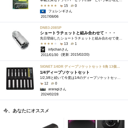
車載工具もドライバーセットのみ という車が増えてきました。片口スパナなら前の車のモノを置いてあるよ という方がおられるかもしれませ�...
15
0
フェレンギさん
2017/08/06
DNB3-208SP
ショートラチェットと組み合わせて・・・
先日登録したショートラチェットと組み合わせて使おうと思って買ってきました。ピンとくるひとはクルマに詳しいヒトですねｗDEENはファクトリ�...
13
1
infychanさん
(更新: 2015/02/20)
2011/01/30
SIGNET 1/4DR ディープソケットセット 6角 13個組 トレー付 11432 シグネット 工具 6.35mm
1/4ディープソケットセット
1/2,3/8と続いて今度は1/4のディープソケットセットです。こちらも同じくSIGNET製です。4mm,4.5mm,5mm,5.5mm,6mm,7mm,8mm,9mm,10mm,11mm,12mm,13mm,14mm,の13種類のセッ�...
12
0
araragiさん
2024/02/28
今、あなたにオススメ