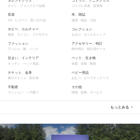
タレントグッズ
コミック、アニメグッズ
サイン
ファンクラブ会報
コスプレ衣装
直筆画
音楽
本、雑誌
レコード
思い出の品
漫画
雑誌
小説
CD
ホビー、カルチャー
コレクション
模型
ラジコン
プラモデル
おまけ
ボトルキャップ
ファッション
アクセサリー、時計
アパレル
靴
バッグ
懐中時計
時計用ケース
住まい、インテリア
ペット、生き物
キッチン
ペット用品
魚類
虫類
鳥類
チケット、金券
ベビー用品
興行チケット
割引券
おむつ
セーフティグッズ
不動産
その他
マンション
一戸建て
情報
役務、サービス
もっとみる