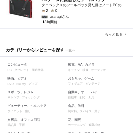
クニペックスのツールバック見た目はノートPCのバックみたい。中には工具を入れるポケットや工具を固定するゴムバンドが付いています。
2
0
araragiさん
18時間前
もっと見る
カテゴリーからレビューを探す
一覧へ
コンピュータ
家電、AV、カメラ
タブレット
周辺機器
キッチン
映像
オーディオ
PC
映画、ビデオ
おもちゃ、ゲーム
グッズ
フィギュア
ビンテージ
DVD
Blu-ray
スポーツ、レジャー
自動車、オートバイ
キャンプ
フィッシング
自動車
工具
ETC
ビューティー、ヘルスケア
食品、飲料
ダイエット
癒し
調味料、スパイス
菓子
文房具、オフィス用品
花、園芸
筆記具
手帳
ガーデニング
観葉植物