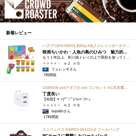
新着レビュー
ハズブロ(HASBRO) 約56g 8色入りレインボーカラーのプレイ・ドー、新学期用品、2才以上のプリスクールの子供向け、子供向けのアート&クラフト 粘土 ねんど、こどもの日、子供の日プレゼント
映画ちいかわ・人魚の島のひみつ 魅力的なビラン：セイレーンを造ってみた
もう１年以上、釣り銭トレイの上で異彩を放ってくれたミャクミャクのマグネット 映画ちいかわ人魚の島のひみつを鑑賞後、素敵なビランのセイ...
2
0
フェレンギさん
7時間前
UGREEN usbアダプタ usb コンセント AC式充電器 3.1A PSE認証済み 折りたたみ式プラグ 2ポート
丁度良い
【布団】≡ヾ(*ﾟ▽ﾟ)ﾉｺﾝﾊﾞﾝﾜｰ♪
2
0
supatinさん
17時間前
クニペックス KNIPEX 002111LE ツールバッグ
PCケースに擬態したツールバック