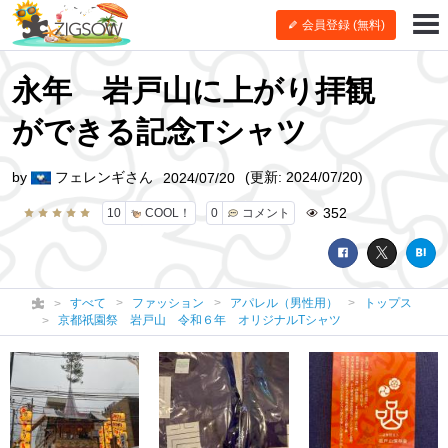
会員登録 (無料)
永年 岩戸山に上がり拝観
ができる記念Tシャツ
by
フェレンギさん
(更新: 2024/07/20)
2024/07/20
352
10
COOL！
0
コメント
すべて
ファッション
アパレル（男性用）
トップス
京都祇園祭 岩戸山 令和６年 オリジナルTシャツ