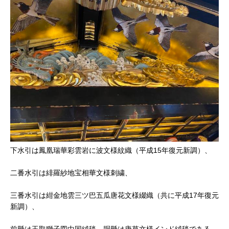
下水引は鳳凰瑞華彩雲岩に波文様紋織（平成15年復元新調）、
二番水引は緋羅紗地宝相華文様刺繍、
三番水引は紺金地雲三ツ巴五瓜唐花文様綴織（共に平成17年復元
新調）、