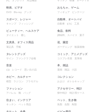
タブレット
周辺機器
キッチン
映像
オーディオ
PC
映画、ビデオ
おもちゃ、ゲーム
グッズ
フィギュア
ビンテージ
DVD
Blu-ray
スポーツ、レジャー
自動車、オートバイ
キャンプ
フィッシング
自動車
工具
ETC
ビューティー、ヘルスケア
食品、飲料
ダイエット
癒し
調味料、スパイス
菓子
文房具、オフィス用品
花、園芸
筆記具
手帳
ガーデニング
観葉植物
タレントグッズ
コミック、アニメグッズ
サイン
ファンクラブ会報
コスプレ衣装
直筆画
音楽
本、雑誌
レコード
思い出の品
漫画
雑誌
小説
CD
ホビー、カルチャー
コレクション
模型
ラジコン
プラモデル
おまけ
ボトルキャップ
ファッション
アクセサリー、時計
アパレル
靴
バッグ
懐中時計
時計用ケース
住まい、インテリア
ペット、生き物
キッチン
ペット用品
魚類
虫類
鳥類
チケット、金券
ベビー用品