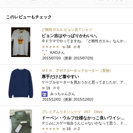
このレビューもチェック
ど根性ガエル ピョン吉Ｔシャツ
ピョン吉はやっぱりかわいい。
今ドラマでやってますね。『ど根性ガエル』なんかなつかしい。 私がまだ小さいときに（笑）親に買ってもらったの思い出しました。でも１回着...
34
8
KAOさん
(更新: 2015/07/20)
2015/07/20
ＭＥＮ アゼクルーネックセーター（長袖）
厚手だけど着やすい
ケーブルセーターを買おうかと思ってましたが、アゼクルーネックセーターの方にしちゃいました。ユニクロにしては、少し厚手のタイプですね�...
19
0
みっちゃんさん
(更新: 2015/12/02)
2015/12/02
プレミアムリネンシャツ 057 Olive
ドーベン・ウルフ仕様なかっこ良いワイシャツです。
デニムにスゲー似合うんじゃないかなって思う、ドーベン・ウルフ仕様なかっこ良いワイシャツです。量産型ザク仕様っていうのもokだ。おれはそ...
18
2