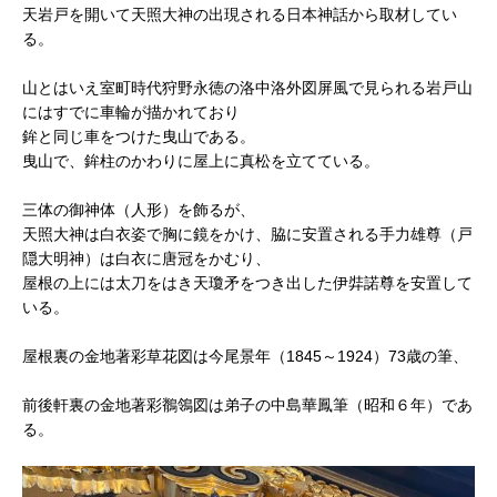
天岩戸を開いて天照大神の出現される日本神話から取材してい
る。
山とはいえ室町時代狩野永徳の洛中洛外図屏風で見られる岩戸山
にはすでに車輪が描かれており
鉾と同じ車をつけた曳山である。
曳山で、鉾柱のかわりに屋上に真松を立てている。
三体の御神体（人形）を飾るが、
天照大神は白衣姿で胸に鏡をかけ、脇に安置される手力雄尊（戸
隠大明神）は白衣に唐冠をかむり、
屋根の上には太刀をはき天瓊矛をつき出した伊弉諾尊を安置して
いる。
屋根裏の金地著彩草花図は今尾景年（1845～1924）73歳の筆、
前後軒裏の金地著彩鶺鴒図は弟子の中島華鳳筆（昭和６年）であ
る。