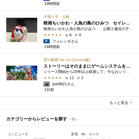
19時間前
犬張り子 土鈴
映画ちいかわ・人魚の島のひみつ セイレーンのモデルは犬だった？
映画ちいかわ人魚の島のひみつ 公開２週目の子どもさんの来場が制限されているレイトショーでも満席でしたし新たにボンドロシールの来場�...
6
0
フェレンギさん
24時間前
空の軌跡 the 1st [Steam版]
ストーリーはそのままにゲームシステムを現代化
シリーズ開始から20年以上経過して、今なおシリーズの完結が見えてこない日本ファルコムのストーリーRPG、「英雄伝説軌跡シリーズ」。シリーズ...
11
2
jive9821さん
2日前
もっと見る
カテゴリーからレビューを探す
一覧へ
コンピュータ
家電、AV、カメラ