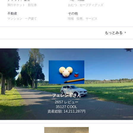
興行チケット
割引券
おむつ
セーフティグッズ
不動産
その他
マンション
一戸建て
情報
役務、サービス
もっとみる
フェレンギさん
2657 レビュー
35127 COOL
資産総額: 14,211,287円