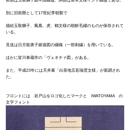
前懸は玉取獅子図中国絨毯、胴懸は唐草文様インド絨毯である。
別に旧前懸として17世紀李朝製で
描絵玉取獅子、鳳凰、虎、鶴文様の朝鮮毛綴のものが保存されて
いる。
見送は日月龍唐子嬉遊図の綴織（一部刺繍）を用いている。
ほかに皆川泰蔵作の「ヴェネチァ図」がある。
また、平成23年には天井幕「白茶地五彩瑞雲文様」が新調され
た。
フロントには 岩戸山をロゴ化したマークと IWATOYAMA の
文字フォント