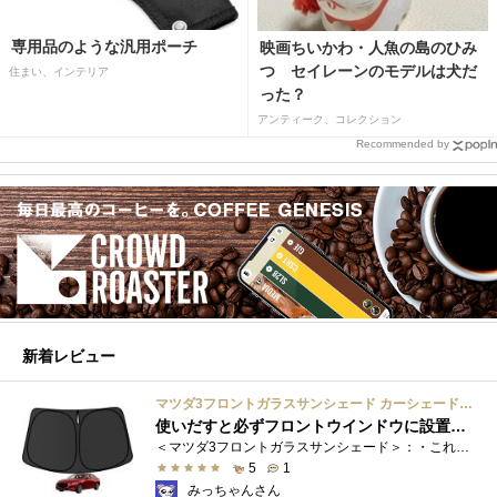
専用品のような汎用ポーチ
映画ちいかわ・人魚の島のひみ
つ セイレーンのモデルは犬だ
住まい、インテリア
った？
アンティーク、コレクション
Recommended by
新着レビュー
マツダ3フロントガラスサンシェード カーシェード 車用 フロントウィンドウさんしえーど 遮光 断熱 カスタムパーツ 車種専用設計 折り畳み式 取付簡単 収納袋付き
使いだすと必ずフロントウインドウに設置する習慣がつきます
＜マツダ3フロントガラスサンシェード＞：・これまで使用していたサンシェードでも使用できるのですが、車内に蛇腹に畳んだサンシェード は�...
5
1
みっちゃんさん