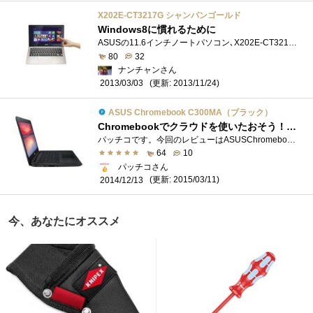
X202E-CT3217G シャンパンゴールド
Windows8に慣れるために
ASUSの11.6インチノートパソコン､X202E-CT3217Gです｡色はシャンパンゴールド｡仕様は以上ですが､使用感は後述します｡色はシャンパンゴールドと�...
80
32
ナンチャンさん
(更新: 2013/11/24)
2013/03/03
ASUS Chromebook C300MA（ブラック）
Chromebookでクラウドを使いたおそう！（for Business）
パッチコです。今回のレビューはASUSChromebookC300MA(ブラック)です。世界で最も大きなクラウドサービスを展開するGoogle社の開発したChromeOSを搭載し�...
64
10
パッチコさん
(更新: 2015/03/11)
2014/12/13
今、あなたにオススメ