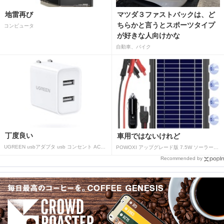
地雷再び
マツダ３ファストバックは、ど
ちらかと言うとスポーツタイプ
コンピュータ
が好きな人向けかな
自動車、バイク
丁度良い
車用ではないけれど
UGREEN usbアダプタ usb コンセント AC式充電器 3.1A PSE認証済み 折りたたみ式プラグ 2ポート
POWOXI アップグレード版 7.5W ソーラーバッテリートリクルチャージャーメンテナー 12V ポータブル防水ソーラーパネル トリクル充電キット 車、自動車、オートバイ、ボート、マリン、RV、トレーラー、スノーモービルなど用
Recommended by