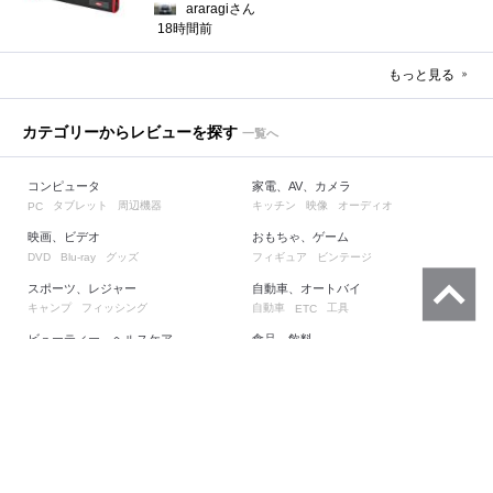
araragiさん
18時間前
もっと見る
カテゴリーからレビューを探す
一覧へ
コンピュータ
家電、AV、カメラ
タブレット
周辺機器
キッチン
映像
オーディオ
PC
映画、ビデオ
おもちゃ、ゲーム
グッズ
フィギュア
ビンテージ
DVD
Blu-ray
スポーツ、レジャー
自動車、オートバイ
キャンプ
フィッシング
自動車
工具
ETC
ビューティー、ヘルスケア
食品、飲料
ダイエット
癒し
調味料、スパイス
菓子
文房具、オフィス用品
花、園芸
筆記具
手帳
ガーデニング
観葉植物
タレントグッズ
コミック、アニメグッズ
サイン
ファンクラブ会報
コスプレ衣装
直筆画
音楽
本、雑誌