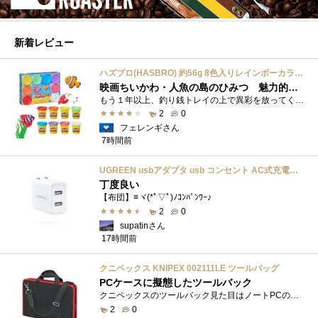
新着レビュー
ハズブロ(HASBRO) 約56g 8色入りレインボーカラーのプレイ・ドー、新学期用品、2才以上のプリスクールの子供向け、子供向けのアート&クラフト 粘土 ねんど、こどもの日、子供の日プレゼント
映画ちいかわ・人魚の島のひみつ 魅力的なビラン：セイレーンを造ってみた
もう１年以上、釣り銭トレイの上で異彩を放ってくれたミャクミャクのマグネット 映画ちいかわ人魚の島のひみつを鑑賞後、素敵なビランのセイ...
2
0
フェレンギさん
7時間前
UGREEN usbアダプタ usb コンセント AC式充電器 3.1A PSE認証済み 折りたたみ式プラグ 2ポート
丁度良い
【布団】≡ヾ(*ﾟ▽ﾟ)ﾉｺﾝﾊﾞﾝﾜｰ♪
2
0
supatinさん
17時間前
クニペックス KNIPEX 002111LE ツールバッグ
PCケースに擬態したツールバック
クニペックスのツールバック見た目はノートPCのバックみたい。中には工具を入れるポケットや工具を固定するゴムバンドが付いています。
2
0