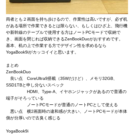
両者とも２画面を持ち歩けるので、作業性は高いですが、必ず机
がある場所で作業できるとは限らない、もしくはひざ上、飛行機
や新幹線のテーブルで使用する方はノートPCモードで収納で
き、画面を閉じれば収納できるZenBookDuoがおすすめです。
基本、机の上で作業する方でデザイン性を求めるなら
YogaBook9iがカッコイイと思います。
まとめ
ZenBookDuo
良い点 CoreUltra9搭載（35Wだけど）、メモリ32GB、
SSD1TBと申し分ないスペック
HDMI、Type-A、イヤホンジャックがあるので普通の
端子がそろっている
ノートPCモードが普通のノートPCとして使える
悪い点 横2画面時の違和感が大きい、ノートPCモードが本体
側が分厚いので古臭く感じる
YogaBook9i