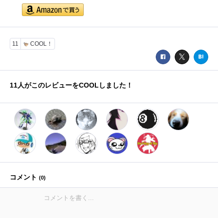
11
COOL！
11
人がこのレビューをCOOLしました！
コメント
(
0
)