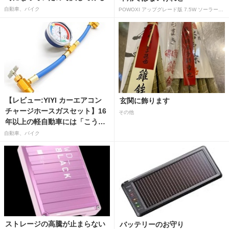
自動車、バイク
POWOXI アップグレード版 7.5W ソーラーバッテリートリクルチャージャーメンテナー 12V ポータブル防水ソーラーパネル トリクル充電キット 車、自動車、オートバイ、ボート、マリン、RV、トレーラー、スノーモービルなど用
【レビュー:YIYI カーエアコン
玄関に飾ります
チャージホースガスセット】16
その他
年以上の軽自動車には「こうか
はばつぐんだ」が…
自動車、バイク
ストレージの高騰が止まらない
バッテリーのお守り