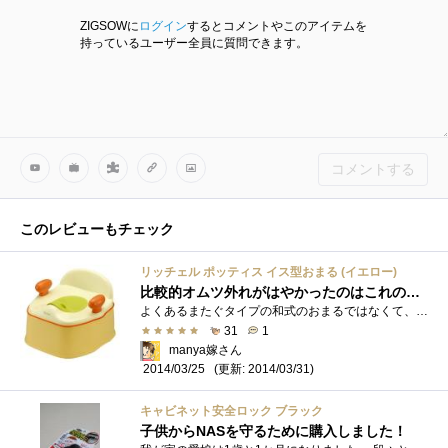
ZIGSOWに
ログイン
するとコメントやこのアイテムを
持っているユーザー全員に質問できます。
コメントする
このレビューもチェック
リッチェル ポッティス イス型おまる (イエロー)
比較的オムツ外れがはやかったのはこれのおかげだと思います。
よくあるまたぐタイプの和式のおまるではなくて、洋式タイプのおまるです。家のトイレは洋式だし、外出先でもだいたいが洋式トイレ。だった�...
31
1
manya嫁さん
(更新: 2014/03/31)
2014/03/25
キャビネット安全ロック ブラック
子供からNASを守るために購入しました！