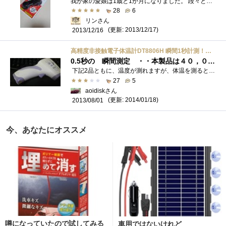
我が家の愛娘は1歳と1か月になりました。 段々と知恵がつき好奇心が大きくなってきました。 ドンドンテレビのモニターを触る触る。 その下�...
28
6
リンさん
(更新: 2013/12/17)
2013/12/16
高精度非接触電子体温計DT8806H 瞬間1秒計測！触れずに検温！高性能、高精度なのに簡単！【輸入品】【日本語説明書付き】
0.5秒の 瞬間測定 ・・本製品は４０，０００回の使用に耐えるように設計、想定されています
下記2品ともに、温度が測れますが、体温を測るとは謳ってはいないので、ちょっとどうかなって思って体温が測れるのがほしい、それも それ�...
27
5
aoidiskさん
(更新: 2014/01/18)
2013/08/01
今、あなたにオススメ
噂になっていたので試してみる
車用ではないけれど