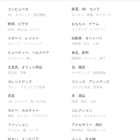
コンピュータ
家電、AV、カメラ
タブレット
周辺機器
キッチン
映像
オーディオ
PC
映画、ビデオ
おもちゃ、ゲーム
グッズ
フィギュア
ビンテージ
DVD
Blu-ray
スポーツ、レジャー
自動車、オートバイ
キャンプ
フィッシング
自動車
工具
ETC
ビューティー、ヘルスケア
食品、飲料
ダイエット
癒し
調味料、スパイス
菓子
文房具、オフィス用品
花、園芸
筆記具
手帳
ガーデニング
観葉植物
タレントグッズ
コミック、アニメグッズ
サイン
ファンクラブ会報
コスプレ衣装
直筆画
音楽
本、雑誌
レコード
思い出の品
漫画
雑誌
小説
CD
ホビー、カルチャー
コレクション
模型
ラジコン
プラモデル
おまけ
ボトルキャップ
ファッション
アクセサリー、時計
アパレル
靴
バッグ
懐中時計
時計用ケース
住まい、インテリア
ペット、生き物