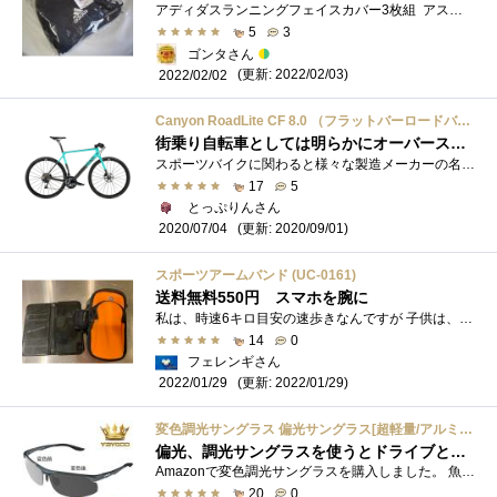
アディダスランニングフェイスカバー3枚組 アスリート向けに開発されたアディダスのフェイスカバー。マスクでは無く、あくまでフェイスカバ...
5
3
ゴンタさん
(更新: 2022/02/03)
2022/02/02
Canyon RoadLite CF 8.0 （フラットバーロードバイク）
街乗り自転車としては明らかにオーバースペック、だがそれでいい。
スポーツバイクに関わると様々な製造メーカーの名前を耳にします。 ブリジストン、TREK、Pinarello、ジャイアント、BMC、スペシャライズド、 �...
17
5
とっぷりんさん
(更新: 2020/09/01)
2020/07/04
スポーツアームバンド (UC-0161)
送料無料550円 スマホを腕に
私は、時速6キロ目安の速歩きなんですが 子供は、ジョギングペース ふたりともスマホを携帯しますが、 ウォーキングペースなら気にならない�...
14
0
フェレンギさん
(更新: 2022/01/29)
2022/01/29
変色調光サングラス 偏光サングラス[超軽量/アルミニウム・マグネシウム合金材] 男女兼用 スポーツサングラス 紫外線感知 UV400 釣り ドライブアウトドア 登山 自転車 ゴルフ 運転 変色 調光グラス (変色調光レンズ)
偏光、調光サングラスを使うとドライブと釣りが快適になります。ただいま釣りは自粛中です。3月に使用し魚がよく見えました（笑）
Amazonで変色調光サングラスを購入しました。 魚釣りで、水面のギラギラを軽減して、できれば水中の様子が見れたら良いなと思い購入しました。...
20
0