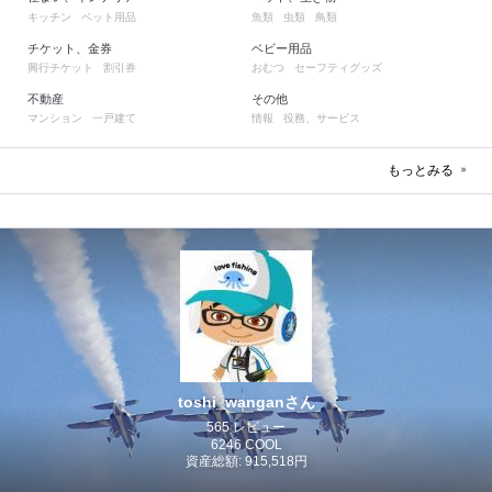
キッチン
ペット用品
魚類
虫類
鳥類
チケット、金券
ベビー用品
興行チケット
割引券
おむつ
セーフティグッズ
不動産
その他
マンション
一戸建て
情報
役務、サービス
もっとみる
toshi_wanganさん
565 レビュー
6246 COOL
資産総額: 915,518円