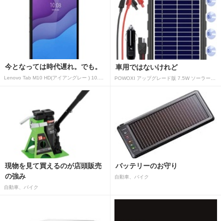
今となっては時代遅れ。でも。
車用ではないけれど
Lenovo Tab M10 HD(アイアングレー ) 10.1型 2GB/32GB/WiFi ZA
POWOXI アップグレード版 7.5W ソーラーバッテリートリクルチャージャーメンテナー 12V ポータブル防水ソーラーパネル トリクル充電キット 車、自動車、オートバイ、ボート、マリン、RV、トレーラー、スノーモービルなど用
現物を見て買えるのが店頭販売
バッテリーのお守り
の強み
自動車、バイク
自動車、バイク