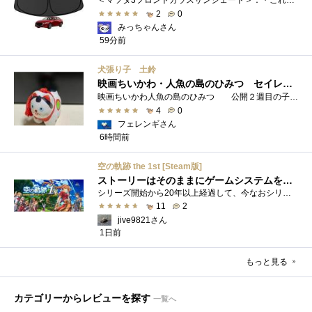
2
0
みっちゃんさん
59分前
犬張り子 土鈴
映画ちいかわ・人魚の島のひみつ セイレーンのモデルは犬だった？
映画ちいかわ人魚の島のひみつ 公開２週目の子どもさんの来場が制限されているレイトショーでも満席でしたし新たにボンドロシールの来場�...
4
0
フェレンギさん
6時間前
空の軌跡 the 1st [Steam版]
ストーリーはそのままにゲームシステムを現代化
シリーズ開始から20年以上経過して、今なおシリーズの完結が見えてこない日本ファルコムのストーリーRPG、「英雄伝説軌跡シリーズ」。シリーズ...
11
2
jive9821さん
1日前
もっと見る
カテゴリーからレビューを探す
一覧へ