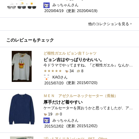
みっちゃんさん
(更新: 2020/04/19)
2020/04/19
他のコレクションを見る
このレビューもチェック
ど根性ガエル ピョン吉Ｔシャツ
ピョン吉はやっぱりかわいい。
今ドラマでやってますね。『ど根性ガエル』なんかなつかしい。 私がまだ小さいときに（笑）親に買ってもらったの思い出しました。でも１回着...
34
8
KAOさん
(更新: 2015/07/20)
2015/07/20
ＭＥＮ アゼクルーネックセーター（長袖）
厚手だけど着やすい
ケーブルセーターを買おうかと思ってましたが、アゼクルーネックセーターの方にしちゃいました。ユニクロにしては、少し厚手のタイプですね�...
19
0
みっちゃんさん
(更新: 2015/12/02)
2015/12/02