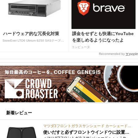
ハードウェア的な冗長化対策
課金をせずとも快適にYouTube
を楽しめるようになったよ
StoreEver LTO6 Ultrium 6250 SASテープドライブ(内蔵型)
コンピュータ
Recommended by
新着レビュー
マツダ3フロントガラスサンシェード カーシェード 車用 フロントウィンドウさんしえーど 遮光 断熱 カスタムパーツ 車種専用設計 折り畳み式 取付簡単 収納袋付き
使いだすと必ずフロントウインドウに設置する習慣がつきます
＜マツダ3フロントガラスサンシェード＞：・これまで使用していたサンシェードでも使用できるのですが、車内に蛇腹に畳んだサンシェード は�...