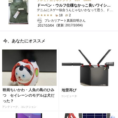
プレミアムリネンシャツ 057 Olive
ドーベン・ウルフ仕様なかっこ良いワイシャツです。
デニムにスゲー似合うんじゃないかなって思う、ドーベン・ウルフ仕様なかっこ良いワイシャツです。量産型ザク仕様っていうのもokだ。おれはそ...
18
2
プレカリアート真面目明さん
(更新: 2017/10/04)
2017/10/04
今、あなたにオススメ
映画ちいかわ・人魚の島のひみ
地雷再び
つ セイレーンのモデルは犬だ
コンピュータ
った？
アンティーク、コレクション