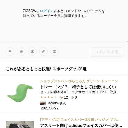
ZIGSOWに
ログイン
するとコメントやこのアイテムを
持っているユーザー全員に質問できます。
コメントする
これがあるともっと快適! スポーツグッズ6選
ショップジャパン ゆらころん グリーン トレーニング 腹筋 ながら運動 東急スポーツオアシス監修 【正規品】 約 横幅309mm×高さ390mm×奥行615mm YCN001AM
トレーニング？ 椅子としては使いにくい
セット内容本体×1、エクササイズガイド×1、取扱説明書×1サイズ約横幅309mm×奥行615mm×高さ390mm重量約3.7kg仕様耐荷重：100kg材質ポリウレタン、鉄、...
12
0
aoidiskさん
2021/05/22
[アディダス] フェイスカバー 3枚組 バッジ オブ スポーツ メンズ RF495 ブラック/ブラック/ブラック(HE6944) 2XO
アスリート向け adidasフェイスカバーは使い分ければ重宝する！