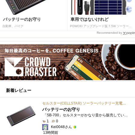
バッテリーのお守り
車用ではないけれど
自動車、バイク
POWOXI アップグレード版 7.5W ソーラーバッテリートリクルチャージャーメンテナー 12V ポータブル防水ソーラーパネル トリクル充電キット 車、自動車、オートバイ、ボート、マリン、RV、トレーラー、スノーモービルなど用
Recommended by
新着レビュー
セルスター(CELLSTAR) ソーラーバッテリー充電器 SB-700 DC12V専用
バッテリーのお守り
「SB-700」セルスターがかなり昔から販売しているソーラーチャージャーです。ガッツリ充電する用ではなく待機電力(暗電流って言うらしい)対策�...
1
0
Kei0048さん
13時間前