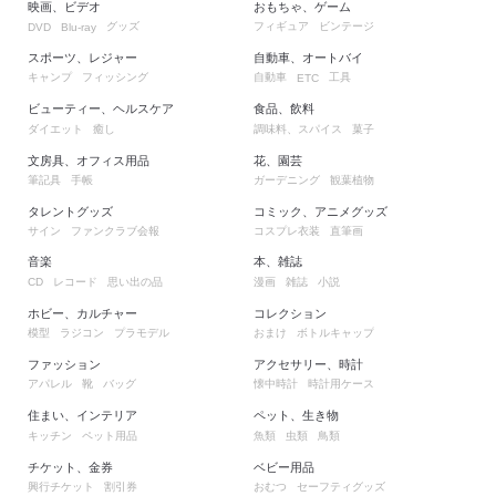
映画、ビデオ
おもちゃ、ゲーム
グッズ
フィギュア
ビンテージ
DVD
Blu-ray
スポーツ、レジャー
自動車、オートバイ
キャンプ
フィッシング
自動車
工具
ETC
ビューティー、ヘルスケア
食品、飲料
ダイエット
癒し
調味料、スパイス
菓子
文房具、オフィス用品
花、園芸
筆記具
手帳
ガーデニング
観葉植物
タレントグッズ
コミック、アニメグッズ
サイン
ファンクラブ会報
コスプレ衣装
直筆画
音楽
本、雑誌
レコード
思い出の品
漫画
雑誌
小説
CD
ホビー、カルチャー
コレクション
模型
ラジコン
プラモデル
おまけ
ボトルキャップ
ファッション
アクセサリー、時計
アパレル
靴
バッグ
懐中時計
時計用ケース
住まい、インテリア
ペット、生き物
キッチン
ペット用品
魚類
虫類
鳥類
チケット、金券
ベビー用品
興行チケット
割引券
おむつ
セーフティグッズ