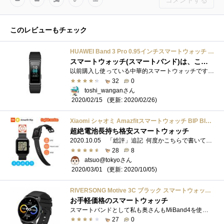
コメントする
このレビューもチェック
HUAWEI Band 3 Pro 0.95インチスマートウォッチ ブラックGPS内蔵 5気圧耐水 iOS/Android対応 Band 3 Pro/Black 【日本正規代理店品】
スマートウォッチ(スマートバンド)は、こうあるべきという、見本的端末
以前購入し使っている中華的スマートウォッチですが、歩数管理には役立っているのですが、正直言って、それだけです(^^; 心拍数はカロリー消�...
32
0
toshi_wanganさん
(更新: 2020/02/26)
2020/02/15
Xiaomi シャオミ Amazfitスマートウォッチ BIP BIT PACE Lite 32g超薄型スクリーン1.28 引き続き45日間使用するgps、トラック、屋外/屋内ラン、乗り、ウォーキング、睡眠と履歴データIP68 (白)
超絶電池長持ち格安スマートウォッチ
2020.10.05 「総評」追記 何度かこちらで書いていますが、Pebbleの買収により スマートウォッチ難民になって久しいですが、見た目とそこそこの�...
28
8
atsuo@tokyoさん
(更新: 2020/10/05)
2020/03/01
RIVERSONG Motive 3C ブラック スマートウォッチ 1.28インチHD画面 IP68防水 日本語·iPhone/Android対応
お手軽価格のスマートウォッチ
スマートバンドとして私も奥さんもMiBand4を使用しています。基本的にはスマホに届いた通知が読めればいいやという感覚で導入したので、MiBandは�...
27
0