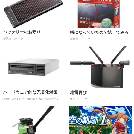
バッテリーのお守り
噂になっていたので試してみる
自動車、バイク
自動車、バイク
ハードウェア的な冗長化対策
地雷再び
StoreEver LTO6 Ultrium 6250 SASテープドライブ(内蔵型)
コンピュータ