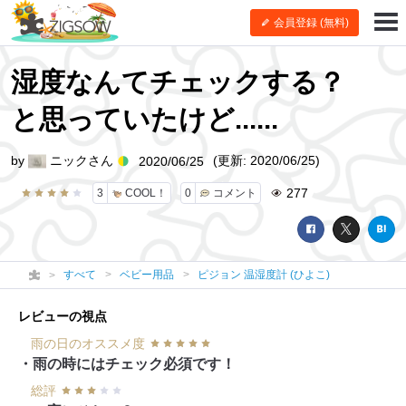
会員登録 (無料)
湿度なんてチェックする？
と思っていたけど......
by
ニックさん
(更新: 2020/06/25)
2020/06/25
277
3
COOL！
0
コメント
すべて
ベビー用品
ピジョン 温湿度計 (ひよこ)
レビューの視点
雨の日のオススメ度
・雨の時にはチェック必須です！
総評