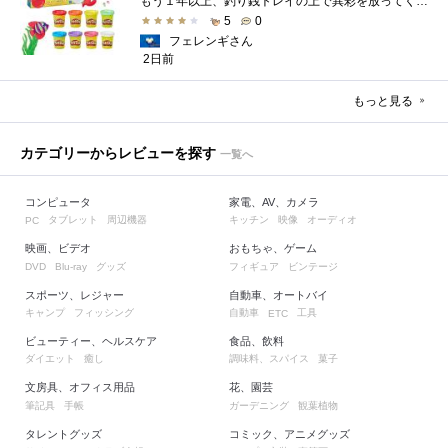
もう１年以上、釣り銭トレイの上で異彩を放ってくれたミャクミャクのマグネット 映画ちいかわ人魚の島のひみつを鑑賞後、素敵なビランのセイ...
5
0
フェレンギさん
2日前
もっと見る
カテゴリーからレビューを探す
一覧へ
コンピュータ
家電、AV、カメラ
タブレット
周辺機器
キッチン
映像
オーディオ
PC
映画、ビデオ
おもちゃ、ゲーム
グッズ
フィギュア
ビンテージ
DVD
Blu-ray
スポーツ、レジャー
自動車、オートバイ
キャンプ
フィッシング
自動車
工具
ETC
ビューティー、ヘルスケア
食品、飲料
ダイエット
癒し
調味料、スパイス
菓子
文房具、オフィス用品
花、園芸
筆記具
手帳
ガーデニング
観葉植物
タレントグッズ
コミック、アニメグッズ