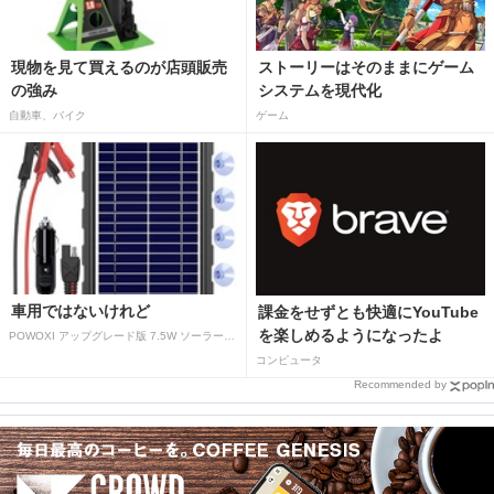
現物を見て買えるのが店頭販売
ストーリーはそのままにゲーム
の強み
システムを現代化
自動車、バイク
ゲーム
車用ではないけれど
課金をせずとも快適にYouTube
を楽しめるようになったよ
POWOXI アップグレード版 7.5W ソーラーバッテリートリクルチャージャーメンテナー 12V ポータブル防水ソーラーパネル トリクル充電キット 車、自動車、オートバイ、ボート、マリン、RV、トレーラー、スノーモービルなど用
コンピュータ
Recommended by