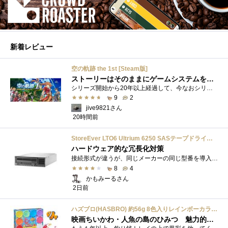
新着レビュー
空の軌跡 the 1st [Steam版]
ストーリーはそのままにゲームシステムを現代化
シリーズ開始から20年以上経過して、今なおシリーズの完結が見えてこない日本ファルコムのストーリーRPG、「英雄伝説軌跡シリーズ」。シリーズ...
9
2
jive9821さん
20時間前
StoreEver LTO6 Ultrium 6250 SASテープドライブ(内蔵型)
ハードウェア的な冗長化対策
接続形式が違うが、同じメーカーの同じ型番を導入しています。製品としてのレビューは下記の方で行っています。いざ使おうとしたときに故障�...
8
4
かもみーるさん
2日前
ハズブロ(HASBRO) 約56g 8色入りレインボーカラーのプレイ・ドー、新学期用品、2才以上のプリスクールの子供向け、子供向けのアート&クラフト 粘土 ねんど、こどもの日、子供の日プレゼント
映画ちいかわ・人魚の島のひみつ 魅力的なビラン：セイレーンを造ってみた