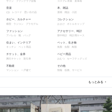
サイン
ファンクラブ会報
コスプレ衣装
直筆画
音楽
本、雑誌
レコード
思い出の品
漫画
雑誌
小説
CD
ホビー、カルチャー
コレクション
模型
ラジコン
プラモデル
おまけ
ボトルキャップ
ファッション
アクセサリー、時計
アパレル
靴
バッグ
懐中時計
時計用ケース
住まい、インテリア
ペット、生き物
キッチン
ペット用品
魚類
虫類
鳥類
チケット、金券
ベビー用品
興行チケット
割引券
おむつ
セーフティグッズ
不動産
その他
マンション
一戸建て
情報
役務、サービス
もっとみる