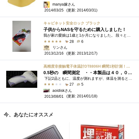
manya嫁さん
(更新: 2014/03/31)
2014/03/25
キャビネット安全ロック ブラック
子供からNASを守るために購入しました！
我が家の愛娘は1歳と1か月になりました。 段々と知恵がつき好奇心が大きくなってきました。 ドンドンテレビのモニターを触る触る。 その下�...
28
6
リンさん
(更新: 2013/12/17)
2013/12/16
高精度非接触電子体温計DT8806H 瞬間1秒計測！触れずに検温！高性能、高精度なのに簡単！【輸入品】【日本語説明書付き】
0.5秒の 瞬間測定 ・・本製品は４０，０００回の使用に耐えるように設計、想定されています
下記2品ともに、温度が測れますが、体温を測るとは謳ってはいないので、ちょっとどうかなって思って体温が測れるのがほしい、それも それ�...
27
5
aoidiskさん
(更新: 2014/01/18)
2013/08/01
今、あなたにオススメ