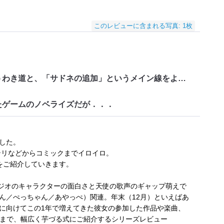
このレビューに含まれる写真: 1枚
・登場人物のイントロデュースと言うわき道と、「サドネの追加」というメイン線をよく両立させている
たゲームのノベライズだが．．．
した。
テリなどからコミックまでイロイロ。
をご紹介していきます。
ebラジオのキャラクターの面白さと天使の歌声のギャップ萌えで
ん／ぺっちゃん／あやっぺ）関連。年末（12月）といえばあ
に向けてこの1年で増えてきた彼女の参加した作品や楽曲、
品まで、幅広く芋づる式にご紹介するシリーズレビュー