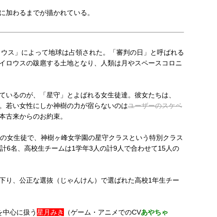
に加わるまでが描かれている。
イロウス」によって地球は占領された。「審判の日」と呼ばれる
イロウスの跋扈する土地となり、人類は月やスペースコロニ
ているのが、「星守」とよばれる女生徒達。彼女たちは、
。若い女性にしか神樹の力が宿らないのは
ユーザーのスケベ
本古来からのお約束。
での女生徒で、神樹ヶ峰女学園の星守クラスという特別クラス
計6名、高校生チームは1学年3人の計9人で合わせて15人の
下り、公正な選抜（じゃんけん）で選ばれた高校1年生チー
を中心に扱う
星月みき
（ゲーム・アニメでのCV
あやちゃ