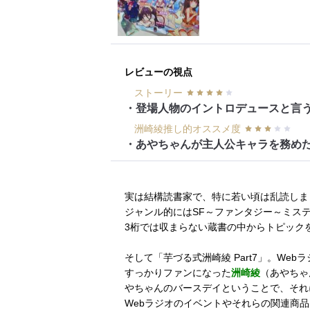
レビューの視点
ストーリー
洲崎綾推し的オススメ度
・あやちゃんが主人公キャラを務め
実は結構読書家で、特に若い頃は乱読しま
ジャンル的にはSF～ファンタジー～ミス
3桁では収まらない蔵書の中からトピック
そして「芋づる式洲崎綾 Part7」。W
すっかりファンになった
洲崎綾
（あやちゃ
やちゃんのバースデイということで、それ
Webラジオのイベントやそれらの関連商