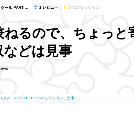
1 レビュー
0
気になってる人
lieve (ファンタジア文庫)
兼ねるので、ちょっと
収などは見事
iews
クール PART.1 Believe (ファンタジア文庫)