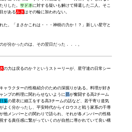
たりした。
サドネ
に対する疑いも解けて帰還した二人。そこ
目がある
みき
はその輪に加われない。
れた。「まさかこれは・・・神樹の力か！？」新しい星守と
のが分かったのは、その翌日だった．．．。
き
の力は戻るのか？というストーリーが、星守達の日常シー
キャラクターの性格紹介のための深掘りがある。料理が好き
ャンプの料理に関わらせないように
昴
が奮闘する高2チーム
日葉
の星衣に細工をする高3チームの話など、若干寄り道気
がよく分かったし、平安時代からイロウスと戦う家系の千導
が他メンバーとの関わりで語られ、それが各メンバーの性格
視する責任感に繋がっていくのが自然に導かれていて良い構