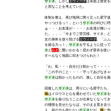
サドネ
。しかし
エヴィーナ
は表面上彼女を
と邪なことを考えていた。
体制を整え、再び地球に降り立った星守達
やっつけるっ！」という
サドネ
の叫びに呼
ぁ・・・お友達が・・・・お友達が痛いっ
た。．．．「今までご苦労様、サドネ」と
女の身体を放り投げる
エヴィーナ
。「ふふ
を操る力っ！」
サドネ
を守るように従って
ネ
と
みき
に襲いかかる！思わず星衣を使い
すべもなく地面に叩きつけられた！
「わ、私・・・自分だけ助かって・・・・
「この子のこと・・・・守ってあげなきゃ
サドネ
は助かったものの、激しく自分を責
回復した
サドネ
は、周りにいる星守たち、
楓
はイロウスと心を通わせていた
サドネ
を
サドネ
を振り払うことが出来なくなってき
の憧憬を見せたならば、そのまま置き去り
人。何の力も持たない
サドネ
だが、
楓
に危