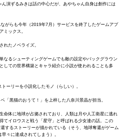
ゃん演ずるみきは話の中心だが、あやちゃん自身は創作には
ながらも今年（2019年7月）サービスを終了したゲームアプ
アミックス。
されたノベライズ。
単なるシューティングゲームでも敵の設定やバックグラウン
としての世界構築とキャラ紹介に小説が使われることも多
ストーリーを小説化したモノ（らしい）。
ラノベ「黒猫のおうて！」を上梓した八奈川景晶が担当。
生命体に地球が占拠されており、人類は月や人工衛星に逃れ
得てイロウスと戦う「星守」と呼ばれる少女達の話。この
球を奪還するストーリーが描かれている（そう、地球奪還がゲーム
は早々に達成されてしまう）。