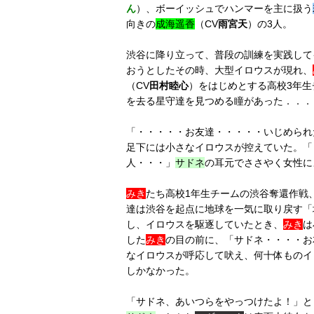
ん
）、ボーイッシュでハンマーを主に扱う
向きの
成海遥香
（CV
雨宮天
）の3人。
渋谷に降り立って、普段の訓練を実践して
おうとしたその時、大型イロウスが現れ、
（CV
田村睦心
）をはじめとする高校3年
を去る星守達を見つめる瞳があった．．．
「・・・・・お友達・・・・・いじめられ
足下には小さなイロウスが控えていた。「
人・・・」
サドネ
の耳元でささやく女性に
みき
たち高校1年生チームの渋谷奪還作戦
達は渋谷を起点に地球を一気に取り戻す「
し、イロウスを駆逐していたとき、
みき
は
した
みき
の目の前に、「サドネ・・・・お
なイロウスが呼応して吠え、何十体ものイ
しかなかった。
「サドネ、あいつらをやっつけたよ！」と