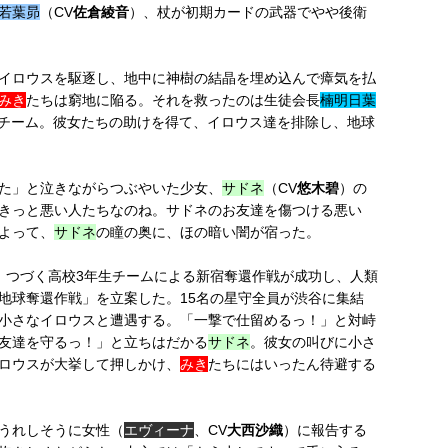
若葉昴
（CV
佐倉綾音
）、杖が初期カードの武器でやや後衛
イロウスを駆逐し、地中に神樹の結晶を埋め込んで瘴気を払
みき
たちは窮地に陥る。それを救ったのは生徒会長
楠明日葉
生チーム。彼女たちの助けを得て、イロウス達を排除し、地球
た」と泣きながらつぶやいた少女、
サドネ
（CV
悠木碧
）の
きっと悪い人たちなのね。サドネのお友達を傷つける悪い
よって、
サドネ
の瞳の奥に、ほの暗い闇が宿った。
、つづく高校3年生チームによる新宿奪還作戦が成功し、人類
地球奪還作戦」を立案した。15名の星守全員が渋谷に集結
小さなイロウスと遭遇する。「一撃で仕留めるっ！」と対峙
友達を守るっ！」と立ちはだかる
サドネ
。彼女の叫びに小さ
ロウスが大挙して押しかけ、
みき
たちにはいったん待避する
うれしそうに女性（
エヴィーナ
、CV
大西沙織
）に報告する