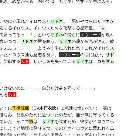
抱きしめながらも、内心では「もう少しですべて手に入る」
。やはり現れたイロウスと
サドネ
。「悪いやつらはサドネが
応するイロウス。イロウスたちを攻撃する星守達。「あ
て言ってるっ！！」という
サドネ
の傍らに
エヴィーナ
が現れ
言いつつ、
サドネ
の唇を奪う。
サドネ
の瞳から光が消え、彼
ふふふっ・・・・・ようやく手に入れたわ！これがイロウス
いたイロウス達も意志を喪い、
エヴィーナ
の命に従い、
サド
、防御する
みき
。しかし気を失っている
サドネ
は、身を護る
」
いけないのに・・・。自分だけ身を守って・・・」
める
みき
。
とくに
千導院楓
（CV
木戸衣吹
）に急速に懐いていく。実は
怪しみ、監視のために近づいたのだが、無邪気に寄ってくる
ていた。そこで
楓
は、
サドネ
を試すため、彼女がイロウスへ
にしようと地球に降り立つ。そのときイロウスに襲われる二
機が迫った時に「サドネの友達を・・・カエデをいじめない