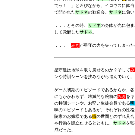
でっ！！」と叫びながら、イロウスに体当
で開かれた
サドネ
の歓迎会。
サドネ
に負い
．．．とその時、
サドネ
の身体が光に包ま
して覚醒した
サドネ
。
．．．．
みき
が星守の力を失ってしまった
星守達は地球を取り戻せるのか？そして
み
ンや特訓シーンを挟みながら進んでいく。
ゲーム初期のエピソードであるからか、各
にもかかわらず、壊滅的な腕前の
みき
をキ
の特訓シーンや、お堅い生徒会長である
明
味のエピソードもあるが、それぞれの性格
院家のお嬢様である
楓
の世間とのずれ具合
や行動を際立たせるとともに、
サドネ
を監
成だった。