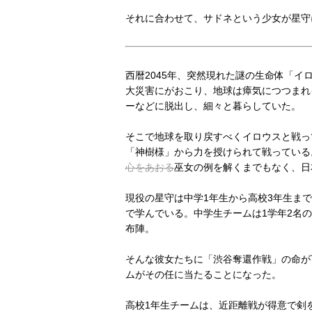
それに合わせて、サドネという少女が星守
西暦2045年、突然現れた謎の生命体「
大災害にがおこり、地球は瘴気につつまれ
ーなどに脱出し、細々と暮らしていた。
そこで地球を取り戻すべくイロウスと戦っ
「神樹様」から力を授けられて戦っている
心をあおる
巫女の例を解くまでもなく、日
現役の星守は中学1年生から高校3年生ま
で学んでいる。中学生チームは1学年2名の
布陣。
そんな彼女たちに「渋谷奪還作戦」の命が
ムがその任に当たることになった。
高校1年生チームは、近距離戦が得意で剣