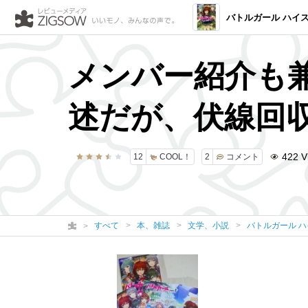
バトルガール ハイスクール PART.1 Be
メンバー紹介も
述だが、伏線回
422
V
12
COOL！
2
コメント
すべて
本、雑誌
文学、小説
バトルガール ハイス