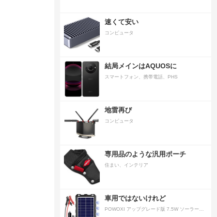
速くて安い
コンピュータ
結局メインはAQUOSに
スマートフォン、携帯電話、PHS
地雷再び
コンピュータ
専用品のような汎用ポーチ
住まい、インテリア
車用ではないけれど
POWOXI アップグレード版 7.5W ソーラーバッテリートリクルチャージャーメンテナー 12V ポータブル防水ソーラーパネル トリクル充電キット 車、自動車、オートバイ、ボート、マリン、RV、トレーラー、スノーモービルなど用