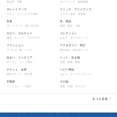
筆記具
手帳
ガーデニング
観葉植物
タレントグッズ
コミック、アニメグッズ
サイン
ファンクラブ会報
コスプレ衣装
直筆画
音楽
本、雑誌
レコード
思い出の品
漫画
雑誌
小説
CD
ホビー、カルチャー
コレクション
模型
ラジコン
プラモデル
おまけ
ボトルキャップ
ファッション
アクセサリー、時計
アパレル
靴
バッグ
懐中時計
時計用ケース
住まい、インテリア
ペット、生き物
キッチン
ペット用品
魚類
虫類
鳥類
チケット、金券
ベビー用品
興行チケット
割引券
おむつ
セーフティグッズ
不動産
その他
マンション
一戸建て
情報
役務、サービス
もっとみる