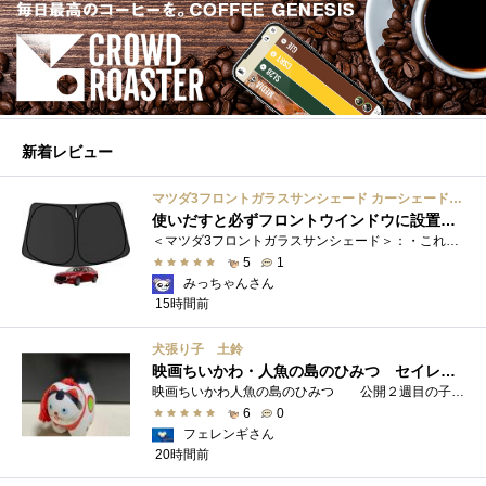
新着レビュー
マツダ3フロントガラスサンシェード カーシェード 車用 フロントウィンドウさんしえーど 遮光 断熱 カスタムパーツ 車種専用設計 折り畳み式 取付簡単 収納袋付き
使いだすと必ずフロントウインドウに設置する習慣がつきます
＜マツダ3フロントガラスサンシェード＞：・これまで使用していたサンシェードでも使用できるのですが、車内に蛇腹に畳んだサンシェード は�...
5
1
みっちゃんさん
15時間前
犬張り子 土鈴
映画ちいかわ・人魚の島のひみつ セイレーンのモデルは犬だった？
映画ちいかわ人魚の島のひみつ 公開２週目の子どもさんの来場が制限されているレイトショーでも満席でしたし新たにボンドロシールの来場�...
6
0
フェレンギさん
20時間前