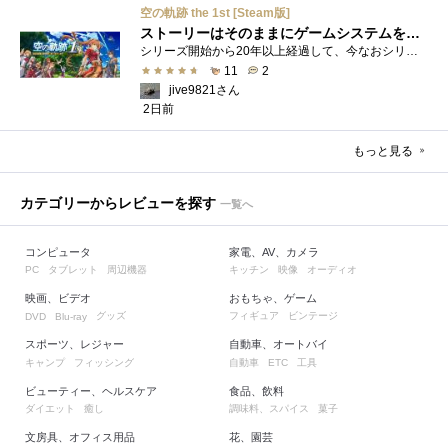
空の軌跡 the 1st [Steam版]
ストーリーはそのままにゲームシステムを現代化
シリーズ開始から20年以上経過して、今なおシリーズの完結が見えてこない日本ファルコムのストーリーRPG、「英雄伝説軌跡シリーズ」。シリーズ...
11
2
jive9821さん
2日前
もっと見る
カテゴリーからレビューを探す
一覧へ
コンピュータ
家電、AV、カメラ
タブレット
周辺機器
キッチン
映像
オーディオ
PC
映画、ビデオ
おもちゃ、ゲーム
グッズ
フィギュア
ビンテージ
DVD
Blu-ray
スポーツ、レジャー
自動車、オートバイ
キャンプ
フィッシング
自動車
工具
ETC
ビューティー、ヘルスケア
食品、飲料
ダイエット
癒し
調味料、スパイス
菓子
文房具、オフィス用品
花、園芸