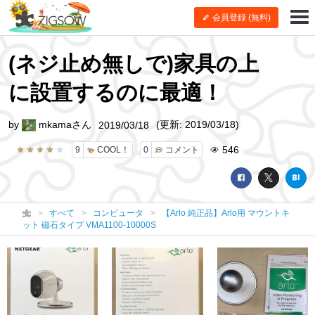
会員登録 (無料)
(ネジ止め無しで)家具の上
に設置するのに最適！
by
mkamaさん
(更新: 2019/03/18)
2019/03/18
546
9
COOL！
0
コメント
すべて
コンピュータ
【Arlo 純正品】Arlo用 マウントキ
ット 磁石タイプ VMA1100-10000S