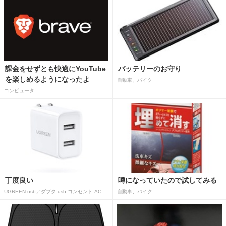
課金をせずとも快適にYouTube
バッテリーのお守り
を楽しめるようになったよ
自動車、バイク
コンピュータ
丁度良い
噂になっていたので試してみる
UGREEN usbアダプタ usb コンセント AC式充電器 3.1A PSE認証済み 折りたたみ式プラグ 2ポート
自動車、バイク