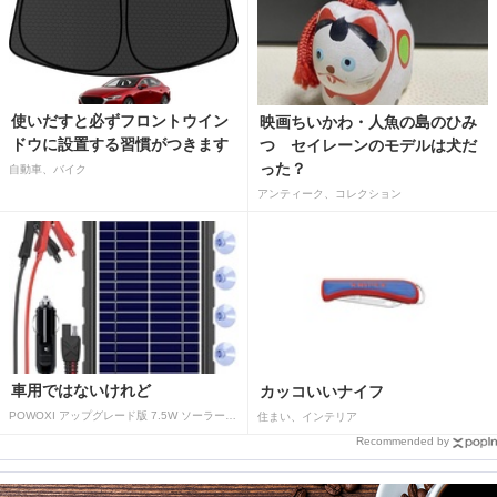
使いだすと必ずフロントウイン
映画ちいかわ・人魚の島のひみ
ドウに設置する習慣がつきます
つ セイレーンのモデルは犬だ
った？
自動車、バイク
アンティーク、コレクション
車用ではないけれど
カッコいいナイフ
POWOXI アップグレード版 7.5W ソーラーバッテリートリクルチャージャーメンテナー 12V ポータブル防水ソーラーパネル トリクル充電キット 車、自動車、オートバイ、ボート、マリン、RV、トレーラー、スノーモービルなど用
住まい、インテリア
Recommended by