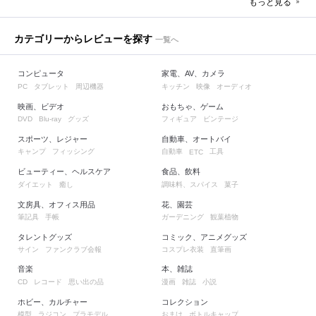
もっと見る
カテゴリーからレビューを探す
一覧へ
コンピュータ
家電、AV、カメラ
タブレット
周辺機器
キッチン
映像
オーディオ
PC
映画、ビデオ
おもちゃ、ゲーム
グッズ
フィギュア
ビンテージ
DVD
Blu-ray
スポーツ、レジャー
自動車、オートバイ
キャンプ
フィッシング
自動車
工具
ETC
ビューティー、ヘルスケア
食品、飲料
ダイエット
癒し
調味料、スパイス
菓子
文房具、オフィス用品
花、園芸
筆記具
手帳
ガーデニング
観葉植物
タレントグッズ
コミック、アニメグッズ
サイン
ファンクラブ会報
コスプレ衣装
直筆画
音楽
本、雑誌
レコード
思い出の品
漫画
雑誌
小説
CD
ホビー、カルチャー
コレクション
模型
ラジコン
プラモデル
おまけ
ボトルキャップ