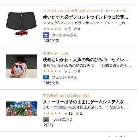
マツダ3フロントガラスサンシェード カーシェード 車用 フロントウィンドウさんしえーど 遮光 断熱 カスタムパーツ 車種専用設計 折り畳み式 取付簡単 収納袋付き
使いだすと必ずフロントウインドウに設置する習慣がつきます
＜マツダ3フロントガラスサンシェード＞：・これまで使用していたサンシェードでも使用できるのですが、車内に蛇腹に畳んだサンシェード は�...
5
0
みっちゃんさん
13時間前
犬張り子 土鈴
映画ちいかわ・人魚の島のひみつ セイレーンのモデルは犬だった？
映画ちいかわ人魚の島のひみつ 公開２週目の子どもさんの来場が制限されているレイトショーでも満席でしたし新たにボンドロシールの来場�...
6
0
フェレンギさん
18時間前
空の軌跡 the 1st [Steam版]
ストーリーはそのままにゲームシステムを現代化
シリーズ開始から20年以上経過して、今なおシリーズの完結が見えてこない日本ファルコムのストーリーRPG、「英雄伝説軌跡シリーズ」。シリーズ...
11
2
jive9821さん
2日前