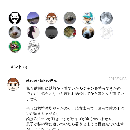
コメント
(
2
)
2018/04/03
atsuo@tokyoさん
私も結婚時に以前から着ていた Gジャンを持ってきたの
ですが、似合わないと言われ結婚してからほとんど着てい
ません．．．
当時は標準体型だったのが、現在太ってしまって前のボタ
ンが留まりません(--;;;
娘はGジャンが好きですがサイズが全く合いません。
息子が私の背に追いついたら着させようと目論んでいます
が、どうなるかなぁ。