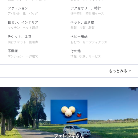
ファッション
アクセサリー、時計
アパレル
靴
バッグ
懐中時計
時計用ケース
住まい、インテリア
ペット、生き物
キッチン
ペット用品
魚類
虫類
鳥類
チケット、金券
ベビー用品
興行チケット
割引券
おむつ
セーフティグッズ
不動産
その他
マンション
一戸建て
情報
役務、サービス
もっとみる
フェレンギさん