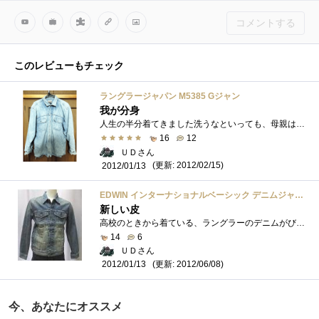
コメントする
このレビューもチェック
ラングラージャパン M5385 Gジャン
我が分身
人生の半分着てきました洗うなといっても、母親は無慈悲に洗濯機に放り込んだものです…。その後も、「そんな乞食みたいな格好で敷居を跨ぐ�...
16
12
ＵＤさん
(更新: 2012/02/15)
2012/01/13
EDWIN インターナショナルベーシック デニムジャケット 46148-146 淡色ブルー M
新しい皮
高校のときから着ている、ラングラーのデニムがびりびりなので購入…。ジップがないので、しょうがなくボタンで妥協しました。今こんな安い�...
14
6
ＵＤさん
(更新: 2012/06/08)
2012/01/13
今、あなたにオススメ