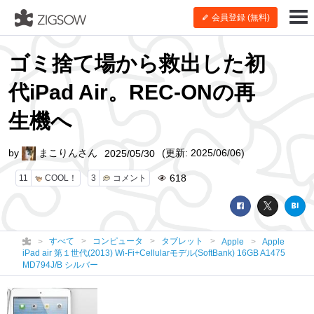
会員登録 (無料)
ゴミ捨て場から救出した初
代iPad Air。REC-ONの再
生機へ
by
まこりんさん
(更新: 2025/06/06)
2025/05/30
618
11
COOL！
3
コメント
すべて
コンピュータ
タブレット
Apple
Apple
iPad air 第１世代(2013) Wi-Fi+Cellularモデル(SoftBank) 16GB A1475
MD794J/B シルバー