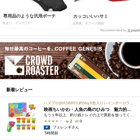
専用品のような汎用ポーチ
カッコいいハサミ
住まい、インテリア
文房具、オフィス用品
Recommended by
新着レビュー
ハズブロ(HASBRO) 約56g 8色入りレインボーカラーのプレイ・ドー、新学期用品、2才以上のプリスクールの子供向け、子供向けのアート&クラフト 粘土 ねんど、こどもの日、子供の日プレゼント
映画ちいかわ・人魚の島のひみつ 魅力的なビラン：セイレーンを造ってみた
もう１年以上、釣り銭トレイの上で異彩を放ってくれたミャクミャクのマグネット 映画ちいかわ人魚の島のひみつを鑑賞後、素敵なビランのセイ...
2
0
フェレンギさん
5時間前