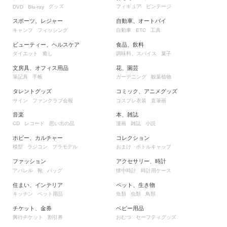
グッズ
フィギュア
ビンテージ
DVD
Blu-ray
スポーツ、レジャー
自動車、オートバイ
キャンプ
フィッシング
自動車
工具
ETC
ビューティー、ヘルスケア
食品、飲料
ダイエット
癒し
調味料、スパイス
菓子
文房具、オフィス用品
花、園芸
筆記具
手帳
ガーデニング
観葉植物
タレントグッズ
コミック、アニメグッズ
サイン
ファンクラブ会報
コスプレ衣装
直筆画
音楽
本、雑誌
レコード
思い出の品
漫画
雑誌
小説
CD
ホビー、カルチャー
コレクション
模型
ラジコン
プラモデル
おまけ
ボトルキャップ
ファッション
アクセサリー、時計
アパレル
靴
バッグ
懐中時計
時計用ケース
住まい、インテリア
ペット、生き物
キッチン
ペット用品
魚類
虫類
鳥類
チケット、金券
ベビー用品
興行チケット
割引券
おむつ
セーフティグッズ