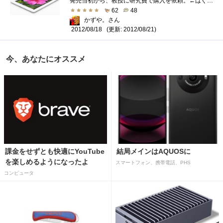
発売当初から、教授に研究費で購入を依頼。←はぐらかされる。6月頃に抽選の景品としてiPadをこれでもかってほど見かける←片っ端から応募ポリ...
62
48
かずや。さん
(更新: 2012/08/21)
2012/08/18
今、あなたにオススメ
課金をせずとも快適にYouTube
結局メインはAQUOSに
を楽しめるようになったよ
スマートフォン、携帯電話、PHS
コンピュータ