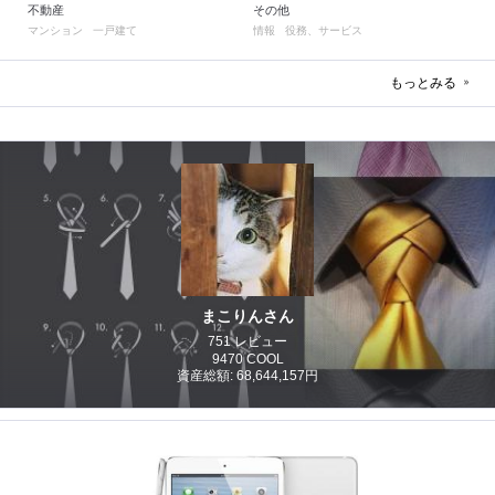
不動産
その他
マンション
一戸建て
情報
役務、サービス
もっとみる
まこりんさん
751 レビュー
9470 COOL
資産総額: 68,644,157円