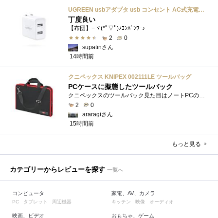
UGREEN usbアダプタ usb コンセント AC式充電器 3.1A PSE認証済み 折りたたみ式プラグ 2ポート
丁度良い
【布団】≡ヾ(*ﾟ▽ﾟ)ﾉｺﾝﾊﾞﾝﾜｰ♪
2
0
supatinさん
14時間前
クニペックス KNIPEX 002111LE ツールバッグ
PCケースに擬態したツールバック
クニペックスのツールバック見た目はノートPCのバックみたい。中には工具を入れるポケットや工具を固定するゴムバンドが付いています。
2
0
araragiさん
15時間前
もっと見る
カテゴリーからレビューを探す
一覧へ
コンピュータ
家電、AV、カメラ
タブレット
周辺機器
キッチン
映像
オーディオ
PC
映画、ビデオ
おもちゃ、ゲーム