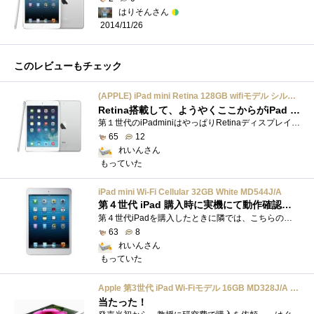
はりそんさん
2014/11/26
このレビューもチェック
(APPLE) iPad mini Retina 128GB wifiモデル シルバー ME860J/A
Retina搭載して、ようやくここからがiPad mini の実力発揮
第１世代のiPadminiはやっぱりRetinaディスプレイに対応していないので対応すると導入するのは必然なわけですよ。第１世代と比較するのは、そんな...
65
12
れいんさん
もっていた
iPad mini Wi-Fi Cellular 32GB White MD544J/A
第４世代 iPad 購入時に実機にて動作確認してからずっと うなされてたのでした
第４世代iPadを購入したときに隣では、こちらのほうがお祭り・大騒ぎだったので、なるたけ避けようとしていたのにいろいろいろと実機操作して�...
63
8
れいんさん
もっていた
Apple 第3世代 iPad Wi-Fiモデル 16GB MD328J/A ホワイト
当たった！