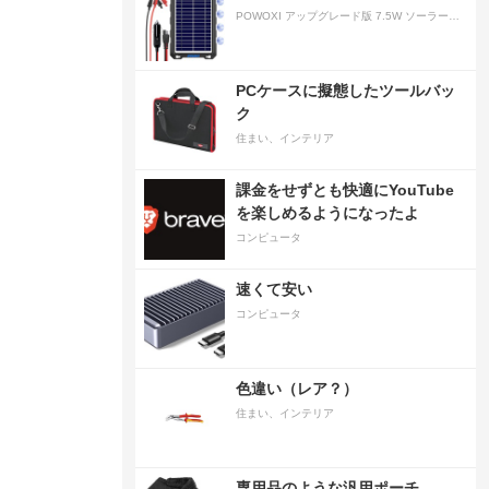
POWOXI アップグレード版 7.5W ソーラーバッテリートリクルチャージャーメンテナー 12V ポータブル防水ソーラーパネル トリクル充電キット 車、自動車、オートバイ、ボート、マリン、RV、トレーラー、スノーモービルなど用
PCケースに擬態したツールバッ
ク
住まい、インテリア
課金をせずとも快適にYouTube
を楽しめるようになったよ
コンピュータ
速くて安い
コンピュータ
色違い（レア？）
住まい、インテリア
専用品のような汎用ポーチ